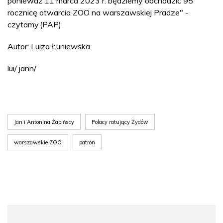
ponieważ 11 marca 2023 r. będziemy obchodzić 95
rocznicę otwarcia ZOO na warszawskiej Pradze" -
czytamy.(PAP)
Autor: Luiza Łuniewska
lui/ jann/
Jan i Antonina Żabińscy
Polacy ratujący Żydów
warszawskie ZOO
patron