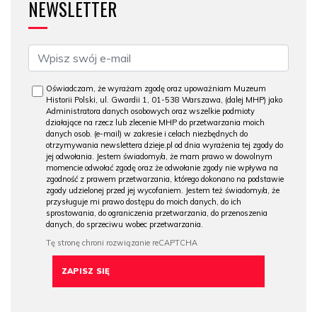
NEWSLETTER
Oświadczam, że wyrażam zgodę oraz upoważniam Muzeum
Historii Polski, ul. Gwardii 1, 01-538 Warszawa, (dalej MHP) jako
Administratora danych osobowych oraz wszelkie podmioty
działające na rzecz lub zlecenie MHP do przetwarzania moich
danych osob. (e-mail) w zakresie i celach niezbędnych do
otrzymywania newslettera dzieje.pl od dnia wyrażenia tej zgody do
jej odwołania. Jestem świadomy/a, że mam prawo w dowolnym
momencie odwołać zgodę oraz że odwołanie zgody nie wpływa na
zgodność z prawem przetwarzania, którego dokonano na podstawie
zgody udzielonej przed jej wycofaniem. Jestem też świadomy/a, że
przysługuje mi prawo dostępu do moich danych, do ich
sprostowania, do ograniczenia przetwarzania, do przenoszenia
danych, do sprzeciwu wobec przetwarzania.