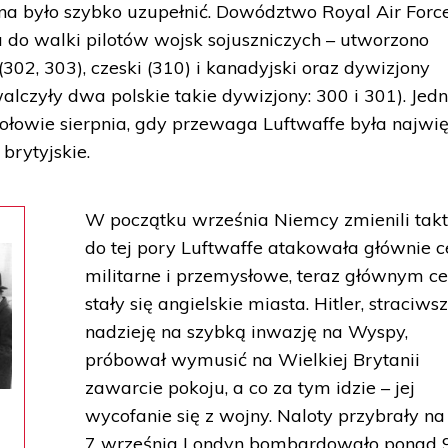
na było szybko uzupełnić. Dowództwo Royal Air Forc
do walki pilotów wojsk sojuszniczych – utworzono
(302, 303), czeski (310) i kanadyjski oraz dywizjony
lczyły dwa polskie takie dywizjony: 300 i 301). Jedn
połowie sierpnia, gdy przewaga Luftwaffe była najwię
brytyjskie.
W początku września Niemcy zmienili takt
do tej pory Luftwaffe atakowała głównie c
militarne i przemysłowe, teraz głównym c
stały się angielskie miasta. Hitler, straciws
nadzieję na szybką inwazję na Wyspy,
próbował wymusić na Wielkiej Brytanii
zawarcie pokoju, a co za tym idzie – jej
wycofanie się z wojny. Naloty przybrały na 
7 września Londyn bombardowało ponad 