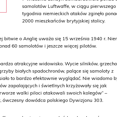
samolotów Luftwaffe, w ciągu pierwszego
tygodnia niemieckich ataków zginęło pona
2000 mieszkańców brytyjskiej stolicy.
j bitwie o Anglię uważa się 15 września 1940 r. Ni
ponad 60 samolotów i jeszcze więcej pilotów.
bardzo atrakcyjne widowisko. Wycie silników, grzecho
grzyby białych spadochronów, palące się samoloty z
ało to bardzo efektownie wyglądać. Nie wiadomo by
sków zapalających i świetlnych krzyżowały się jak
ferworze walki piloci atakowali swoich kolegów” –
, ówczesny dowódca polskiego Dywizjonu 303.