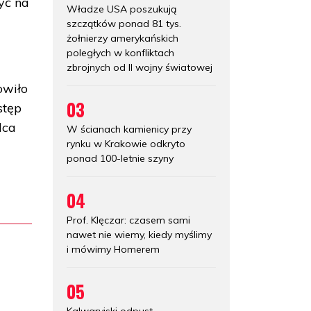
yć na
Władze USA poszukują
szczątków ponad 81 tys.
żołnierzy amerykańskich
poległych w konfliktach
zbrojnych od II wojny światowej
owiło
03
stęp
dca
W ścianach kamienicy przy
rynku w Krakowie odkryto
ponad 100-letnie szyny
04
Prof. Klęczar: czasem sami
nawet nie wiemy, kiedy myślimy
i mówimy Homerem
05
Kalwaryjski odpust