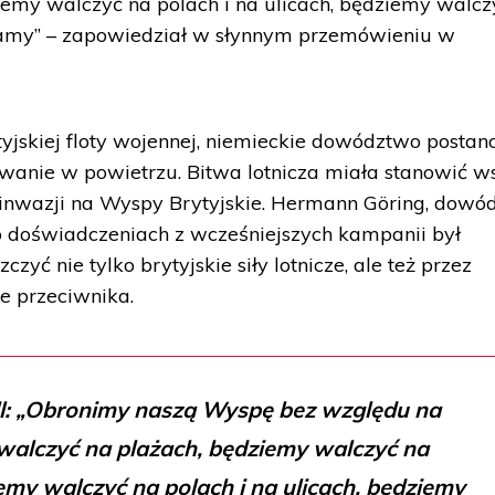
emy walczyć na polach i na ulicach, będziemy walcz
damy” – zapowiedział w słynnym przemówieniu w
tyjskiej floty wojennej, niemieckie dowództwo postan
wanie w powietrzu. Bitwa lotnicza miała stanowić w
li inwazji na Wyspy Brytyjskie. Hermann Göring, dowó
 po doświadczeniach z wcześniejszych kampanii był
zyć nie tylko brytyjskie siły lotnicze, ale też przez
e przeciwnika.
l: „Obronimy naszą Wyspę bez względu na
walczyć na plażach, będziemy walczyć na
my walczyć na polach i na ulicach, będziemy