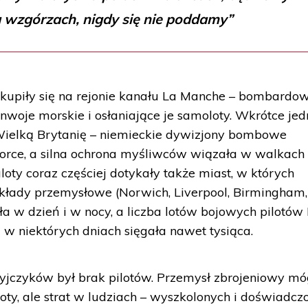
 wzgórzach, nigdy się nie poddamy”
skupiły się na rejonie kanału La Manche – bombardo
nwoje morskie i osłaniające je samoloty. Wkrótce je
 Wielką Brytanię – niemieckie dywizjony bombowe
Force, a silna ochrona myśliwców wiązała w walkach
aloty coraz częściej dotykały także miast, w których
akłady przemysłowe (Norwich, Liverpool, Birmingham,
ła w dzień i w nocy, a liczba lotów bojowych pilotów
 w niektórych dniach sięgała nawet tysiąca.
czyków był brak pilotów. Przemysł zbrojeniowy mó
ty, ale strat w ludziach – wyszkolonych i doświadcz