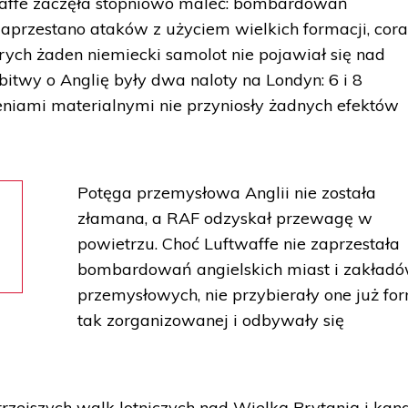
waffe zaczęła stopniowo maleć: bombardowań
aprzestano ataków z użyciem wielkich formacji, cor
tórych żaden niemiecki samolot nie pojawiał się nad
twy o Anglię były dwa naloty na Londyn: 6 i 8
zeniami materialnymi nie przyniosły żadnych efektów
Potęga przemysłowa Anglii nie została
złamana, a RAF odzyskał przewagę w
powietrzu. Choć Luftwaffe nie zaprzestała
bombardowań angielskich miast i zakład
przemysłowych, nie przybierały one już fo
tak zorganizowanej i odbywały się
trzejszych walk lotniczych nad Wielką Brytanią i ka