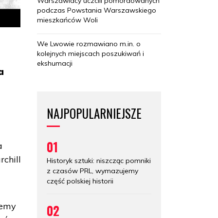
Warszawiacy uczcili pomordowanych
podczas Powstania Warszawskiego
mieszkańców Woli
We Lwowie rozmawiano m.in. o
kolejnych miejscach poszukiwań i
ekshumacji
a
NAJPOPULARNIEJSZE
01
a
rchill
Historyk sztuki: niszcząc pomniki
z czasów PRL, wymazujemy
część polskiej historii
iemy
02