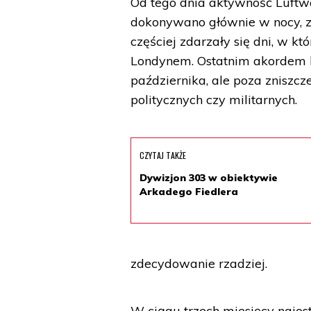
Od tego dnia aktywność Luft
dokonywano głównie w nocy, z
częściej zdarzały się dni, w k
Londynem. Ostatnim akordem bi
października, ale poza zniszc
politycznych czy militarnych.
CZYTAJ TAKŻE
Dywizjon 303 w obiektywie
Arkadego Fiedlera
zdecydowanie rzadziej.
W ciągu trzech miesięcy najos