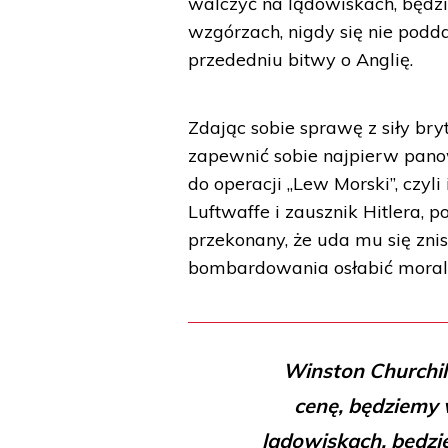
walczyć na lądowiskach, będzi
wzgórzach, nigdy się nie pod
przededniu bitwy o Anglię.
Zdając sobie sprawę z siły bry
zapewnić sobie najpierw pano
do operacji „Lew Morski”, czy
Luftwaffe i zausznik Hitlera,
przekonany, że uda mu się zniszc
bombardowania osłabić moral
Winston Churchil
cenę, będziemy 
lądowiskach, będzie