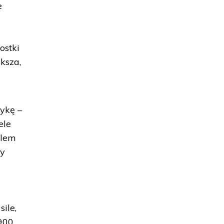
e
ostki
ksza,
ykę –
ele
elem
zy
sile,
900