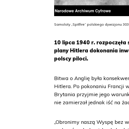
Samoloty „Spitfire” polskiego dywizjonu 303
10 lipca 1940 r. rozpoczęła 
plany Hitlera dokonania inw
polscy piloci.
Bitwa o Anglię była konsekwen
Hitlera. Po pokonaniu Francji 
Brytania przyjmie jego warunki
nie zamierzał jednak iść na ż
„Obronimy naszą Wyspę bez wz