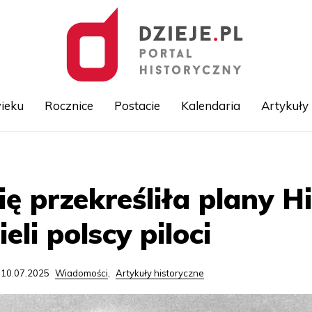
ieku
Rocznice
Postacie
Kalendaria
Artykuły
Przejdź
do
treści
ę przekreśliła plany Hi
eli polscy piloci
 10.07.2025
Wiadomości
,
Artykuły historyczne