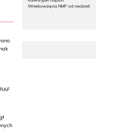
Wniebowzięcia NMP od niedzieli
wano
dnak
 RAF
gł
onych