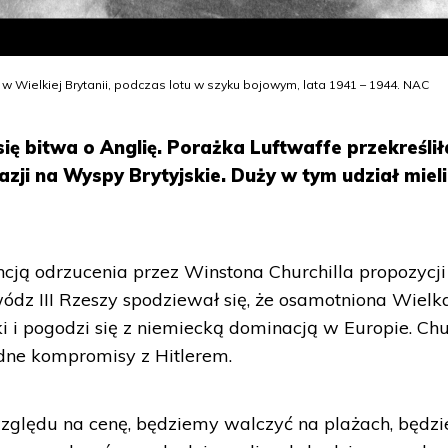
 w Wielkiej Brytanii, podczas lotu w szyku bojowym, lata 1941 – 1944. NAC
się bitwa o Anglię. Porażka Luftwaffe przekreślił
azji na Wyspy Brytyjskie. Duży w tym udział mieli
cją odrzucenia przez Winstona Churchilla propozycji
wódz III Rzeszy spodziewał się, że osamotniona Wielk
 i pogodzi się z niemiecką dominacją w Europie. Chu
adne kompromisy z Hitlerem.
ględu na cenę, będziemy walczyć na plażach, będz