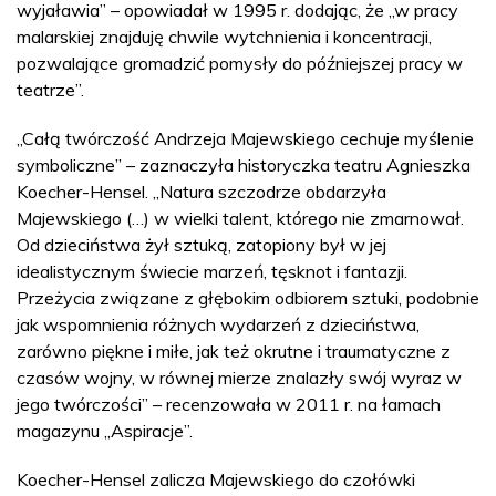
wyjaławia” – opowiadał w 1995 r. dodając, że „w pracy
malarskiej znajduję chwile wytchnienia i koncentracji,
pozwalające gromadzić pomysły do późniejszej pracy w
teatrze”.
„Całą twórczość Andrzeja Majewskiego cechuje myślenie
symboliczne” – zaznaczyła historyczka teatru Agnieszka
Koecher-Hensel. „Natura szczodrze obdarzyła
Majewskiego (…) w wielki talent, którego nie zmarnował.
Od dzieciństwa żył sztuką, zatopiony był w jej
idealistycznym świecie marzeń, tęsknot i fantazji.
Przeżycia związane z głębokim odbiorem sztuki, podobnie
jak wspomnienia różnych wydarzeń z dzieciństwa,
zarówno piękne i miłe, jak też okrutne i traumatyczne z
czasów wojny, w równej mierze znalazły swój wyraz w
jego twórczości” – recenzowała w 2011 r. na łamach
magazynu „Aspiracje”.
Koecher-Hensel zalicza Majewskiego do czołówki