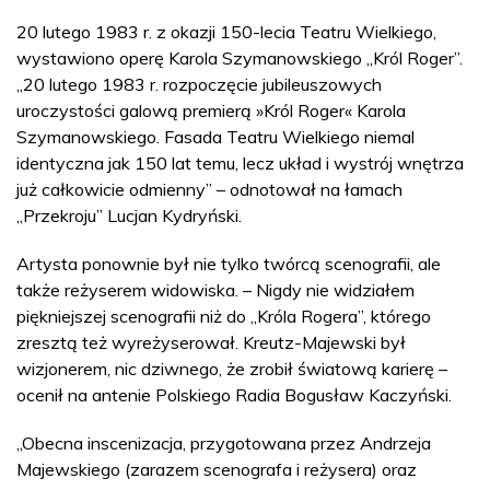
20 lutego 1983 r. z okazji 150-lecia Teatru Wielkiego,
wystawiono operę Karola Szymanowskiego „Król Roger”.
„20 lutego 1983 r. rozpoczęcie jubileuszowych
uroczystości galową premierą »Król Roger« Karola
Szymanowskiego. Fasada Teatru Wielkiego niemal
identyczna jak 150 lat temu, lecz układ i wystrój wnętrza
już całkowicie odmienny” – odnotował na łamach
„Przekroju” Lucjan Kydryński.
Artysta ponownie był nie tylko twórcą scenografii, ale
także reżyserem widowiska. – Nigdy nie widziałem
piękniejszej scenografii niż do „Króla Rogera”, którego
zresztą też wyreżyserował. Kreutz-Majewski był
wizjonerem, nic dziwnego, że zrobił światową karierę –
ocenił na antenie Polskiego Radia Bogusław Kaczyński.
„Obecna inscenizacja, przygotowana przez Andrzeja
Majewskiego (zarazem scenografa i reżysera) oraz