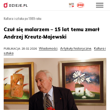
Kultura i sztuka po 1989 roku
Przejdź
do
Czuł się malarzem – 15 lat temu zmarł
treści
Andrzej Kreutz-Majewski
Wiadomości
Artykuły historyczne
Kultura i
PUBLIKACJA: 28.02.2026
,
,
sztuka