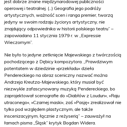
jest dobrze znane międzynarodowej publiczności
operowej i teatralnej. (...) Geografia jego podróży
artystycznych, ważność scen i ranga premier, tworzą
jedyny w swoim rodzaju życiorys artystyczny, nie
znajdujący odpowiednika w historii polskiego teatru” –
zapowiadano 11 stycznia 1979 r. w „Expressie
Wieczornym”.
Nie było to jedyne zetknięcie Majewskiego z twórczością
pochodzącego z Dębicy kompozytora. „Prawdziwym
potentatem w dziedzinie »przekładu« dzieła
Pendereckiego na obraz sceniczny nazwać można
Andrzeja Kreutza-Majewskiego, który musiał być
niezwykle zafascynowany muzyką Pendereckiego, bo
zaprojektował scenografie do »Diabłów z Loudun«, »Raju
utraconego«, »Czarnej maski«, zaś »Pasję« zrealizował nie
tylko pod względem plastycznym, ale także
inscenizacyjnym, łącznie z reżyserią” – zauważył na
łamach pisma „Śląsk” krytyk Bogdan Widera.