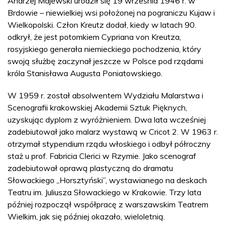
Andrzej Majewski urodził się 19 września 1946 r. w
Brdowie – niewielkiej wsi położonej na pograniczu Kujaw i
Wielkopolski. Człon Kreutz dodał, kiedy w latach 90.
odkrył, że jest potomkiem Cypriana von Kreutza,
rosyjskiego generała niemieckiego pochodzenia, który
swoją służbę zaczynał jeszcze w Polsce pod rządami
króla Stanisława Augusta Poniatowskiego.
W 1959 r. został absolwentem Wydziału Malarstwa i
Scenografii krakowskiej Akademii Sztuk Pięknych,
uzyskując dyplom z wyróżnieniem. Dwa lata wcześniej
zadebiutował jako malarz wystawą w Cricot 2. W 1963 r.
otrzymał stypendium rządu włoskiego i odbył półroczny
staż u prof. Fabricia Clerici w Rzymie. Jako scenograf
zadebiutował oprawą plastyczną do dramatu
Słowackiego „Horsztyński”, wystawianego na deskach
Teatru im. Juliusza Słowackiego w Krakowie. Trzy lata
później rozpoczął współpracę z warszawskim Teatrem
Wielkim, jak się później okazało, wieloletnią.