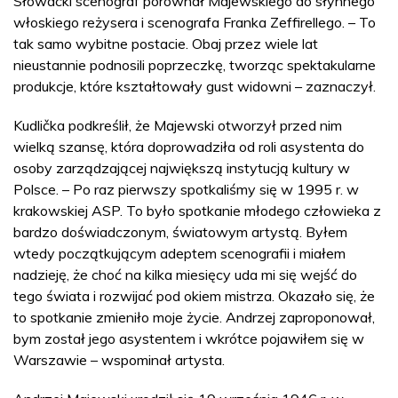
Słowacki scenograf porównał Majewskiego do słynnego
włoskiego reżysera i scenografa Franka Zeffirellego. – To
tak samo wybitne postacie. Obaj przez wiele lat
nieustannie podnosili poprzeczkę, tworząc spektakularne
produkcje, które kształtowały gust widowni – zaznaczył.
Kudlička podkreślił, że Majewski otworzył przed nim
wielką szansę, która doprowadziła od roli asystenta do
osoby zarządzającej największą instytucją kultury w
Polsce. – Po raz pierwszy spotkaliśmy się w 1995 r. w
krakowskiej ASP. To było spotkanie młodego człowieka z
bardzo doświadczonym, światowym artystą. Byłem
wtedy początkującym adeptem scenografii i miałem
nadzieję, że choć na kilka miesięcy uda mi się wejść do
tego świata i rozwijać pod okiem mistrza. Okazało się, że
to spotkanie zmieniło moje życie. Andrzej zaproponował,
bym został jego asystentem i wkrótce pojawiłem się w
Warszawie – wspominał artysta.