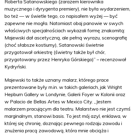
Roberta Satanowskiego (zarazem kierownika
muzycznego i dyrygenta premiery), nie była wydarzeniem,
bo też — w świetle tego, co napisałem wyżej — być
zapewne nie mogła. Natomiast obaj panowie w swych
właściwych specjalnościach wykazali formę znakomitą:
Majewski dał ascetyczną, ale pełną wyrazu, scenografię
(choć słabsze kostiumy), Satanowski świetnie
przygotował orkiestrę (świetny także był chór,
przygotowany przez Henryka Górskiego)” – recenzował
Kydryński.
Majewski to także uznany malarz, którego prace
prezentowane były m.in. w takich galeriach, jak Wright
Hepburn Gallery w Londynie, Galerii Foyer w Kolonii oraz
w Palacio de Bellas Artes w Mexico City. „Jestem
malarzem pracującym dla teatru. Malarstwo nie jest czymś
marginalnym, stanowi basis. To jest mój azyl, enklawa, w
której się chronię, doznając pewnego rodzaju zawodu i
znużenia pracą zawodową, która mnie obciąża i