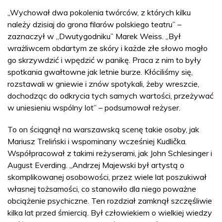
„Wychował dwa pokolenia twórców, z których kilku
należy dzisiaj do grona filarów polskiego teatru” –
zaznaczył w „Dwutygodniku” Marek Weiss. „Był
wrażliwcem obdartym ze skóry i każde złe słowo mogło
go skrzywdzić i wpędzić w panikę. Praca z nim to były
spotkania gwałtowne jak letnie burze. Kłóciliśmy się,
rozstawali w gniewie i znów spotykali, żeby wreszcie,
dochodząc do odkrycia tych samych wartości, przeżywać
w uniesieniu wspólny lot” – podsumował reżyser.
To on ściągnął na warszawską scenę takie osoby, jak
Mariusz Treliński i wspominany wcześniej Kudlička.
Współpracował z takimi reżyserami, jak John Schlesinger i
August Everding. „Andrzej Majewski był artystą o
skomplikowanej osobowości, przez wiele lat poszukiwał
własnej tożsamości, co stanowiło dla niego poważne
obciążenie psychiczne. Ten rozdział zamknął szczęśliwie
kilka lat przed śmiercią. Był człowiekiem o wielkiej wiedzy