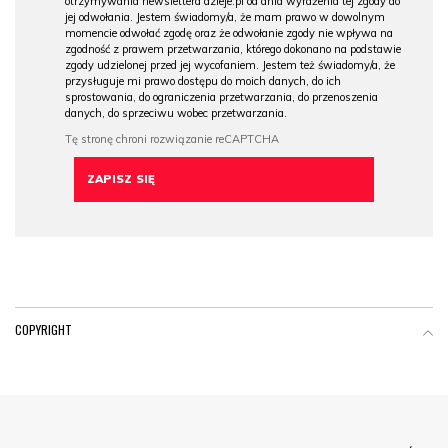
otrzymywania newslettera dzieje.pl od dnia wyrażenia tej zgody do
jej odwołania. Jestem świadomy/a, że mam prawo w dowolnym
momencie odwołać zgodę oraz że odwołanie zgody nie wpływa na
zgodność z prawem przetwarzania, którego dokonano na podstawie
zgody udzielonej przed jej wycofaniem. Jestem też świadomy/a, że
przysługuje mi prawo dostępu do moich danych, do ich
sprostowania, do ograniczenia przetwarzania, do przenoszenia
danych, do sprzeciwu wobec przetwarzania.
COPYRIGHT
Menu Footer