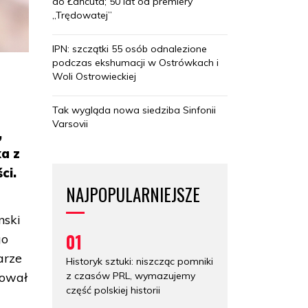
do Łańcuta; 50 lat od premiery
„Trędowatej”
IPN: szczątki 55 osób odnalezione
podczas ekshumacji w Ostrówkach i
Woli Ostrowieckiej
Tak wygląda nowa siedziba Sinfonii
z
Varsovii
,
ka z
ci.
NAJPOPULARNIEJSZE
nski
01
go
arze
Historyk sztuki: niszcząc pomniki
z czasów PRL, wymazujemy
kował
część polskiej historii