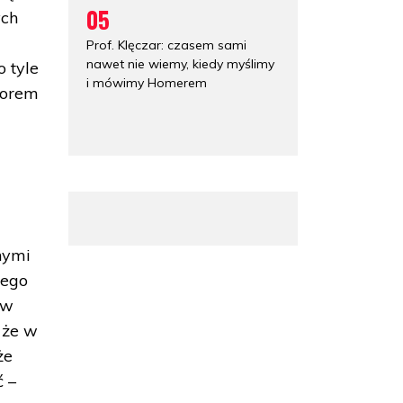
05
ych
Prof. Klęczar: czasem sami
nawet nie wiemy, kiedy myślimy
o tyle
i mówimy Homerem
zorem
nymi
nego
 w
 że w
że
ć –