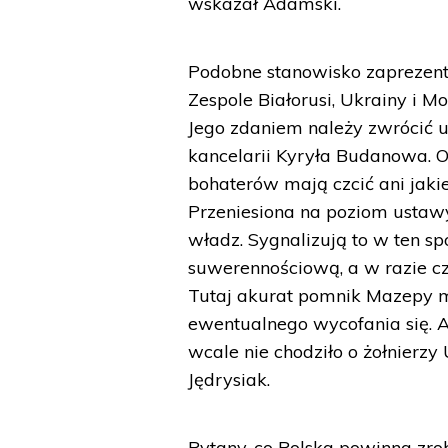
wskazał Adamski.
Podobne stanowisko zaprezent
Zespole Białorusi, Ukrainy i 
Jego zdaniem należy zwrócić u
kancelarii Kyryła Budanowa. Ob
bohaterów mają czcić ani jakie
Przeniesiona na poziom ustawy
władz. Sygnalizują to w ten sp
suwerennościową, a w razie cz
Tutaj akurat pomnik Mazepy mo
ewentualnego wycofania się. A
wcale nie chodziło o żołnierz
Jędrysiak.
Pytany, co Polska powinna zro