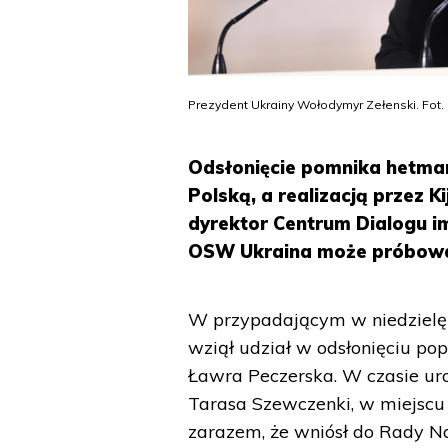
Prezydent Ukrainy Wołodymyr Zełenski. Fot. 
Odsłonięcie pomnika hetman
Polską, a realizacją przez K
dyrektor Centrum Dialogu im
OSW Ukraina może próbować
W przypadającym w niedzielę 
wziął udział w odsłonięciu po
Ławra Peczerska. W czasie uro
Tarasa Szewczenki, w miejsc
zarazem, że wniósł do Rady N