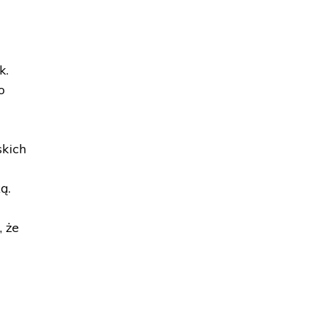
k.
o
skich
ą.
, że