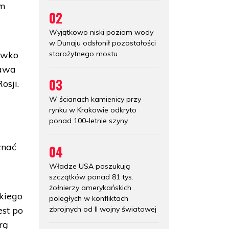
am
02
Wyjątkowo niski poziom wody
w Dunaju odsłonił pozostałości
starożytnego mostu
ciwko
ława
03
osji.
W ścianach kamienicy przy
rynku w Krakowie odkryto
ponad 100-letnie szyny
znać
04
Władze USA poszukują
szczątków ponad 81 tys.
żołnierzy amerykańskich
kiego
poległych w konfliktach
zbrojnych od II wojny światowej
st po
rą