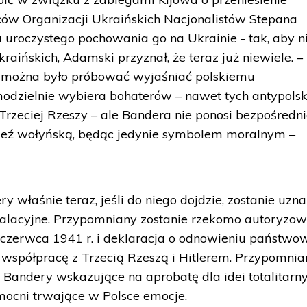
ów Organizacji Ukraińskich Nacjonalistów Stepana
uroczystego pochowania go na Ukrainie - tak, aby n
raińskich, Adamski przyznał, że teraz już niewiele. –
u można było próbować wyjaśniać polskiemu
odzielnie wybiera bohaterów – nawet tych antypolsk
Trzeciej Rzeszy – ale Bandera nie ponosi bezpośredni
rzeź wołyńską, będąc jedynie symbolem moralnym –
 właśnie teraz, jeśli do niego dojdzie, zostanie uzn
skalacyjne. Przypomniany zostanie rzekomo autoryzo
 czerwca 1941 r. i deklaracja o odnowieniu państwo
ą współpracę z Trzecią Rzeszą i Hitlerem. Przypomnia
 Bandery wskazujące na aprobatę dla idei totalitarny
mocni trwające w Polsce emocje.