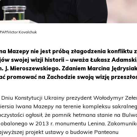
PAP/Victor Kovalchuk
a Mazepy nie jest próbą złagodzenia konfliktu 
ijów swojej wizji historii – uważa Łukasz Adamski
. J. Mieroszewskiego. Zdaniem Marcina Jędrysia
 promować na Zachodzie swoją wizję przeszłoś
Dniu Konstytucji Ukrainy prezydent Wołodymyr Zełe
piersia Iwana Mazepy na terenie kompleksu sakralne
czystości ogłosił, że pomnik hetmana stanie na Bulw
u obalonego w 2013 r. monumentu Lenina. Zakomuni
ajwyższej projekt ustawy o budowie Panteonu