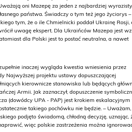
Uważają oni Mazepę za jeden z najbardziej wyrazist
asnego państwa. Świadczy o tym też jego życiorys –
iego tym, że o ile Chmielnicki poddał Ukrainę Rosji, 
zwrócił uwagę ekspert. Dla Ukraińców Mazepa jest w
omiast dla Polski jest to postać neutralna, a nawet
 zupełnie inaczej wygląda kwestia wniesienia przez
dy Najwyższej projektu ustawy dopuszczającej
łniących kierownicze stanowiska lub będących głów
ńczej Armii. Jak zaznaczył, dopuszczenie symbolicz
a (dowódcy UPA - PAP) jest krokiem eskalacyjnym
i ostatecznie takiego pochówku nie będzie. – Uważam,
nskiego podjęto świadomą, chłodną decyzję, uznając, 
 naprawić, więc polskie zastrzeżenia można ignorowa