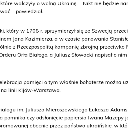
tóre walczyły o wolną Ukrainę. – Nikt nie będzie n
wać – powiedział.
, który w 1708 r. sprzymierzył się ze Szwecją prze
ninem Jana Kazimierza, a w czasie panowania Stanis
lnie z Rzeczpospolitą kampanię zbrojną przeciwko R
deru Orła Białego, a Juliusz Słowacki napisał o nim
celebracja pamięci o tym właśnie bohaterze można u
 na linii Kijów-Warszawa.
ialogu im. Juliusza Mieroszewskiego Łukasza Adams
 pomnika czy odsłonięcie popiersia Iwana Mazepy je
ii promowanej obecnie przez państwo ukraińskie, w któ