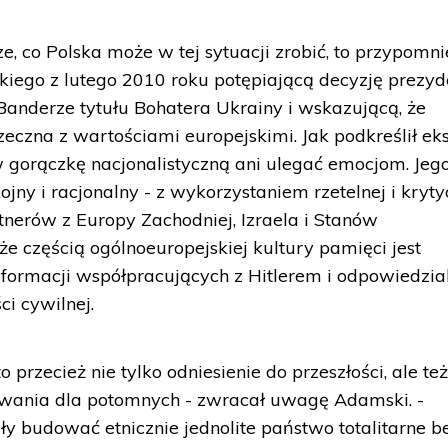
, co Polska może w tej sytuacji zrobić, to przypomni
kiego z lutego 2010 roku potępiającą decyzję prezyd
Banderze tytułu Bohatera Ukrainy i wskazującą, że
przeczna z wartościami europejskimi. Jak podkreślił eks
 gorączkę nacjonalistyczną ani ulegać emocjom. Jeg
ny i racjonalny - z wykorzystaniem rzetelnej i kryty
rtnerów z Europy Zachodniej, Izraela i Stanów
e częścią ogólnoeuropejskiej kultury pamięci jest
i formacji współpracujących z Hitlerem i odpowiedzia
i cywilnej.
przecież nie tylko odniesienie do przeszłości, ale te
wania dla potomnych - zwracał uwagę Adamski. -
ły budować etnicznie jednolite państwo totalitarne b