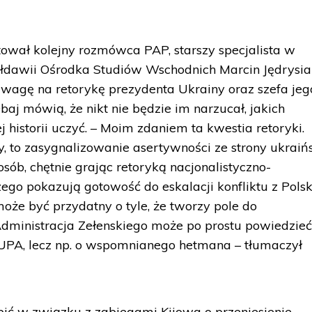
ował kolejny rozmówca PAP, starszy specjalista w
Mołdawii Ośrodka Studiów Wschodnich Marcin Jędrysia
wagę na retorykę prezydenta Ukrainy oraz szefa jeg
aj mówią, że nikt nie będzie im narzucał, jakich
j historii uczyć. – Moim zdaniem ta kwestia retoryki.
, to zasygnalizowanie asertywności ze strony ukraiń
osób, chętnie grając retoryką nacjonalistyczno-
ego pokazują gotowość do eskalacji konfliktu z Polsk
że być przydatny o tyle, że tworzy pole do
dministracja Zełenskiego może po prostu powiedzieć
y UPA, lecz np. o wspomnianego hetmana – tłumaczył
bić w związku z zabiegami Kijowa o przeniesienie