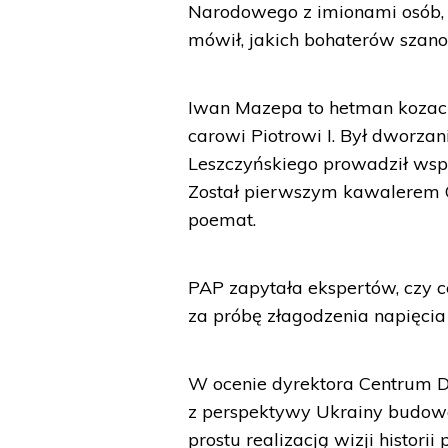
Narodowego z imionami osób, k
mówił, jakich bohaterów szano
Iwan Mazepa to hetman kozacki
carowi Piotrowi I. Był dworza
Leszczyńskiego prowadził wspó
Został pierwszym kawalerem Or
poemat.
PAP zapytała ekspertów, czy 
za próbę złagodzenia napięcia
W ocenie dyrektora Centrum D
z perspektywy Ukrainy budowa
prostu realizacją wizji histor