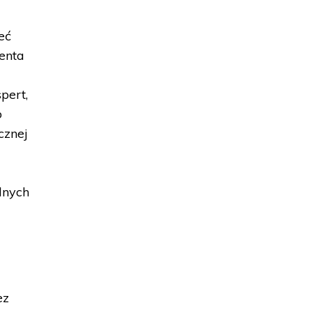
eć
enta
pert,
o
cznej
lnych
ż
ez