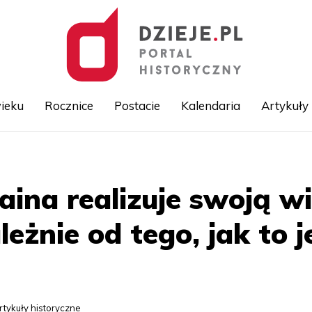
ieku
Rocznice
Postacie
Kalendaria
Artykuły
Przejdź
do
treści
aina realizuje swoją w
zależnie od tego, jak to
rtykuły historyczne