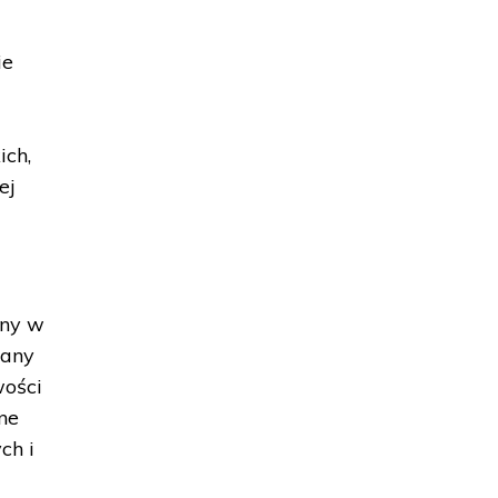
ie
ich,
ej
any w
wany
wości
ne
ch i