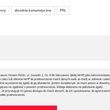
enny
zbrodnie komunistyczne
PRL
m Historii Polski, ul. Gwardii 1, 01-538 Warszawa, (dalej MHP) jako Administratora
 rzecz lub zlecenie MHP do przetwarzania moich danych osob. (e-mail) w zakresie i celac
 dnia wyrażenia tej zgody do jej odwołania. Jestem świadomy/a, że mam prawo w dowoln
wpływa na zgodność z prawem przetwarzania, którego dokonano na podstawie zgody
, że przysługuje mi prawo dostępu do moich danych, do ich sprostowania, do ograniczeni
wobec przetwarzania.