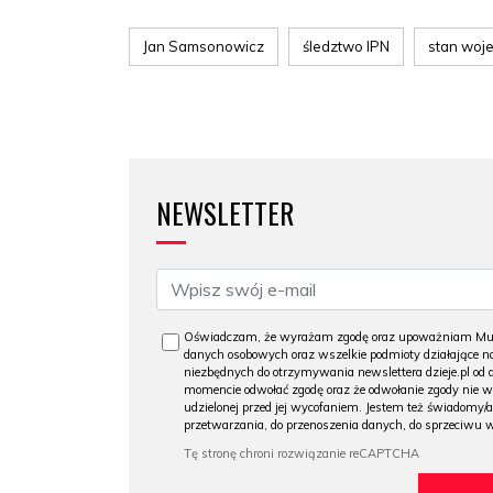
Jan Samsonowicz
śledztwo IPN
stan woj
NEWSLETTER
Oświadczam, że wyrażam zgodę oraz upoważniam Muzeu
danych osobowych oraz wszelkie podmioty działające na
niezbędnych do otrzymywania newslettera dzieje.pl od
momencie odwołać zgodę oraz że odwołanie zgody nie 
udzielonej przed jej wycofaniem. Jestem też świadomy/a
przetwarzania, do przenoszenia danych, do sprzeciwu 