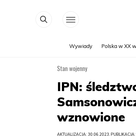
Wywiady
Polska w XX w
Search
Stan wojenny
IPN: śledztw
Samsonowicza
wznowione
AKTUALIZACJA: 30.06.2023, PUBLIKACJA: