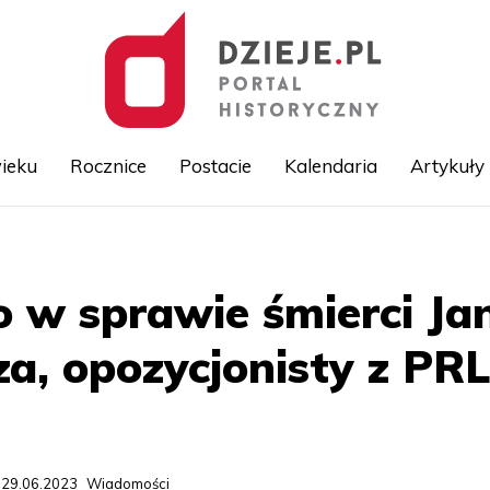
ieku
Rocznice
Postacie
Kalendaria
Artykuły
Przejdź
do
treści
o w sprawie śmierci Ja
, opozycjonisty z PRL
 29.06.2023
Wiadomości