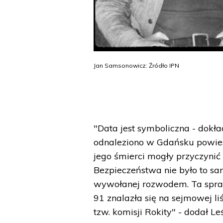
Jan Samsonowicz: Źródło IPN
"Data jest symboliczna - dokł
odnaleziono w Gdańsku powies
jego śmierci mogły przyczynić
Bezpieczeństwa nie było to sa
wywołanej rozwodem. Ta spraw
91 znalazła się na sejmowej l
tzw. komisji Rokity" - dodał Le