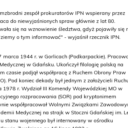
mzbrodni zespół prokuratorów IPN wspierany przez
aca do niewyjaśnionych spraw głównie z lat 80.
wała się na wznowienie śledztwa, gdyż pojawiły się
dziemy o tym informować" - wyjaśnił rzecznik IPN.
7 marca 1944 r. w Gorlicach (Podkarpackie). Pracow
Medycznej w Gdańsku. Ukończył filologię polską na
ym czasie podjął współpracę z Ruchem Obrony Praw
). Pod koniec dekady był jednym z założycieli Ruch
ia 1978 r. Wydział III Komendy Wojewódzkiej MO w
acyjnego rozpracowania (SOR) pod kryptonimem
wnie współpracował Wolnymi Związkami Zawodowy
emii Medycznej na strajk w Stoczni Gdańskiej im. L
niu stanu wojennego był internowany w ośrodku