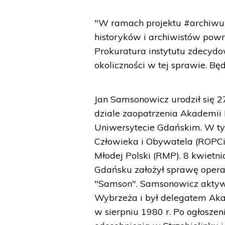
"W ramach projektu #archiwu
historyków i archiwistów powr
Prokuratura instytutu zdecydo
okoliczności w tej sprawie. Bę
Jan Samsonowicz urodził się 2
dziale zaopatrzenia Akademii 
Uniwersytecie Gdańskim. W t
Człowieka i Obywatela (ROPCiO
Młodej Polski (RMP). 8 kwietn
Gdańsku założył sprawę oper
"Samson". Samsonowicz akty
Wybrzeża i był delegatem Akad
w sierpniu 1980 r. Po ogłosze