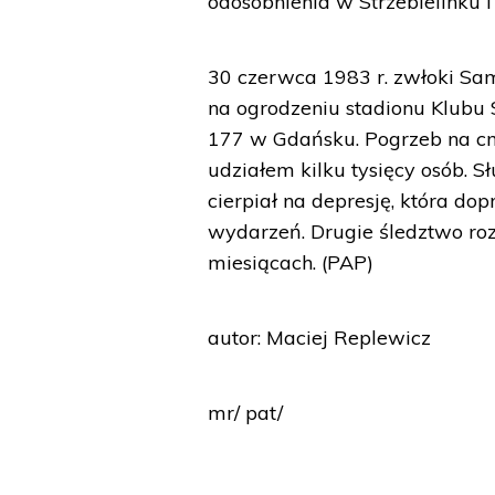
odosobnienia w Strzebielinku i
30 czerwca 1983 r. zwłoki Sa
na ogrodzeniu stadionu Klubu 
177 w Gdańsku. Pogrzeb na cme
udziałem kilku tysięcy osób. 
cierpiał na depresję, która d
wydarzeń. Drugie śledztwo roz
miesiącach. (PAP)
autor: Maciej Replewicz
mr/ pat/