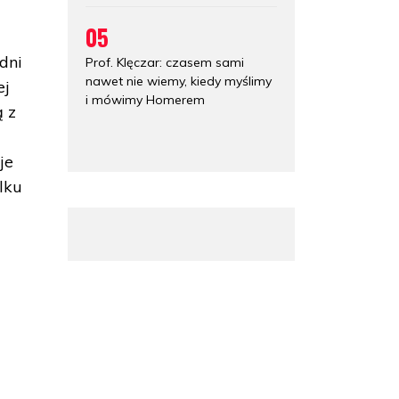
05
dni
Prof. Klęczar: czasem sami
nawet nie wiemy, kiedy myślimy
ej
i mówimy Homerem
ą z
je
lku