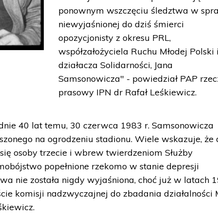
ponownym wszczęciu śledztwa w spr
niewyjaśnionej do dziś śmierci
opozycjonisty z okresu PRL,
współzałożyciela Ruchu Młodej Polski 
działacza Solidarności, Jana
Samsonowicza" - powiedział PAP rzec
prasowy IPN dr Rafał Leśkiewicz.
adnie 40 lat temu, 30 czerwca 1983 r. Samsonowicza
zonego na ogrodzeniu stadionu. Wiele wskazuje, że 
 się osoby trzecie i wbrew twierdzeniom Służby
mobójstwo popełnione rzekomo w stanie depresji
a nie została nigdy wyjaśniona, choć już w latach 
iście komisji nadzwyczajnej do zbadania działalności
śkiewicz.