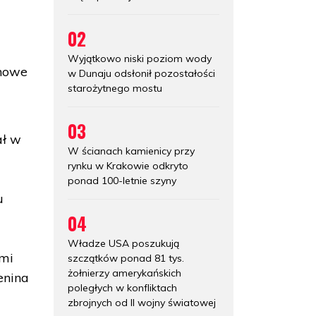
02
Wyjątkowo niski poziom wody
 nowe
w Dunaju odsłonił pozostałości
starożytnego mostu
03
ał w
W ścianach kamienicy przy
rynku w Krakowie odkryto
ponad 100-letnie szyny
u
04
Władze USA poszukują
mi
szczątków ponad 81 tys.
żołnierzy amerykańskich
enina
poległych w konfliktach
zbrojnych od II wojny światowej