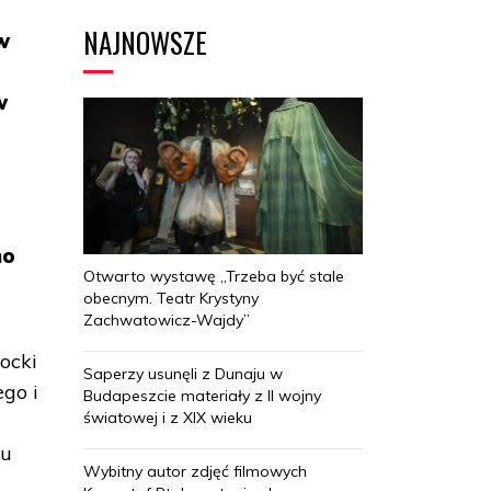
NAJNOWSZE
w
w
no
Otwarto wystawę „Trzeba być stale
obecnym. Teatr Krystyny
Zachwatowicz-Wajdy”
ocki
Saperzy usunęli z Dunaju w
go i
Budapeszcie materiały z II wojny
światowej i z XIX wieku
mu
Wybitny autor zdjęć filmowych