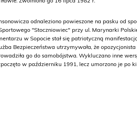
 Iławie. Zwolniono go 16 lipca 1982 r.
msonowicza odnaleziono powieszone na pasku od spo
Sportowego "Stoczniowiec" przy ul. Marynarki Polski
ntarzu w Sopocie stał się patriotyczną manifestacj
Służba Bezpieczeństwa utrzymywała, że opozycjonista
oprowadziła go do samobójstwa. Wykluczano inne wers
poczęto w październiku 1991, lecz umorzono je po ki