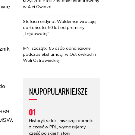
Krzysztof Ptak zostanie uhonorowany
awie
w Alei Gwiazd
Stefcia i ordynat Waldemar wracają
do Łańcuta; 50 lat od premiery
i
„Trędowatej”
znik
IPN: szczątki 55 osób odnalezione
podczas ekshumacji w Ostrówkach i
Woli Ostrowieckiej
do
NAJPOPULARNIEJSZE
01
1989-
 MSW,
Historyk sztuki: niszcząc pomniki
z czasów PRL, wymazujemy
część polskiej historii