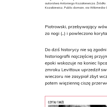
autorstwa Antoniego Kozakiewicza. Źródło:
Kozakiewicz, Public domain, via Wikimedi
Piotrowski, przebywający wów
za nogi (...) i powleczono kory
Do dziś historycy nie są zgod
historiografii najczęściej przy
epoki wskazuje na koniec lipc
zmroku Levittoux uprzedził swo
wieczoru nie zasypiał zbyt wcz
potem więzienną ciszę przerw
CZYTAJ TAKŻE