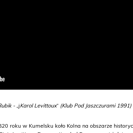
Rubik -
„j
Karol Levittoux
”
(Klub Pod Jaszczurami 1991)
1820 roku w Kumelsku koło Kolna na obszarze history