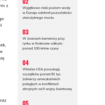
02
ym z
Wyjątkowo niski poziom wody
w Dunaju odsłonił pozostałości
starożytnego mostu
go
ł
03
W ścianach kamienicy przy
rynku w Krakowie odkryto
ek,
ponad 100-letnie szyny
ne
się
04
Władze USA poszukują
szczątków ponad 81 tys.
żołnierzy amerykańskich
poległych w konfliktach
zbrojnych od II wojny światowej
oraz
05