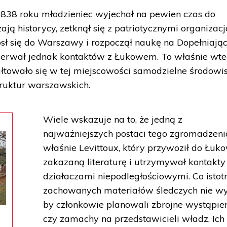
38 roku młodzieniec wyjechał na pewien czas do
ają historycy, zetknął się z patriotycznymi organizac
ósł się do Warszawy i rozpoczął naukę na Dopełniają
zerwał jednak kontaktów z Łukowem. To właśnie wte
ałtowało się w tej miejscowości samodzielne środowi
truktur warszawskich.
Wiele wskazuje na to, że jedną z
najważniejszych postaci tego zgromadzeni
właśnie Levittoux, który przywoził do Łuk
zakazaną literaturę i utrzymywał kontakty
działaczami niepodległościowymi. Co istotn
zachowanych materiałów śledczych nie wy
by członkowie planowali zbrojne wystąpie
czy zamachy na przedstawicieli władz. Ich