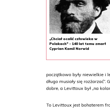
„Chciał ocalić człowieka w
Polakach” - 140 lat temu zmarł
Cyprian Kamil Norwid
początkowo były niewielkie i le
długo musiały się rozżarzać”. G
dobre, a Levittoux był „na kola
To Levittoux jest bohaterem 