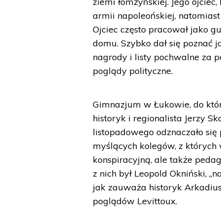
ziemi łomżyńskiej. Jego ojciec,
armii napoleońskiej, natomiast
Ojciec często pracował jako g
domu. Szybko dał się poznać j
nagrody i listy pochwalne za p
poglądy polityczne.
Gimnazjum w Łukowie, do które
historyk i regionalista Jerzy 
listopadowego odznaczało się 
myślących kolegów, z których
konspiracyjną, ale także ped
z nich był Leopold Okniński, „n
jak zauważa historyk Arkadius
poglądów Levittoux.