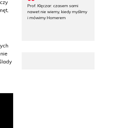
 czy
Prof. Klęczar: czasem sami
męt,
nawet nie wiemy, kiedy myślimy
i mówimy Homerem
wych
 nie
ślady