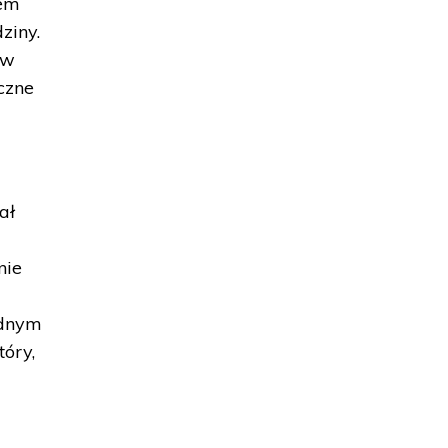
zem
ziny.
 w
czne
ał
a
nie
ednym
tóry,