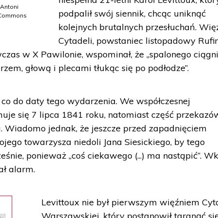
 Antoni
podpalił swój siennik, chcąc uniknąć
a Commons
kolejnych brutalnych przesłuchań. Wię
Cytadeli, powstaniec listopadowy Rufi
czas w X Pawilonie, wspominał, że „spalonego ciągn
tarzem, głową i plecami tłukąc się po podłodze”.
ni co do daty tego wydarzenia. We współczesnej
jmuje się 7 lipca 1841 roku, natomiast część przekazó
a. Wiadomo jednak, że jeszcze przed zapadnięciem
jego towarzysza niedoli Jana Siesickiego, by tego
eśnie, ponieważ „coś ciekawego (...) ma nastąpić”. W
ał alarm.
Levittoux nie był pierwszym więźniem Cyt
Warszawskiej, który postanowił targnąć si