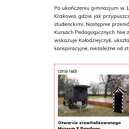
Po ukończeniu gimnazjum w 18
Krakowa, gdzie, jak przypuszcz
studenckimi. Następnie przeni
Kursach Pedagogicznych. Nie 
wskazuje Kołodziejczyk, ukszt
konspiracyjne, niezależne od s
CZYTAJ TAKŻE
Otwarcie zrewitalizowanego
Muzeum X Pawilonu