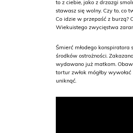
to z ciebie, jako z drzazgi smo
stawasz się wolny. Czy to, co t
Co idzie w przepaść z burzą? 
Wiekuistego zwycięstwa zaran
Śmierć młodego konspiratora 
środków ostrożności. Zakazano
wydawano już matkom. Obawia
tortur zwłok mógłby wywołać n
uniknąć.