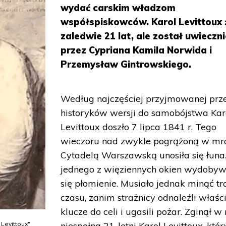
wydać carskim władzom
współspiskowców. Karol Levittoux 
zaledwie 21 lat, ale został uwieczn
przez Cypriana Kamila Norwida i
Przemysław Gintrowskiego.
Według najczęściej przyjmowanej prz
historyków wersji do samobójstwa Kar
Levittoux doszło 7 lipca 1841 r. Tego
wieczoru nad zwykle pogrążoną w mr
Cytadelą Warszawską unosiła się łuna.
jednego z więziennych okien wydobyw
się płomienie. Musiało jednak minąć tr
czasu, zanim strażnicy odnaleźli właś
klucze do celi i ugasili pożar. Zginął w
niespełna 21-letni Karol Levittoux, któr
Levittoux"