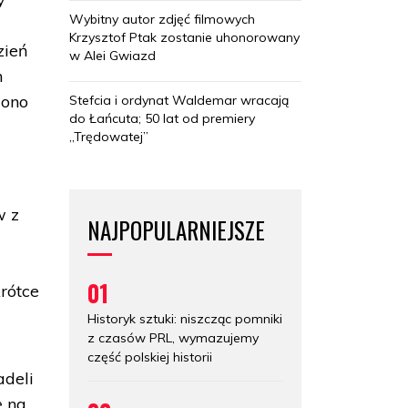
Wybitny autor zdjęć filmowych
Krzysztof Ptak zostanie uhonorowany
zień
w Alei Gwiazd
n
iono
Stefcia i ordynat Waldemar wracają
do Łańcuta; 50 lat od premiery
„Trędowatej”
w z
NAJPOPULARNIEJSZE
01
krótce
Historyk sztuki: niszcząc pomniki
z czasów PRL, wymazujemy
część polskiej historii
adeli
ę na