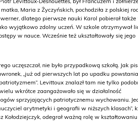
 Piotr Levittoux-Desnouettes, był Francuzem i żołnier
 matka, Maria z Życzyńskich, pochodziła z polskiej rod
uwerner, dlatego pierwsze nauki Karol pobierał także
ako wyjątkowo zdolny uczeń. W szkole otrzymywał li
ostępy w nauce. Wcześnie też ukształtowały się jego
go uczęszczał, nie było przypadkową szkołą. Jak pis
Skowronek, „już od pierwszych lat po upadku powstani
patriotyzmem”. Levittoux znalazł tam nie tylko podob
 wielu wkrótce zaangażowało się w działalność
agogów sprzyjających patriotycznemu wychowaniu. J
auczyciel arytmetyki i geografii w niższych klasach”, k
z Kołodziejczyk, odegrał ważną rolę w kształtowaniu