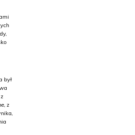
jami
cych
dy,
sko
a był
owa
 z
e, z
nika,
nia