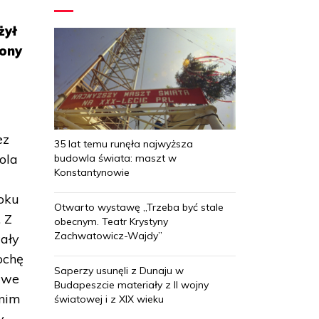
żył
iony
ez
35 lat temu runęła najwyższa
ola
budowla świata: maszt w
Konstantynowie
oku
Otwarto wystawę „Trzeba być stale
 Z
obecnym. Teatr Krystyny
Zachwatowicz-Wajdy”
ały
ochę
Saperzy usunęli z Dunaju w
ciwe
Budapeszcie materiały z II wojny
 nim
światowej i z XIX wieku
y