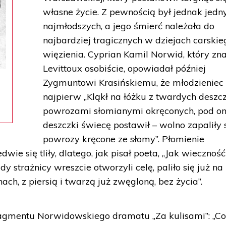
własne życie. Z pewnością był jednak jedn
najmłodszych, a jego śmierć należała do
najbardziej tragicznych w dziejach carskie
więzienia. Cyprian Kamil Norwid, który zna
Levittoux osobiście, opowiadał później
Zygmuntowi Krasińskiemu, że młodzieniec
najpierw „Kląkł na łóżku z twardych deszcz
powrozami słomianymi okręconych, pod o
deszczki świecę postawił – wolno zapaliły 
powrozy kręcone ze słomy”. Płomienie
dwie się tliły, dlatego, jak pisał poeta, „Jak wieczność
dy strażnicy wreszcie otworzyli celę, paliło się już na
nach, z piersią i twarzą już zwęgloną, bez życia”.
fragmentu Norwidowskiego dramatu „Za kulisami”: „C