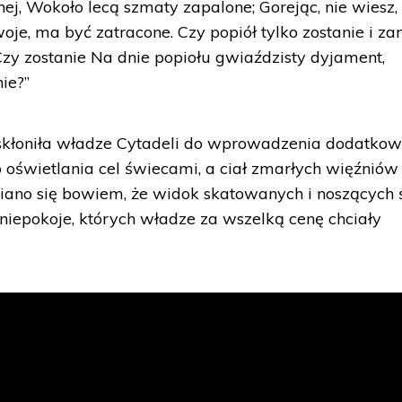
lnej, Wokoło lecą szmaty zapalone; Gorejąc, nie wiesz,
woje, ma być zatracone. Czy popiół tylko zostanie i za
Czy zostanie Na dnie popiołu gwiaździsty dyjament,
ie?”
skłoniła władze Cytadeli do wprowadzenia dodatko
 oświetlania cel świecami, a ciał zmarłych więźniów
no się bowiem, że widok skatowanych i noszących 
iepokoje, których władze za wszelką cenę chciały