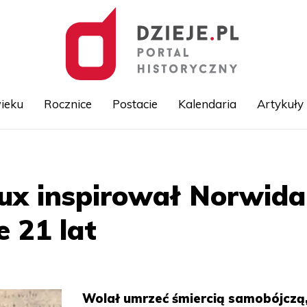
ieku
Rocznice
Postacie
Kalendaria
Artykuły
Przejdź
do
treści
oux inspirował Norwida
e 21 lat
Wolał umrzeć śmiercią samobójczą,