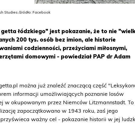
sh Studies /źródło: Facebook
tta łódzkiego" jest pokazanie, że to nie "wiel
anych 200 tys. osób bez imion, ale historie
waniami codzienności, przeżyciami miłosnymi,
wierzętami domowymi - powiedział PAP dr Adam
etta.pl można już znaleźć znaczącą część "Leksykon
biorem informacji umożliwiających poznanie losów
tej w okupowanym przez Niemców Litzmannstadt. To
alizację zapoczątkowano w 1943 roku, zaś jego
zyświeca ważny cel - pokazanie historii w jej ludz