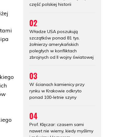
część polskiej historii
iżej
02
ętami
Władze USA poszukują
szczątków ponad 81 tys.
lipa
żołnierzy amerykańskich
poległych w konfliktach
zbrojnych od II wojny światowej
03
kiego
W ścianach kamienicy przy
ich
rynku w Krakowie odkryto
tów
ponad 100-letnie szyny
04
iego
Prof. Klęczar: czasem sami
nawet nie wiemy, kiedy myślimy