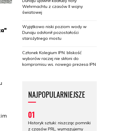
Dunaju ujawnił kadłuby floty
Wehrmachtu z czasów II wojny
światowej
Wyjątkowo niski poziom wody w
ka"
Dunaju odsłonił pozostałości
starożytnego mostu
Członek Kolegium IPN: bliskość
wyborów raczej nie skłoni do
kompromisu ws. nowego prezesa IPN
u
NAJPOPULARNIEJSZE
01
kim
Historyk sztuki: niszcząc pomniki
z czasów PRL, wymazujemy