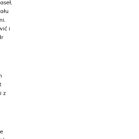
aseł,
iału
i.
ić i
dr
n
t
i z
,
ie