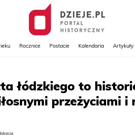
ieku
Rocznice
Postacie
Kalendaria
Artykuły
Przejdź
do
treści
ta łódzkiego to histor
miłosnymi przeżyciami i
dukacja