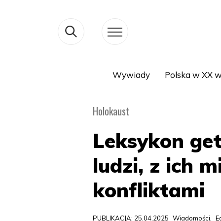
Wywiady
Polska w XX w
Search
Holokaust
Leksykon get
ludzi, z ich 
konfliktami
PUBLIKACJA: 25.04.2025
Wiadomości
,
E