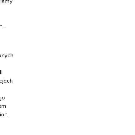
liśmy
" -
anych
li
cjach
go
iem
ia".
ę