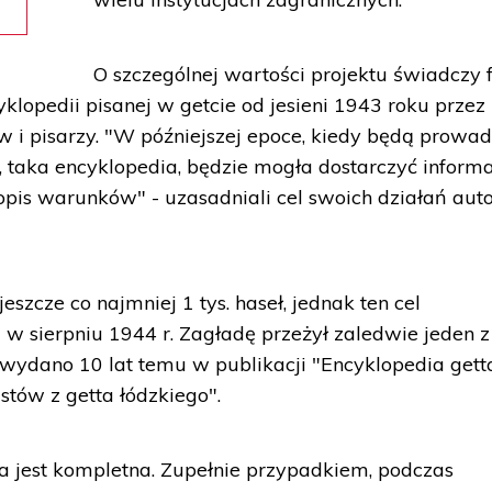
O szczególnej wartości projektu świadczy f
klopedii pisanej w getcie od jesieni 1943 roku przez
 i pisarzy. "W późniejszej epoce, kiedy będą prowa
, taka encyklopedia, będzie mogła dostarczyć informa
opis warunków" - uzasadniali cel swoich działań aut
szcze co najmniej 1 tys. haseł, jednak ten cel
 w sierpniu 1944 r. Zagładę przeżył zaledwie jeden z
i wydano 10 lat temu w publikacji "Encyklopedia gett
stów z getta łódzkiego".
ia jest kompletna. Zupełnie przypadkiem, podczas