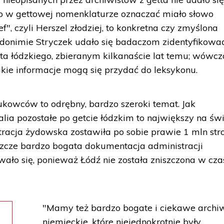
co w gettowej nomenklaturze oznaczać miało słowo
ef", czyli Herszel złodziej, to konkretna czy zmyślona
eudonimie Stryczek udało się badaczom zidentyfikowa
tta łódzkiego, zbieranym kilkanaście lat temu; wówcz
akie informacje mogą się przydać do leksykonu.
kowców to odrębny, bardzo szeroki temat. Jak
lia pozostałe po getcie łódzkim to największy na św
tracja żydowska zostawiła po sobie prawie 1 mln str
szcze bardzo bogata dokumentacja administracji
wało się, ponieważ Łódź nie została zniszczona w cza
"Mamy też bardzo bogate i ciekawe archi
niemieckie, które niejednokrotnie były