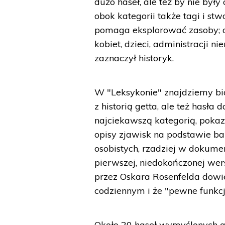
dużo haseł, ale też by nie by
obok kategorii także tagi i stw
pomaga eksplorować zasoby; od
kobiet, dzieci, administracji ni
zaznaczył historyk.
W "Leksykonie" znajdziemy bio
z historią getta, ale też hasła 
najciekawszą kategorią, pokazu
opisy zjawisk na podstawie ba
osobistych, rzadziej w dokumen
pierwszej, niedokończonej wersj
przez Oskara Rosenfelda dowie
codziennym i że "pewne funkcj
Około 20 haseł wymyślonych a 