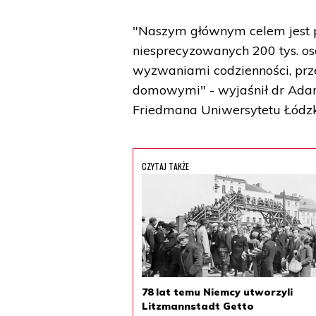
"Naszym głównym celem jest pok
niesprecyzowanych 200 tys. osó
wyzwaniami codzienności, prze
domowymi" - wyjaśnił dr Adam
Friedmana Uniwersytetu Łódzk
CZYTAJ TAKŻE
78 lat temu Niemcy utworzyli
Litzmannstadt Getto