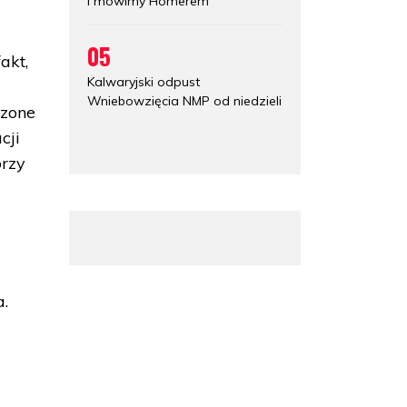
i mówimy Homerem
05
akt,
Kalwaryjski odpust
Wniebowzięcia NMP od niedzieli
dzone
cji
orzy
a.