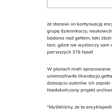
że stanowi on kontynuację ency
grupę dziennikarzy, naukowców
badania nad gettem, taki zbiór
tam, gdzie nie wystarczy sam 
pierwszych 378 haseł.
W planach mieli opracowanie je
uniemożliwiła likwidacja getta
dziesięciu autorów. Ich zapisk
Niedokończony projekt archiwi
"Myśleliśmy, że ta encykloped