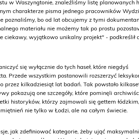
 w Waszyngtonie, znaleźliśmy listę planowanych h
cznym charakterze pisma jednego pracowników Wydz
e poznaliśmy, bo od lat obcujemy z tymi dokumentam
nalnego materiału nie możemy tak po prostu pozostaw
e ciekawy, wyjątkowo unikalny projekt" - podkreślił 
aniczyć się wyłącznie do tych haseł, które niegdyś
tta. Przede wszystkim postanowili rozszerzyć leksyko
o przez kilkadziesiąt lat badań. Tak powstało kilkase
ywy pokazują one szczegóły, które pominęli archiwiśc
wetki historyków, którzy zajmowali się gettem łódzkim
miętnień nie tylko w Łodzi, ale na całym świecie.
sje, jak zdefiniować kategorie, żeby ująć maksymaln