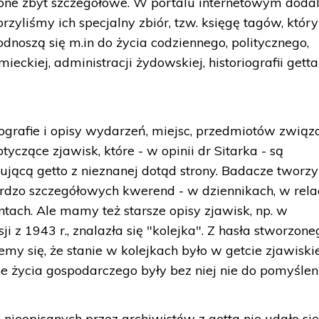
ły one zbyt szczegółowe. W portalu internetowym doda
orzyliśmy ich specjalny zbiór, tzw. księgę tagów, który
noszą się m.in do życia codziennego, politycznego,
emieckiej, administracji żydowskiej, historiografii getta
grafie i opisy wydarzeń, miejsc, przedmiotów związ
dotyczące zjawisk, które - w opinii dr Sitarka - są
jącą getto z nieznanej dotąd strony. Badacze tworzy
rdzo szczegółowych kwerend - w dziennikach, w rela
tach. Ale mamy też starsze opisy zjawisk, np. w
i z 1943 r., znalazła się "kolejka". Z hasła stworzone
my się, że stanie w kolejkach było w getcie zjawisk
e życia gospodarczego były bez niej nie do pomyślen
nieopisanych przez archiwistów z getta nie udało si