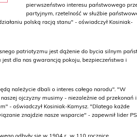
pierwszeństwo interesu państwowego prz
partyjnym, rzetelność w służbie państwowe
ziałaniu polską racją stanu" - oświadczył Kosiniak-
esnego patriotyzmu jest dążenie do bycia silnym pa
ra jest dla nas gwarancją pokoju, bezpieczeństwa i
ędą należycie dbali o interes całego narodu". "W
naszej ojczyzny musimy - niezależnie od przekonań i
em" - oświadczył Kosiniak-Kamysz. "Dlatego każde
związanie znajdzie nasze wsparcie" - zapewnił lider PS
ego odbyły się w 1904 r., w 110 rocznicę