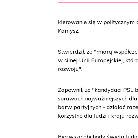
kierowanie się w politycznym d
Kamysz.
Stwierdził, że "miarą współcz
w silnej Unii Europejskiej, któ
rozwoju".
Zapewnił, że "kandydaci PSL b
sprawach najważniejszych dla 
barw partyjnych - działać raz
korzystne dla ludzi i kraju ro
Pierwsze obchody święta ludow