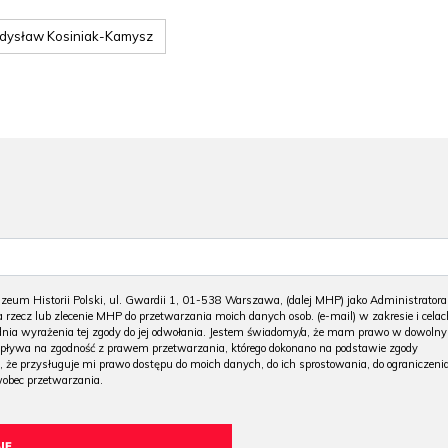
dysław Kosiniak-Kamysz
m Historii Polski, ul. Gwardii 1, 01-538 Warszawa, (dalej MHP) jako Administratora
 rzecz lub zlecenie MHP do przetwarzania moich danych osob. (e-mail) w zakresie i celac
 dnia wyrażenia tej zgody do jej odwołania. Jestem świadomy/a, że mam prawo w dowoln
wpływa na zgodność z prawem przetwarzania, którego dokonano na podstawie zgody
, że przysługuje mi prawo dostępu do moich danych, do ich sprostowania, do ograniczeni
wobec przetwarzania.