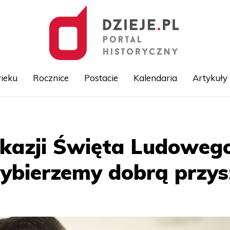
ieku
Rocznice
Postacie
Kalendaria
Artykuły
Przejdź
do
treści
okazji Święta Ludowego
wybierzemy dobrą przys