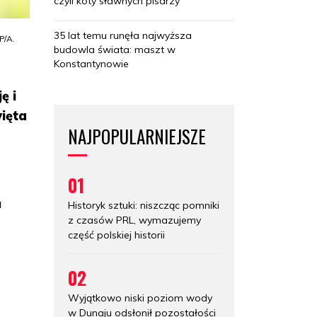
czyli koty sławnych pisarzy
35 lat temu runęła najwyższa
P/A.
budowla świata: maszt w
Konstantynowie
ę i
ięta
NAJPOPULARNIEJSZE
01
u
Historyk sztuki: niszcząc pomniki
z czasów PRL, wymazujemy
część polskiej historii
02
Wyjątkowo niski poziom wody
w Dunaju odsłonił pozostałości