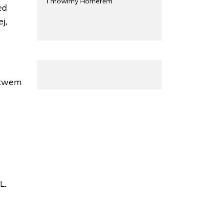
i mówimy Homerem
ed
j,
ństwem
L.