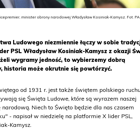
cepremier, minister obrony narodowej Władysław Kosiniak-Kamysz. Fot. PA
twa Ludowego niezmiennie łączy w sobie tradycj
lider PSL Władysław Kosiniak-Kamysz z okazji Św
eżeli wygramy jedność, to wybierzemy dobrą
y, historia może okrutnie się powtórzyć.
iętego od 1931 r. jest także świętem polskiego ruch
bywają się Święta Ludowe, które są wyrazem naszej
ę narodową. Niech to Święto będzie dla nas czasem
" - napisał w niedzielę na platformie X lider PSL,
iak-Kamysz.