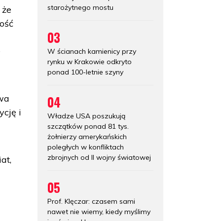
starożytnego mostu
 że
ność
03
e
W ścianach kamienicy przy
rynku w Krakowie odkryto
ponad 100-letnie szyny
04
twa
cję i
Władze USA poszukują
szczątków ponad 81 tys.
żołnierzy amerykańskich
poległych w konfliktach
zbrojnych od II wojny światowej
at,
05
Prof. Klęczar: czasem sami
nawet nie wiemy, kiedy myślimy