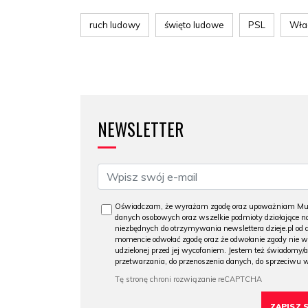
ruch ludowy
święto ludowe
PSL
Wła
NEWSLETTER
Oświadczam, że wyrażam zgodę oraz upoważniam Muzeu
danych osobowych oraz wszelkie podmioty działające na
niezbędnych do otrzymywania newslettera dzieje.pl od
momencie odwołać zgodę oraz że odwołanie zgody nie 
udzielonej przed jej wycofaniem. Jestem też świadomy/a
przetwarzania, do przenoszenia danych, do sprzeciwu 