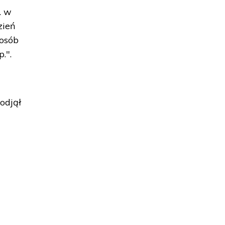
. w
zień
posób
.".
odjął