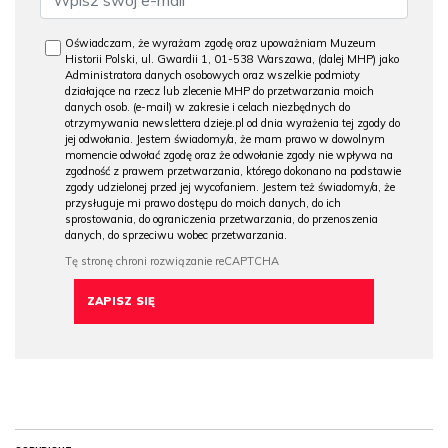
Oświadczam, że wyrażam zgodę oraz upoważniam Muzeum
Historii Polski, ul. Gwardii 1, 01-538 Warszawa, (dalej MHP) jako
Administratora danych osobowych oraz wszelkie podmioty
działające na rzecz lub zlecenie MHP do przetwarzania moich
danych osob. (e-mail) w zakresie i celach niezbędnych do
otrzymywania newslettera dzieje.pl od dnia wyrażenia tej zgody do
jej odwołania. Jestem świadomy/a, że mam prawo w dowolnym
momencie odwołać zgodę oraz że odwołanie zgody nie wpływa na
zgodność z prawem przetwarzania, którego dokonano na podstawie
zgody udzielonej przed jej wycofaniem. Jestem też świadomy/a, że
przysługuje mi prawo dostępu do moich danych, do ich
sprostowania, do ograniczenia przetwarzania, do przenoszenia
danych, do sprzeciwu wobec przetwarzania.