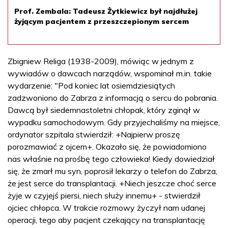
Prof. Zembala: Tadeusz Żytkiewicz był najdłużej
żyjącym pacjentem z przeszczepionym sercem
Zbigniew Religa (1938-2009), mówiąc w jednym z
wywiadów o dawcach narządów, wspominał m.in. takie
wydarzenie: "Pod koniec lat osiemdziesiątych
zadzwoniono do Zabrza z informacją o sercu do pobrania.
Dawcą był siedemnastoletni chłopak, który zginął w
wypadku samochodowym. Gdy przyjechaliśmy na miejsce,
ordynator szpitala stwierdził: +Najpierw proszę
porozmawiać z ojcem+. Okazało się, że powiadomiono
nas właśnie na prośbę tego człowieka! Kiedy dowiedział
się, że zmarł mu syn, poprosił lekarzy o telefon do Zabrza,
że jest serce do transplantacji. +Niech jeszcze choć serce
żyje w czyjejś piersi, niech służy innemu+ - stwierdził
ojciec chłopca. W trakcie rozmowy życzył nam udanej
operacji, tego aby pacjent czekający na transplantację