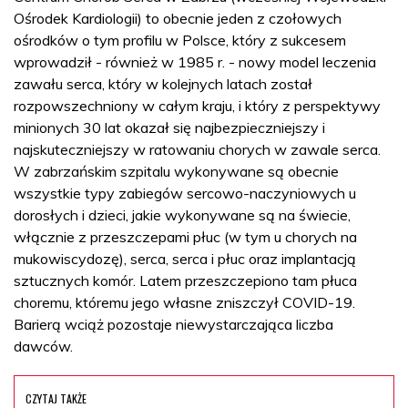
Ośrodek Kardiologii) to obecnie jeden z czołowych
ośrodków o tym profilu w Polsce, który z sukcesem
wprowadził - również w 1985 r. - nowy model leczenia
zawału serca, który w kolejnych latach został
rozpowszechniony w całym kraju, i który z perspektywy
minionych 30 lat okazał się najbezpieczniejszy i
najskuteczniejszy w ratowaniu chorych w zawale serca.
W zabrzańskim szpitalu wykonywane są obecnie
wszystkie typy zabiegów sercowo-naczyniowych u
dorosłych i dzieci, jakie wykonywane są na świecie,
włącznie z przeszczepami płuc (w tym u chorych na
mukowiscydozę), serca, serca i płuc oraz implantacją
sztucznych komór. Latem przeszczepiono tam płuca
choremu, któremu jego własne zniszczył COVID-19.
Barierą wciąż pozostaje niewystarczająca liczba
dawców.
CZYTAJ TAKŻE