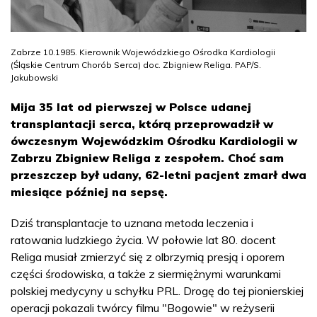
Zabrze 10.1985. Kierownik Wojewódzkiego Ośrodka Kardiologii
(Śląskie Centrum Chorób Serca) doc. Zbigniew Religa. PAP/S.
Jakubowski
Mija 35 lat od pierwszej w Polsce udanej
transplantacji serca, którą przeprowadził w
ówczesnym Wojewódzkim Ośrodku Kardiologii w
Zabrzu Zbigniew Religa z zespołem. Choć sam
przeszczep był udany, 62-letni pacjent zmarł dwa
miesiące później na sepsę.
Dziś transplantacje to uznana metoda leczenia i
ratowania ludzkiego życia. W połowie lat 80. docent
Religa musiał zmierzyć się z olbrzymią presją i oporem
części środowiska, a także z siermiężnymi warunkami
polskiej medycyny u schyłku PRL. Drogę do tej pionierskiej
operacji pokazali twórcy filmu "Bogowie" w reżyserii