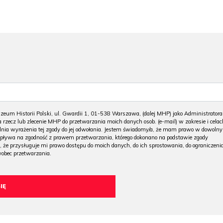
m Historii Polski, ul. Gwardii 1, 01-538 Warszawa, (dalej MHP) jako Administratora
 rzecz lub zlecenie MHP do przetwarzania moich danych osob. (e-mail) w zakresie i celac
 dnia wyrażenia tej zgody do jej odwołania. Jestem świadomy/a, że mam prawo w dowoln
wpływa na zgodność z prawem przetwarzania, którego dokonano na podstawie zgody
, że przysługuje mi prawo dostępu do moich danych, do ich sprostowania, do ograniczeni
wobec przetwarzania.