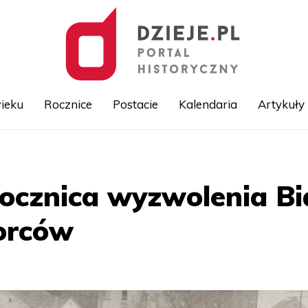
ieku
Rocznice
Postacie
Kalendaria
Artykuły
Przejdź
do
treści
rocznica wyzwolenia B
orców