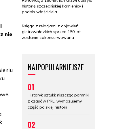
Renowacja 160-letnich drzwi odkryła
historię szczecińskiej kamienicy i
podpis właściciela
i
Księga z relacjami z objawień
gietrzwałdzkich sprzed 150 lat
z nie
zostanie zakonserwowana
NAJPOPULARNIEJSZE
ieniu
ku
01
owe.
Historyk sztuki: niszcząc pomniki
z czasów PRL, wymazujemy
część polskiej historii
a
k
02