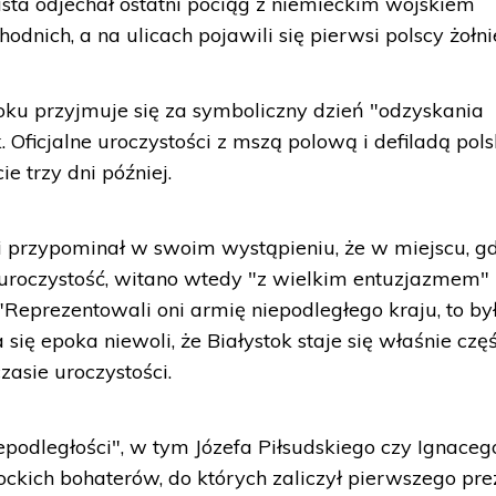
asta odjechał ostatni pociąg z niemieckim wojskiem
nich, a na ulicach pojawili się pierwsi polscy żołni
oku przyjmuje się za symboliczny dzień "odzyskania
. Oficjalne uroczystości z mszą polową i defiladą pol
e trzy dni później.
i przypominał w swoim wystąpieniu, że w miejscu, g
uroczystość, witano wtedy "z wielkim entuzjazmem"
 "Reprezentowali oni armię niepodległego kraju, to by
się epoka niewoli, że Białystok staje się właśnie czę
zasie uroczystości.
epodległości", w tym Józefa Piłsudskiego czy Ignaceg
ockich bohaterów, do których zaliczył pierwszego pr