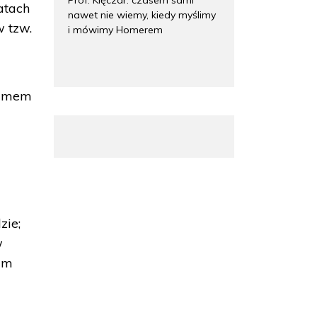
atach
nawet nie wiemy, kiedy myślimy
 tzw.
i mówimy Homerem
arzmem
zie;
w
kim