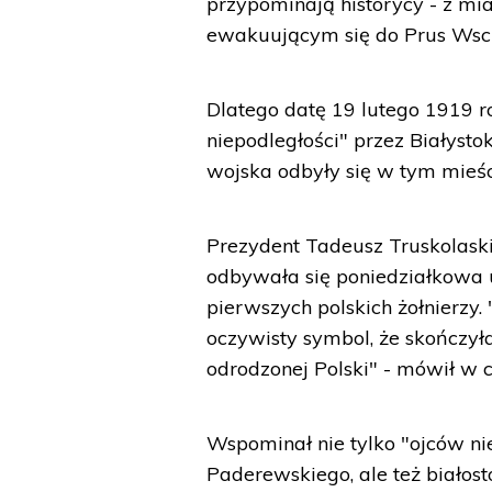
przypominają historycy - z mi
ewakuującym się do Prus Wschod
Dlatego datę 19 lutego 1919 r
niepodległości" przez Białystok
wojska odbyły się w tym mieści
Prezydent Tadeusz Truskolask
odbywała się poniedziałkowa 
pierwszych polskich żołnierzy.
oczywisty symbol, że skończyła 
odrodzonej Polski" - mówił w c
Wspominał nie tylko "ojców ni
Paderewskiego, ale też białost