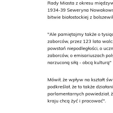
Rady Miasta z okresu międzywo
1934-39 Seweryna Nowakowskie
bitwie białostockiej z bolszew
"Ale pamiętajmy także o tysią
zaborców, przez 123 lata walcz
powstań niepodległości, o uc
zaborców, o emisariuszach pol
narzuconą siłą - obcą kulturą"
Mówił, że wpływ na kształt świ
podkreślał, że to także dział
parlamentarnych powiedział, że
kraju chcą żyć i pracować".