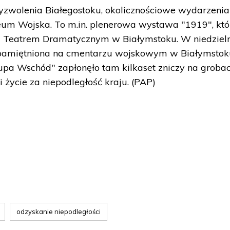
yzwolenia Białegostoku, okolicznościowe wydarzenia
um Wojska. To m.in. plenerowa wystawa "1919", któ
d Teatrem Dramatycznym w Białymstoku. W niedziel
 upamiętniona na cmentarzu wojskowym w Białymstok
upa Wschód" zapłonęło tam kilkaset zniczy na groba
li życie za niepodległość kraju. (PAP)
odzyskanie niepodległości