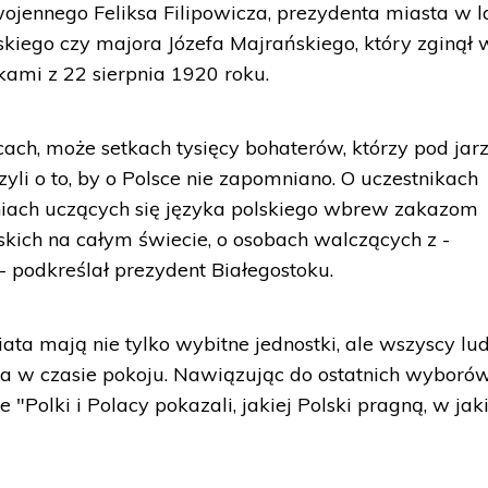
jennego Feliksa Filipowicza, prezydenta miasta w l
go czy majora Józefa Majrańskiego, który zginął w
ikami z 22 sierpnia 1920 roku.
cach, może setkach tysięcy bohaterów, którzy pod j
yli o to, by o Polsce nie zapomniano. O uczestnikach
zniach uczących się języka polskiego wbrew zakazom
skich na całym świecie, o osobach walczących z -
 - podkreślał prezydent Białegostoku.
ata mają nie tylko wybitne jednostki, ale wszyscy lud
ania w czasie pokoju. Nawiązując do ostatnich wyboró
 "Polki i Polacy pokazali, jakiej Polski pragną, w ja