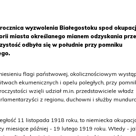
 rocznica wyzwolenia Białegostoku spod okupacj
rii miasta określanego mianem odzyskania prze
czystość odbyła się w południe przy pomniku
ego.
esieniu flagi państwowej, okolicznościowym wystąp
itwach ekumenicznych i apelu poległych, przy pomni
oczystości wzięli udział m.in. przedstawiciele władz
rlamentarzyści z regionu, duchowni i służby mundur
egłość 11 listopada 1918 roku, to niemiecka okupacj
zy miesiące później - 19 lutego 1919 roku. Wtedy - ja