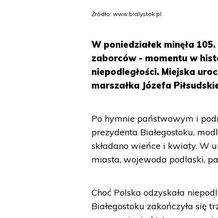
Źródło: www.bialystok.pl
W poniedziałek minęła 105.
zaborców - momentu w histo
niepodległości. Miejska uro
marszałka Józefa Piłsudski
Po hymnie państwowym i podni
prezydenta Białegostoku, modl
składano wieńce i kwiaty. W ur
miasta, wojewoda podlaski, pa
Choć Polska odzyskała niepodl
Białegostoku zakończyła się tr