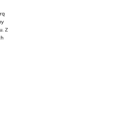
rą
ny
u. Z
ch