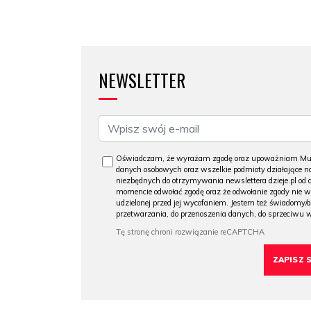
NEWSLETTER
Oświadczam, że wyrażam zgodę oraz upoważniam Muzeu
danych osobowych oraz wszelkie podmioty działające na
niezbędnych do otrzymywania newslettera dzieje.pl od
momencie odwołać zgodę oraz że odwołanie zgody nie 
udzielonej przed jej wycofaniem. Jestem też świadomy/a
przetwarzania, do przenoszenia danych, do sprzeciwu 