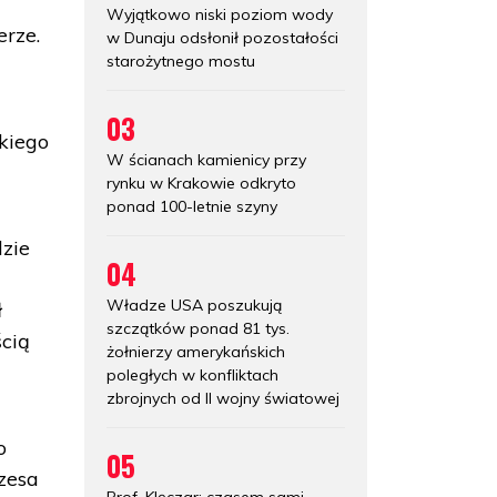
Wyjątkowo niski poziom wody
erze.
w Dunaju odsłonił pozostałości
starożytnego mostu
03
skiego
W ścianach kamienicy przy
rynku w Krakowie odkryto
ponad 100-letnie szyny
dzie
04
Władze USA poszukują
ł
szczątków ponad 81 tys.
ścią
żołnierzy amerykańskich
poległych w konfliktach
zbrojnych od II wojny światowej
o
05
ezesa
Prof. Klęczar: czasem sami