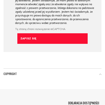
jej odwołania. Jestem świadomy/a, że mam prawo w dowolnym
momencie odwołać zgodę oraz że odwołanie zgody nie wpływa na
zgodność z prawem przetwarzania, którego dokonano na podstawie
zgody udzielonej przed jej wycofaniem. Jestem też świadomy/a, że
przysługuje mi prawo dostępu do moich danych, do ich
sprostowania, do ograniczenia przetwarzania, do przenoszenia
danych, do sprzeciwu wobec przetwarzania.
COPYRIGHT
Menu Footer
DEKLARACJA DOSTĘPNOŚCI