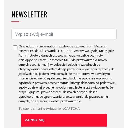
NEWSLETTER
Oświadczam, że wyrażam zgodę oraz upoważniam Muzeum
Historii Polski, ul. Gwardii 1, 01-538 Warszawa, (dalej MHP) jako
Administratora danych osobowych oraz wszelkie podmioty
działające na rzecz lub zlecenie MHP do przetwarzania moich
danych osob. (e-mail) w zakresie i celach niezbędnych do
otrzymywania newslettera dzieje.pl od dnia wyrażenia tej zgody do
jej odwołania. Jestem świadomy/a, że mam prawo w dowolnym
momencie odwołać zgodę oraz że odwołanie zgody nie wpływa na
zgodność z prawem przetwarzania, którego dokonano na podstawie
zgody udzielonej przed jej wycofaniem. Jestem też świadomy/a, że
przysługuje mi prawo dostępu do moich danych, do ich
sprostowania, do ograniczenia przetwarzania, do przenoszenia
danych, do sprzeciwu wobec przetwarzania.