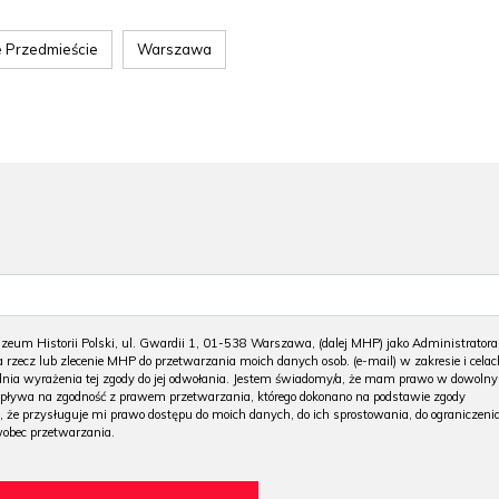
 Przedmieście
Warszawa
m Historii Polski, ul. Gwardii 1, 01-538 Warszawa, (dalej MHP) jako Administratora
 rzecz lub zlecenie MHP do przetwarzania moich danych osob. (e-mail) w zakresie i celac
 dnia wyrażenia tej zgody do jej odwołania. Jestem świadomy/a, że mam prawo w dowoln
wpływa na zgodność z prawem przetwarzania, którego dokonano na podstawie zgody
, że przysługuje mi prawo dostępu do moich danych, do ich sprostowania, do ograniczeni
wobec przetwarzania.