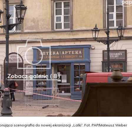
Zobacz galerię ( 8 )
ująca scenografia do nowej ekranizacji „Lalki”. Fot. PAP/Mateusz Weber