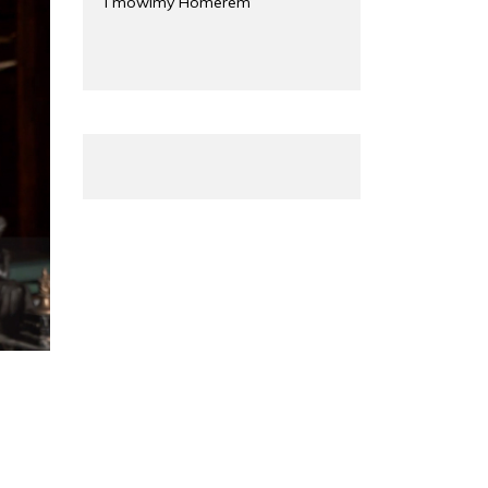
i mówimy Homerem