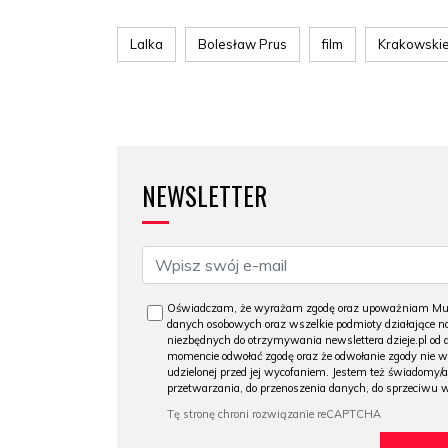
Lalka
Bolesław Prus
film
Krakowskie
NEWSLETTER
Oświadczam, że wyrażam zgodę oraz upoważniam Muzeu
danych osobowych oraz wszelkie podmioty działające na
niezbędnych do otrzymywania newslettera dzieje.pl od
momencie odwołać zgodę oraz że odwołanie zgody nie 
udzielonej przed jej wycofaniem. Jestem też świadomy/a
przetwarzania, do przenoszenia danych, do sprzeciwu 