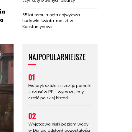
czyli koty sławnych pisarzy
ia
35 lat temu runęła najwyższa
wa
budowla świata: maszt w
Konstantynowie
NAJPOPULARNIEJSZE
01
Historyk sztuki: niszcząc pomniki
z czasów PRL, wymazujemy
część polskiej historii
02
Wyjątkowo niski poziom wody
w Dunaju odsłonił pozostałości