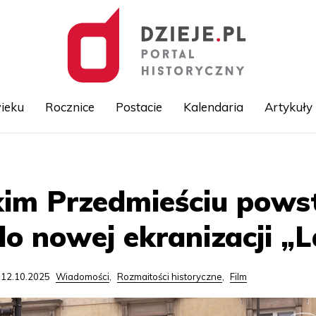
ieku
Rocznice
Postacie
Kalendaria
Artykuły
Przejdź
do
treści
im Przedmieściu pows
o nowej ekranizacji „L
 12.10.2025
Wiadomości
,
Rozmaitości historyczne
,
Film