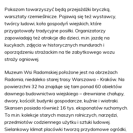
Pokazom towarzyszyć będą przejażdżki bryczką,
warsztaty rzemieślnicze. Pojawią się też wystawcy,
twórcy ludowi, koła gospodyń wiejskich, które
przygotowały tradycyjne posiłki. Organizatorzy
zapowiadają też atrakcje dla dzieci, m.in. jazdę na
kucykach, zdjęcia w historycznych mundurach i
oporządzeniu strażackim na tle zabytkowego wozu
straży ogniowej.
Muzeum Wsi Radomskiej położone jest na obrzeżach
Radomia, niedaleko starej trasy Warszawa - Kraków. Na
powierzchni 32 ha znajduje się tam ponad 60 obiektów
dawnego budownictwa wiejskiego – drewniane chałupy,
dwory, kościół, budynki gospodarcze, kuźnie i wiatraki.
Skansen posiada również 16 tys. eksponatów ruchomych.
To m.in. kolekcje starych maszyn rolniczych, narzędzi,
przedmiotów codziennego użytku i sztuki ludowej.
Sielankowy klimat placówki tworzą przydomowe ogródki,