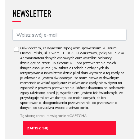
NEWSLETTER
Oświadczam, że wyrażam zgodę oraz upoważniam Muzeum
Historii Polski, ul. Gwardii 1, 01-538 Warszawa, (dalej MHP) jako
Administratora danych osobowych oraz wszelkie podmioty
działające na rzecz lub zlecenie MHP do przetwarzania moich
danych osob. (e-mail) w zakresie i celach niezbędnych do
otrzymywania newslettera dzieje.pl od dnia wyrażenia tej zgody do
jej odwołania. Jestem świadomy/a, że mam prawo w dowolnym
momencie odwołać zgodę oraz że odwołanie zgody nie wpływa na
zgodność z prawem przetwarzania, którego dokonano na podstawie
zgody udzielonej przed jej wycofaniem. Jestem też świadomy/a, że
przysługuje mi prawo dostępu do moich danych, do ich
sprostowania, do ograniczenia przetwarzania, do przenoszenia
danych, do sprzeciwu wobec przetwarzania.