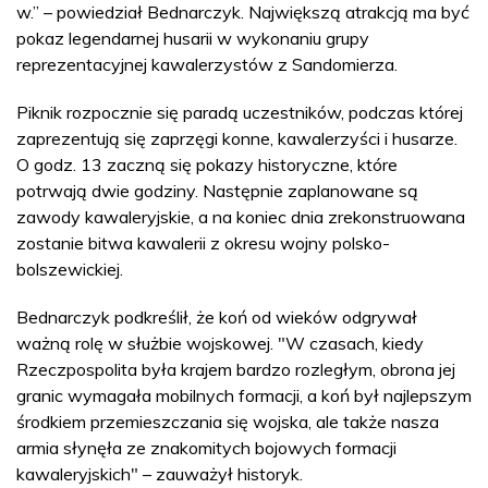
w.” – powiedział Bednarczyk. Największą atrakcją ma być
pokaz legendarnej husarii w wykonaniu grupy
reprezentacyjnej kawalerzystów z Sandomierza.
Piknik rozpocznie się paradą uczestników, podczas której
zaprezentują się zaprzęgi konne, kawalerzyści i husarze.
O godz. 13 zaczną się pokazy historyczne, które
potrwają dwie godziny. Następnie zaplanowane są
zawody kawaleryjskie, a na koniec dnia zrekonstruowana
zostanie bitwa kawalerii z okresu wojny polsko-
bolszewickiej.
Bednarczyk podkreślił, że koń od wieków odgrywał
ważną rolę w służbie wojskowej. "W czasach, kiedy
Rzeczpospolita była krajem bardzo rozległym, obrona jej
granic wymagała mobilnych formacji, a koń był najlepszym
środkiem przemieszczania się wojska, ale także nasza
armia słynęła ze znakomitych bojowych formacji
kawaleryjskich" – zauważył historyk.