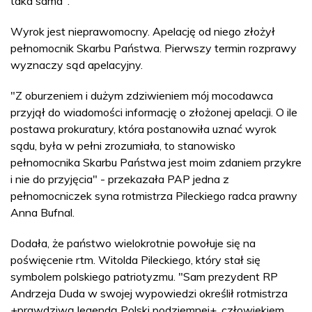
taka sama".
Wyrok jest nieprawomocny. Apelację od niego złożył
pełnomocnik Skarbu Państwa. Pierwszy termin rozprawy
wyznaczy sąd apelacyjny.
"Z oburzeniem i dużym zdziwieniem mój mocodawca
przyjął do wiadomości informację o złożonej apelacji. O ile
postawa prokuratury, która postanowiła uznać wyrok
sądu, była w pełni zrozumiała, to stanowisko
pełnomocnika Skarbu Państwa jest moim zdaniem przykre
i nie do przyjęcia" - przekazała PAP jedna z
pełnomocniczek syna rotmistrza Pileckiego radca prawny
Anna Bufnal.
Dodała, że państwo wielokrotnie powołuje się na
poświęcenie rtm. Witolda Pileckiego, który stał się
symbolem polskiego patriotyzmu. "Sam prezydent RP
Andrzeja Duda w swojej wypowiedzi określił rotmistrza
+prawdziwą legendą Polski podziemnej+, człowiekiem,