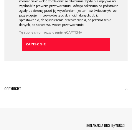
momencie odwołać zgodę oraz że odwołanie zgody nie wpływa na
zgodność z prawem przetwarzania, którego dokonano na podstawie
zgody udzielonej przed jej wycofaniem. Jestem też świadomy/a, że
przysługuje mi prawo dostępu do moich danych, do ich
sprostowania, do ograniczenia przetwarzania, do przenoszenia
danych, do sprzeciwu wobec przetwarzania.
COPYRIGHT
Menu Footer
DEKLARACJA DOSTĘPNOŚCI