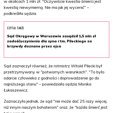
w okolicach 1 mln zł. "Oczywiście kwestia śmierci jest
kwestią niewymierną. Nie ma jak jej wycenić" –
podkreśliła sędzia.
CZYTAJ TAKŻE
Sąd Okręgowy w Warszawie zasądził 1,5 mln zł
zadośćuczynienia dla syna rtm. Pileckiego za
krzywdy doznane przez ojca
Sąd zaznaczył również, że rotmistrz Witold Pilecki był
przetrzymywany w "potwornych warunkach". "To było
odarcie człowieka z godności i doprowadzenie go do
najniższego stanu" – powiedziała sędzia Monika
Łukaszewicz.
Zaznaczyła jednak, że sąd "nie może dać 25 razy więcej,
niż innym naszym bohaterom" oraz, że "każda śmierć jest