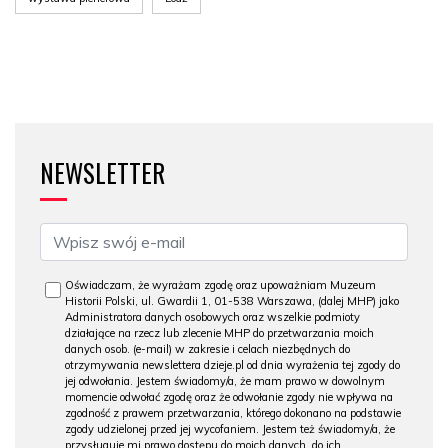
NEWSLETTER
Oświadczam, że wyrażam zgodę oraz upoważniam Muzeum
Historii Polski, ul. Gwardii 1, 01-538 Warszawa, (dalej MHP) jako
Administratora danych osobowych oraz wszelkie podmioty
działające na rzecz lub zlecenie MHP do przetwarzania moich
danych osob. (e-mail) w zakresie i celach niezbędnych do
otrzymywania newslettera dzieje.pl od dnia wyrażenia tej zgody do
jej odwołania. Jestem świadomy/a, że mam prawo w dowolnym
momencie odwołać zgodę oraz że odwołanie zgody nie wpływa na
zgodność z prawem przetwarzania, którego dokonano na podstawie
zgody udzielonej przed jej wycofaniem. Jestem też świadomy/a, że
przysługuje mi prawo dostępu do moich danych, do ich