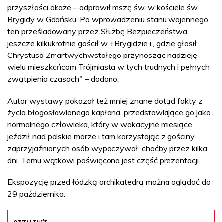
przyszłości okaże – odprawił mszę św. w kościele św.
Brygidy w Gdańsku. Po wprowadzeniu stanu wojennego
ten prześladowany przez Służbę Bezpieczeństwa
jeszcze kilkukrotnie gościł w +Brygidzie+, gdzie głosił
Chrystusa Zmartwychwstałego przynosząc nadzieję
wielu mieszkańcom Trójmiasta w tych trudnych i pełnych
zwątpienia czasach" – dodano.
Autor wystawy pokazał też mniej znane dotąd fakty z
życia błogosławionego kapłana, przedstawiające go jako
normalnego człowieka, który w wakacyjne miesiące
jeździł nad polskie morze i tam korzystając z gościny
zaprzyjaźnionych osób wypoczywał, choćby przez kilka
dni. Temu wątkowi poświęcona jest część prezentacji.
Ekspozycję przed łódzką archikatedrą można oglądać do
29 października.