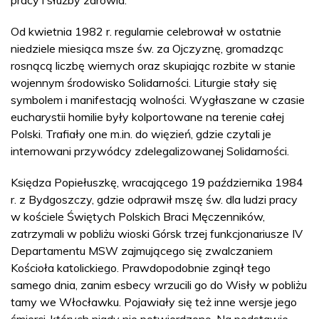
Od kwietnia 1982 r. regularnie celebrował w ostatnie
niedziele miesiąca msze św. za Ojczyznę, gromadząc
rosnącą liczbę wiernych oraz skupiając rozbite w stanie
wojennym środowisko Solidarności. Liturgie stały się
symbolem i manifestacją wolności. Wygłaszane w czasie
eucharystii homilie były kolportowane na terenie całej
Polski. Trafiały one m.in. do więzień, gdzie czytali je
internowani przywódcy zdelegalizowanej Solidarności.
Księdza Popiełuszkę, wracającego 19 października 1984
r. z Bydgoszczy, gdzie odprawił mszę św. dla ludzi pracy
w kościele Świętych Polskich Braci Męczenników,
zatrzymali w pobliżu wioski Górsk trzej funkcjonariusze IV
Departamentu MSW zajmującego się zwalczaniem
Kościoła katolickiego. Prawdopodobnie zginął tego
samego dnia, zanim esbecy wrzucili go do Wisły w pobliżu
tamy we Włocławku. Pojawiały się też inne wersje jego
śmierci, których nigdy nie potwierdzono. Na podstawie