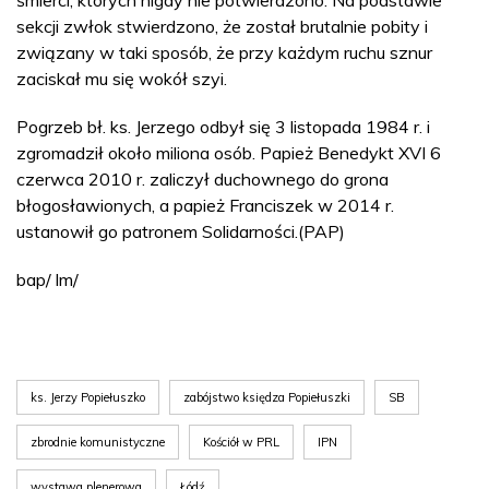
sekcji zwłok stwierdzono, że został brutalnie pobity i
związany w taki sposób, że przy każdym ruchu sznur
zaciskał mu się wokół szyi.
Pogrzeb bł. ks. Jerzego odbył się 3 listopada 1984 r. i
zgromadził około miliona osób. Papież Benedykt XVI 6
czerwca 2010 r. zaliczył duchownego do grona
błogosławionych, a papież Franciszek w 2014 r.
ustanowił go patronem Solidarności.(PAP)
bap/ lm/
ks. Jerzy Popiełuszko
zabójstwo księdza Popiełuszki
SB
zbrodnie komunistyczne
Kościół w PRL
IPN
wystawa plenerowa
Łódź