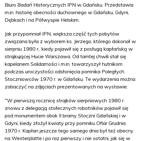
Biuro Badań Historycznych IPN w Gdańsku. Przedstawia
m.in. historię obecności duchownego w Gdańsku, Gdyni,
Dębkach i na Półwyspie Helskim.
Jak przypomniał IPN, większa część tych pobytów
związana była z wyborem ks. Jerzego, którego dokonał w
sierpniu 1980 r., kiedy pojawił się z posługą kapłańską w
strajkującej Hucie Warszawa. Od tamtej chwili stał się
kapelanem Solidarności i m.in. towarzyszył hutnikom
podczas uroczystości odsłonięcia pomnika Poległych
Stoczniowców 1970 r. w Gdańsku. Te wydarzenia można
zobaczyć na zdjęciach prezentowanych na wystawie.
"W pierwszą rocznicę strajków sierpniowych 1980 r.
znowu z delegacją stołecznych robotników pojawił się
pod monumentem obok II bramy Stoczni Gdańskiej i w
Gdyni, kiedy złożył kwiaty przy pomniku Ofiar Grudnia
1970 r. Kapłan jeszcze tego samego dnia był też obecny
na Westerplatte i po raz pierwszy i nie ostatni, jak się w