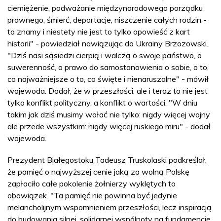
ciemiężenie, podważanie międzynarodowego porządku
prawnego, śmierć, deportacje, niszczenie całych rodzin -
to znamy i niestety nie jest to tylko opowieść z kart
historii" - powiedział nawiązując do Ukrainy Brzozowski.
"Dziś nasi sąsiedzi cierpią i walczą o swoje państwo, o
suwerenność, o prawo do samostanowienia o sobie, o to,
co najważniejsze o to, co święte i nienaruszalne" - mówił
wojewoda. Dodał, że w przeszłości, ale i teraz to nie jest
tylko konflikt polityczny, a konflikt o wartości. "W dniu
takim jak dziś musimy wołać nie tylko: nigdy więcej wojny
ale przede wszystkim: nigdy więcej ruskiego miru" - dodał
wojewoda.
Prezydent Białegostoku Tadeusz Truskolaski podkreślał,
że pamięć o najwyższej cenie jaką za wolną Polskę
zapłaciło całe pokolenie żołnierzy wyklętych to
obowiązek. "Ta pamięć nie powinna być jedynie
melancholijnym wspomnieniem przeszłości, lecz inspiracją
do budowania silnej, solidarnej wspólnoty na fundamencie