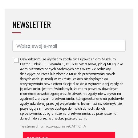
NEWSLETTER
Oświadczam, że wyrażam zgodę oraz upoważniam Muzeum
Historii Polski, ul. Gwardii 1, 01-538 Warszawa, (dalej MHP) jako
Administratora danych osobowych oraz wszelkie podmioty
działające na rzecz lub zlecenie MHP do przetwarzania moich
danych osob. (e-mail) w zakresie i celach niezbędnych do
otrzymywania newslettera dzieje.pl od dnia wyrażenia tej zgody do
jej odwołania. Jestem świadomy/a, że mam prawo w dowolnym
momencie odwołać zgodę oraz że odwołanie zgody nie wpływa na
zgodność z prawem przetwarzania, którego dokonano na podstawie
zgody udzielonej przed jej wycofaniem. Jestem też świadomy/a, że
przysługuje mi prawo dostępu do moich danych, do ich
sprostowania, do ograniczenia przetwarzania, do przenoszenia
danych, do sprzeciwu wobec przetwarzania.