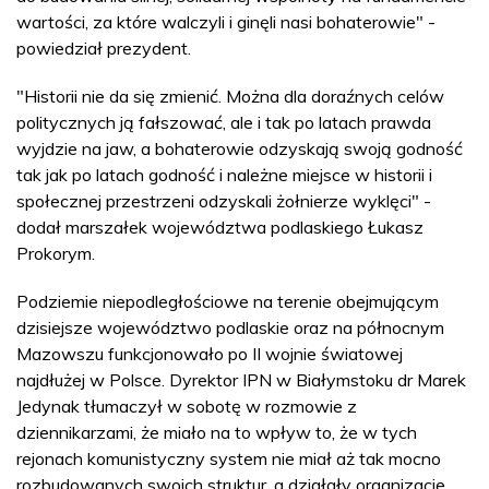
wartości, za które walczyli i ginęli nasi bohaterowie" -
powiedział prezydent.
"Historii nie da się zmienić. Można dla doraźnych celów
politycznych ją fałszować, ale i tak po latach prawda
wyjdzie na jaw, a bohaterowie odzyskają swoją godność
tak jak po latach godność i należne miejsce w historii i
społecznej przestrzeni odzyskali żołnierze wyklęci" -
dodał marszałek województwa podlaskiego Łukasz
Prokorym.
Podziemie niepodległościowe na terenie obejmującym
dzisiejsze województwo podlaskie oraz na północnym
Mazowszu funkcjonowało po II wojnie światowej
najdłużej w Polsce. Dyrektor IPN w Białymstoku dr Marek
Jedynak tłumaczył w sobotę w rozmowie z
dziennikarzami, że miało na to wpływ to, że w tych
rejonach komunistyczny system nie miał aż tak mocno
rozbudowanych swoich struktur, a działały organizacje,