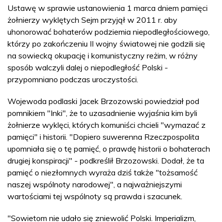
Ustawę w sprawie ustanowienia 1 marca dniem pamięci
żołnierzy wyklętych Sejm przyjął w 2011 r. aby
uhonorować bohaterów podziemia niepodległościowego,
którzy po zakończeniu II wojny światowej nie godzili się
na sowiecką okupację i komunistyczny reżim, w różny
sposób walczyli dalej o niepodległość Polski -
przypomniano podczas uroczystości.
Wojewoda podlaski Jacek Brzozowski powiedział pod
pomnikiem "Inki", że to uzasadnienie wyjaśnia kim byli
żołnierze wyklęci, których komuniści chcieli "wymazać z
pamięci" i historii. "Dopiero suwerenna Rzeczpospolita
upomniała się o tę pamięć, o prawdę historii o bohaterach
drugiej konspiracji" - podkreślił Brzozowski. Dodał, że ta
pamięć o niezłomnych wyraża dziś także "tożsamość
naszej wspólnoty narodowej", a najważniejszymi
wartościami tej wspólnoty są prawda i szacunek.
"Sowietom nie udało się zniewolić Polski. Imperializm,