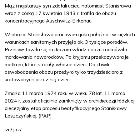
Mąż i najstarszy syn zdołali uciec, natomiast Stanisława
wraz z córką 17 kwietnia 1943 r. trafiła do obozu
koncentracyjnego Auschwitz-Birkenau.
W obozie Stanisława pracowała jako położna i w ciężkich
warunkach sanitarnych przyjęła ok. 3 tysiące porodów.
Przeciwstawiła się rozkazom władz obozu i odmówiła
mordowania noworodków. Po kryjomu przekazywała je
matkom, które straciły własne dzieci. Do chwili
oswobodzenia obozu przeżyło tylko trzydzieścioro z
uratowanych przez nią dzieci.
Zmarła 11 marca 1974 roku w wieku 78 lat. 11 marca
2024 r. został oficjalnie zamknięty w archidiecezji łódzkiej
diecezjalny etap procesu beatyfikacyjnego Stanisławy
Leszczyńskiej. (PAP)
iżu/ joz/