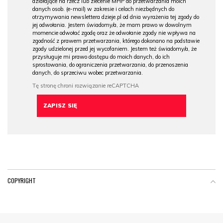
działające na rzecz lub zlecenie MHP do przetwarzania moich
danych osob. (e-mail) w zakresie i celach niezbędnych do
otrzymywania newslettera dzieje.pl od dnia wyrażenia tej zgody do
jej odwołania. Jestem świadomy/a, że mam prawo w dowolnym
momencie odwołać zgodę oraz że odwołanie zgody nie wpływa na
zgodność z prawem przetwarzania, którego dokonano na podstawie
zgody udzielonej przed jej wycofaniem. Jestem też świadomy/a, że
przysługuje mi prawo dostępu do moich danych, do ich
sprostowania, do ograniczenia przetwarzania, do przenoszenia
danych, do sprzeciwu wobec przetwarzania.
COPYRIGHT