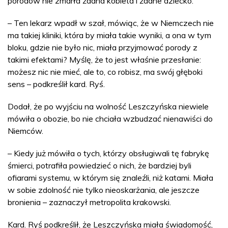
porodów nie zmarła żadna kobieta i żadne dziecko.
– Ten lekarz wpadł w szał, mówiąc, że w Niemczech nie
ma takiej kliniki, która by miała takie wyniki, a ona w tym
bloku, gdzie nie było nic, miała przyjmować porody z
takimi efektami? Myślę, że to jest właśnie przesłanie:
możesz nic nie mieć, ale to, co robisz, ma swój głęboki
sens – podkreślił kard. Ryś.
Dodał, że po wyjściu na wolność Leszczyńska niewiele
mówiła o obozie, bo nie chciała wzbudzać nienawiści do
Niemców.
– Kiedy już mówiła o tych, którzy obsługiwali tę fabrykę
śmierci, potrafiła powiedzieć o nich, że bardziej byli
ofiarami systemu, w którym się znaleźli, niż katami. Miała
w sobie zdolność nie tylko nieoskarżania, ale jeszcze
bronienia – zaznaczył metropolita krakowski.
Kard. Ryś podkreślił, że Leszczyńska miała świadomość,