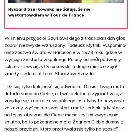
Ryszard Szurkowski: nie żałuję, że nie
wystartowałem w Tour de France
W imieniu przyjaciół Szurkowskiego z tras kolarskich głos
zabrał niezwykle wzruszony Tadeusz Mytnik. Wspominał
mistrzostwa świata w Barcelonie w 1973 roku, gdzie w
wyścigu ze startu wspólnego Polacy odnieśli podwójny
sukces - zwyciężył Szurkowski, a drugie miejsce zajął
zmarły siedem lat temu Stanisław Szozda.
"Dzisiaj tylko kolejność się odwróciła. Dzisiaj Twoja meta
dotarła sama do Ciebie, a Twój peleton przyjaciół wciąż
znajduje się +na kole+ wspólnego losu. Niby to oczywiste,
że każdy wyścig ma swój start i metę. Jednak, gdy stoisz
na tej ostatecznej dla Ciebie mecie, jest mi zwyczajnie
smutno, bo to pożegnalna meta. Żegnam Ciebie dumny z
naszej przyjaźni, która przetrwała nie tylko na szosie" -