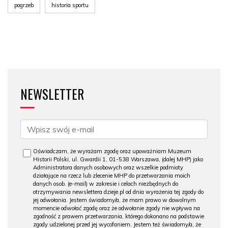
pogrzeb
historia sportu
NEWSLETTER
Oświadczam, że wyrażam zgodę oraz upoważniam Muzeum
Historii Polski, ul. Gwardii 1, 01-538 Warszawa, (dalej MHP) jako
Administratora danych osobowych oraz wszelkie podmioty
działające na rzecz lub zlecenie MHP do przetwarzania moich
danych osob. (e-mail) w zakresie i celach niezbędnych do
otrzymywania newslettera dzieje.pl od dnia wyrażenia tej zgody do
jej odwołania. Jestem świadomy/a, że mam prawo w dowolnym
momencie odwołać zgodę oraz że odwołanie zgody nie wpływa na
zgodność z prawem przetwarzania, którego dokonano na podstawie
zgody udzielonej przed jej wycofaniem. Jestem też świadomy/a, że