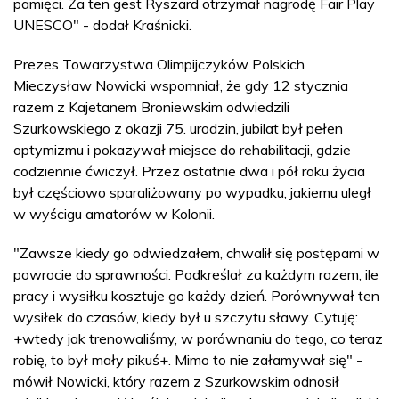
pamięci. Za ten gest Ryszard otrzymał nagrodę Fair Play
UNESCO" - dodał Kraśnicki.
Prezes Towarzystwa Olimpijczyków Polskich
Mieczysław Nowicki wspomniał, że gdy 12 stycznia
razem z Kajetanem Broniewskim odwiedzili
Szurkowskiego z okazji 75. urodzin, jubilat był pełen
optymizmu i pokazywał miejsce do rehabilitacji, gdzie
codziennie ćwiczył. Przez ostatnie dwa i pół roku życia
był częściowo sparaliżowany po wypadku, jakiemu uległ
w wyścigu amatorów w Kolonii.
"Zawsze kiedy go odwiedzałem, chwalił się postępami w
powrocie do sprawności. Podkreślał za każdym razem, ile
pracy i wysiłku kosztuje go każdy dzień. Porównywał ten
wysiłek do czasów, kiedy był u szczytu sławy. Cytuję:
+wtedy jak trenowaliśmy, w porównaniu do tego, co teraz
robię, to był mały pikuś+. Mimo to nie załamywał się" -
mówił Nowicki, który razem z Szurkowskim odnosił