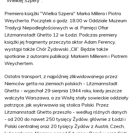
"Wielkiej Szpery".
Premiera książki "Wielka Szpera" Marka Millera i Piotra
Weycherta. Początek o godz. 18.00 w Oddziale Muzeum
Tradycji Niepodległościowych w al. Pamięci Ofiar
Litzmannstadt Ghetto 12 w Łodzi. Podczas premiery
książki jej fragmenty przeczyta aktor Adam Ferency,
wystąpi także Chór Żydowski „Clil”. Będzie także
spotkanie z autorami publikacji: Markiem Millerem i Piotrem
Weychertem.
Ostatni transport, z najpóźniej zlikwidowanego przez
Niemców getta na ziemiach polskich - Litzmannstadt
Ghetto - wyjechał 29 sierpnia 1944 roku, kiedy jeszcze
walczyła Warszawa, a za Wisłą stały sowieckie oddziały
patrzące, jak wykrwawia się stolica Polski. Przez
Litzmannstadt Ghetto przeszło - według różnych danych
- od 200 do nawet 250 tysięcy Żydów, głównie z Łodzi i
Polski centralnej oraz 20 tysięcy Żydów z Austrii, Czech,