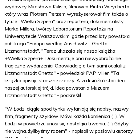
wydawcy Mirosława Kulisia, filmowca Piotra Weycherta,
który wraz Piotrem Perzem wyreżyserował film także o
tytule "Wielka Szpera" oraz reportera, dokumentalisty
Marka Millera, twórcy Laboratorium Reportażu na
Uniwersytecie Warszawskim, gdzie przed laty powstała
publikacja "Europa według Auschwitz - Ghetto
Litzmannstadt". "Teraz ukazała się nasza książka
+Wielka Szpera+. Dokumentuje ona niewyobrażalnie
tragiczne wydarzenia. Opowiadają o tym sami ocalali z
Litzmannstadt Ghetto" - powiedział PAP Miller. "Ta
książka opisuje straszne rzeczy. A za książką stoi idea
naszej autorskiej trójki. Idea powstania Muzuem
Litzmannstadt Ghetto" - podkreślił.
"W Łodzi ciągle spod tynku wyłaniają się napisy, nazwy
firm, fragmenty szyldów. Mówi każda kamienica (...). W
Łodzi w powietrzu unosi się nostalgia trwania. (...) Gdyby
nie wojna, żylibyśmy razem" - napisali w posłowiu autorzy