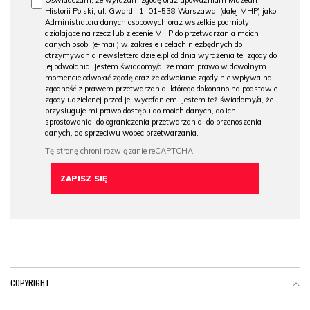
Historii Polski, ul. Gwardii 1, 01-538 Warszawa, (dalej MHP) jako
Administratora danych osobowych oraz wszelkie podmioty
działające na rzecz lub zlecenie MHP do przetwarzania moich
danych osob. (e-mail) w zakresie i celach niezbędnych do
otrzymywania newslettera dzieje.pl od dnia wyrażenia tej zgody do
jej odwołania. Jestem świadomy/a, że mam prawo w dowolnym
momencie odwołać zgodę oraz że odwołanie zgody nie wpływa na
zgodność z prawem przetwarzania, którego dokonano na podstawie
zgody udzielonej przed jej wycofaniem. Jestem też świadomy/a, że
przysługuje mi prawo dostępu do moich danych, do ich
sprostowania, do ograniczenia przetwarzania, do przenoszenia
danych, do sprzeciwu wobec przetwarzania.
COPYRIGHT