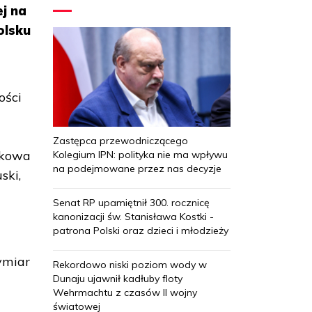
j na
olsku
ości
Zastępca przewodniczącego
dkowa
Kolegium IPN: polityka nie ma wpływu
na podejmowane przez nas decyzje
ski,
Senat RP upamiętnił 300. rocznicę
kanonizacji św. Stanisława Kostki -
patrona Polski oraz dzieci i młodzieży
ymiar
Rekordowo niski poziom wody w
Dunaju ujawnił kadłuby floty
Wehrmachtu z czasów II wojny
światowej