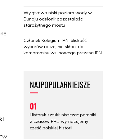
Wyjątkowo niski poziom wody w
Dunaju odsłonił pozostałości
starożytnego mostu
tne
Członek Kolegium IPN: bliskość
wyborów raczej nie skłoni do
kompromisu ws. nowego prezesa IPN
m
NAJPOPULARNIEJSZE
01
Historyk sztuki: niszcząc pomniki
ki
z czasów PRL, wymazujemy
część polskiej historii
 "w