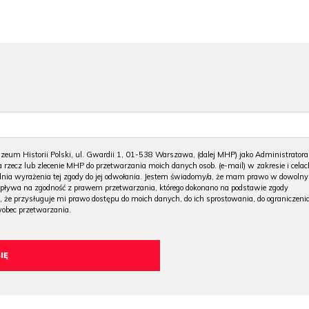
m Historii Polski, ul. Gwardii 1, 01-538 Warszawa, (dalej MHP) jako Administratora
 rzecz lub zlecenie MHP do przetwarzania moich danych osob. (e-mail) w zakresie i celac
 dnia wyrażenia tej zgody do jej odwołania. Jestem świadomy/a, że mam prawo w dowoln
wpływa na zgodność z prawem przetwarzania, którego dokonano na podstawie zgody
, że przysługuje mi prawo dostępu do moich danych, do ich sprostowania, do ograniczeni
wobec przetwarzania.