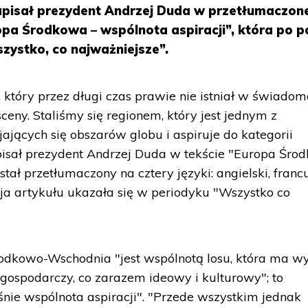
napisał prezydent Andrzej Duda w przetłumaczone
uropa Środkowa – wspólnota aspiracji”, która po p
zystko, co najważniejsze”.
 który przez długi czas prawie nie istniał w świadom
eny. Staliśmy się regionem, który jest jednym z
ających się obszarów globu i aspiruje do kategorii
pisał prezydent Andrzej Duda w tekście "Europa Śro
stał przetłumaczony na cztery języki: angielski, francu
sja artykułu ukazała się w periodyku "Wszystko co
dkowo-Wschodnia "jest wspólnotą losu, która ma w
 i gospodarczy, co zarazem ideowy i kulturowy"; to
śnie wspólnota aspiracji". "Przede wszystkim jednak