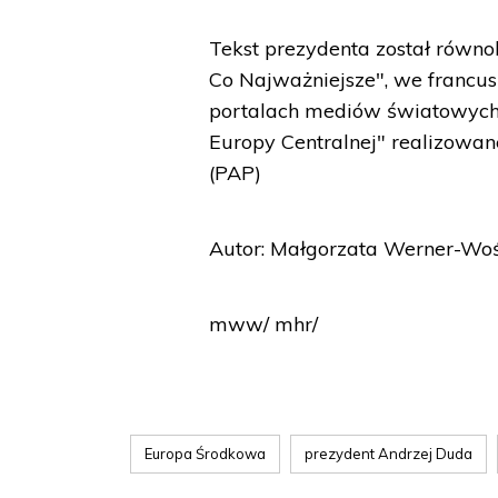
Tekst prezydenta został równ
Co Najważniejsze", we francusk
portalach mediów światowych
Europy Centralnej" realizowa
(PAP)
Autor: Małgorzata Werner-Wo
mww/ mhr/
Europa Środkowa
prezydent Andrzej Duda