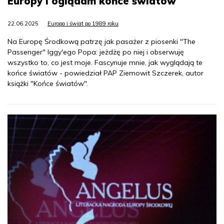
Europy i oglądam końce światów
22.06.2025
Europa i świat po 1989 roku
Na Europę Środkową patrzę jak pasażer z piosenki "The
Passenger" Iggy'ego Popa: jeżdżę po niej i obserwuję
wszystko to, co jest moje. Fascynuje mnie, jak wyglądają te
końce światów - powiedział PAP Ziemowit Szczerek, autor
książki "Końce światów".