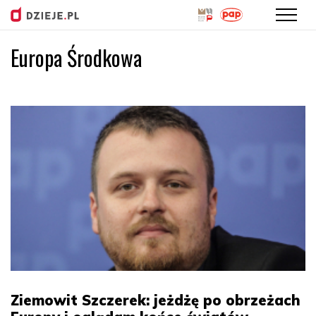
Europa Środkowa
Przejdź
do
treści
Ziemowit Szczerek: jeżdżę po obrzeżach