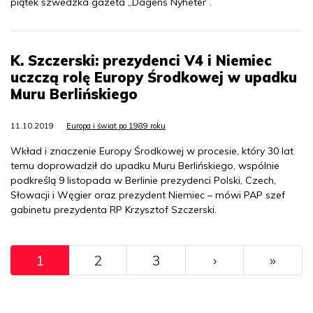
piątek szwedzka gazeta „Dagens Nyheter”.
K. Szczerski: prezydenci V4 i Niemiec
uczczą rolę Europy Środkowej w upadku
Muru Berlińskiego
11.10.2019
Europa i świat po 1989 roku
Wkład i znaczenie Europy Środkowej w procesie, który 30 lat
temu doprowadził do upadku Muru Berlińskiego, wspólnie
podkreślą 9 listopada w Berlinie prezydenci Polski, Czech,
Słowacji i Węgier oraz prezydent Niemiec – mówi PAP szef
gabinetu prezydenta RP Krzysztof Szczerski.
Pagination
››
Ostat
1
2
3
›
»