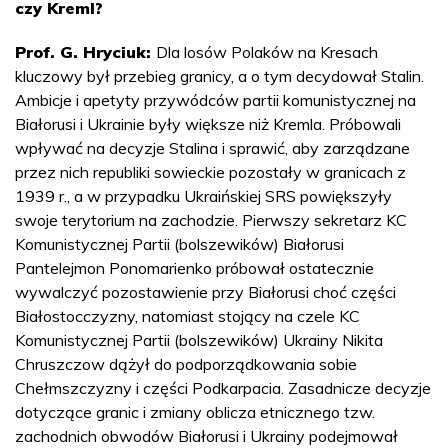
czy Kreml?
Prof. G. Hryciuk:
Dla losów Polaków na Kresach
kluczowy był przebieg granicy, a o tym decydował Stalin.
Ambicje i apetyty przywódców partii komunistycznej na
Białorusi i Ukrainie były większe niż Kremla. Próbowali
wpływać na decyzje Stalina i sprawić, aby zarządzane
przez nich republiki sowieckie pozostały w granicach z
1939 r., a w przypadku Ukraińskiej SRS powiększyły
swoje terytorium na zachodzie. Pierwszy sekretarz KC
Komunistycznej Partii (bolszewików) Białorusi
Pantelejmon Ponomarienko próbował ostatecznie
wywalczyć pozostawienie przy Białorusi choć części
Białostocczyzny, natomiast stojący na czele KC
Komunistycznej Partii (bolszewików) Ukrainy Nikita
Chruszczow dążył do podporządkowania sobie
Chełmszczyzny i części Podkarpacia. Zasadnicze decyzje
dotyczące granic i zmiany oblicza etnicznego tzw.
zachodnich obwodów Białorusi i Ukrainy podejmował