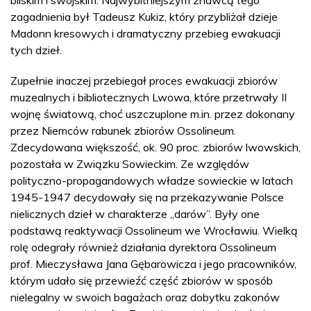
zagadnienia był Tadeusz Kukiz, który przybliżał dzieje
Madonn kresowych i dramatyczny przebieg ewakuacji
tych dzieł.
Zupełnie inaczej przebiegał proces ewakuacji zbiorów
muzealnych i bibliotecznych Lwowa, które przetrwały II
wojnę światową, choć uszczuplone m.in. przez dokonany
przez Niemców rabunek zbiorów Ossolineum.
Zdecydowana większość, ok. 90 proc. zbiorów lwowskich,
pozostała w Związku Sowieckim. Ze względów
polityczno-propagandowych władze sowieckie w latach
1945-1947 decydowały się na przekazywanie Polsce
nielicznych dzieł w charakterze „darów”. Były one
podstawą reaktywacji Ossolineum we Wrocławiu. Wielką
rolę odegrały również działania dyrektora Ossolineum
prof. Mieczysława Jana Gębarowicza i jego pracowników,
którym udało się przewieźć część zbiorów w sposób
nielegalny w swoich bagażach oraz dobytku zakonów