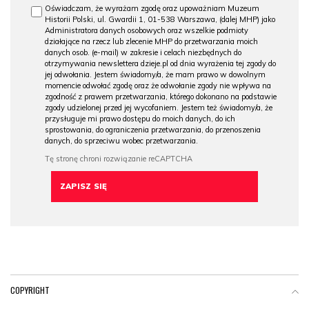
Oświadczam, że wyrażam zgodę oraz upoważniam Muzeum
Historii Polski, ul. Gwardii 1, 01-538 Warszawa, (dalej MHP) jako
Administratora danych osobowych oraz wszelkie podmioty
działające na rzecz lub zlecenie MHP do przetwarzania moich
danych osob. (e-mail) w zakresie i celach niezbędnych do
otrzymywania newslettera dzieje.pl od dnia wyrażenia tej zgody do
jej odwołania. Jestem świadomy/a, że mam prawo w dowolnym
momencie odwołać zgodę oraz że odwołanie zgody nie wpływa na
zgodność z prawem przetwarzania, którego dokonano na podstawie
zgody udzielonej przed jej wycofaniem. Jestem też świadomy/a, że
przysługuje mi prawo dostępu do moich danych, do ich
sprostowania, do ograniczenia przetwarzania, do przenoszenia
danych, do sprzeciwu wobec przetwarzania.
COPYRIGHT