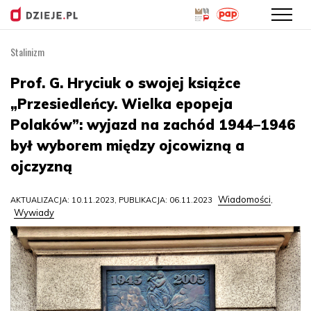
Stalinizm
Przejdź
do
Prof. G. Hryciuk o swojej książce
treści
„Przesiedleńcy. Wielka epopeja
Polaków”: wyjazd na zachód 1944–1946
był wyborem między ojcowizną a
ojczyzną
Wiadomości
AKTUALIZACJA: 10.11.2023, PUBLIKACJA: 06.11.2023
,
Wywiady