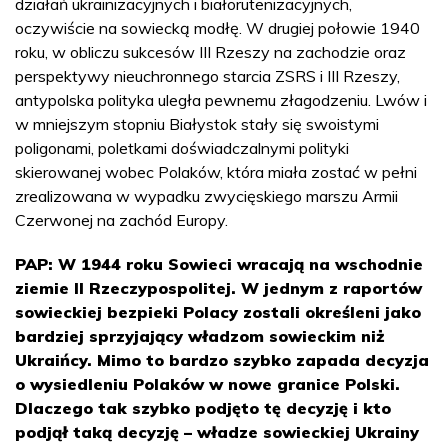
działań ukrainizacyjnych i białorutenizacyjnych,
oczywiście na sowiecką modłę. W drugiej połowie 1940
roku, w obliczu sukcesów III Rzeszy na zachodzie oraz
perspektywy nieuchronnego starcia ZSRS i III Rzeszy,
antypolska polityka uległa pewnemu złagodzeniu. Lwów i
w mniejszym stopniu Białystok stały się swoistymi
poligonami, poletkami doświadczalnymi polityki
skierowanej wobec Polaków, która miała zostać w pełni
zrealizowana w wypadku zwycięskiego marszu Armii
Czerwonej na zachód Europy.
PAP: W 1944 roku Sowieci wracają na wschodnie
ziemie II Rzeczypospolitej. W jednym z raportów
sowieckiej bezpieki Polacy zostali określeni jako
bardziej sprzyjający władzom sowieckim niż
Ukraińcy. Mimo to bardzo szybko zapada decyzja
o wysiedleniu Polaków w nowe granice Polski.
Dlaczego tak szybko podjęto tę decyzję i kto
podjął taką decyzję – władze sowieckiej Ukrainy