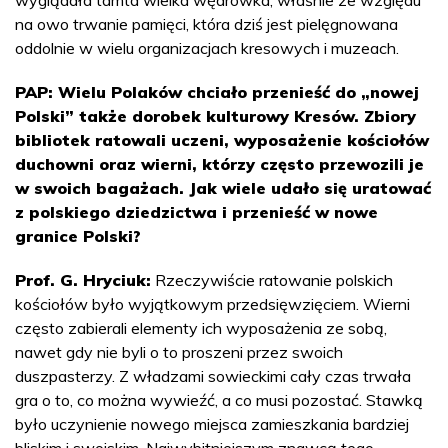
na owo trwanie pamięci, która dziś jest pielęgnowana
oddolnie w wielu organizacjach kresowych i muzeach.
PAP: Wielu Polaków chciało przenieść do „nowej
Polski” także dorobek kulturowy Kresów. Zbiory
bibliotek ratowali uczeni, wyposażenie kościołów
duchowni oraz wierni, którzy często przewozili je
w swoich bagażach. Jak wiele udało się uratować
z polskiego dziedzictwa i przenieść w nowe
granice Polski?
Prof. G. Hryciuk:
Rzeczywiście ratowanie polskich
kościołów było wyjątkowym przedsięwzięciem. Wierni
często zabierali elementy ich wyposażenia ze sobą,
nawet gdy nie byli o to proszeni przez swoich
duszpasterzy. Z władzami sowieckimi cały czas trwała
gra o to, co można wywieźć, a co musi pozostać. Stawką
było uczynienie nowego miejsca zamieszkania bardziej
bliskim i swojskim. Najwybitniejszym znawcą tego