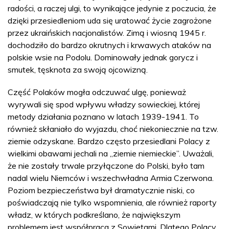
radości, a raczej ulgi, to wynikające jedynie z poczucia, że
dzięki przesiedleniom uda się uratować życie zagrożone
przez ukraińskich nacjonalistów. Zimą i wiosną 1945 r.
dochodziło do bardzo okrutnych i krwawych ataków na
polskie wsie na Podolu. Dominowały jednak gorycz i
smutek, tęsknota za swoją ojcowizną.
Część Polaków mogła odczuwać ulgę, ponieważ
wyrywali się spod wpływu władzy sowieckiej, której
metody działania poznano w latach 1939-1941. To
również skłaniało do wyjazdu, choć niekoniecznie na tzw.
ziemie odzyskane. Bardzo często przesiedlani Polacy z
wielkimi obawami jechali na „ziemie niemieckie”. Uważali,
że nie zostały trwale przyłączone do Polski, było tam
nadal wielu Niemców i wszechwładna Armia Czerwona.
Poziom bezpieczeństwa był dramatycznie niski, co
poświadczają nie tylko wspomnienia, ale również raporty
władz, w których podkreślano, że największym
problemem jest współpraca z Sowietami. Dlatego Polacy