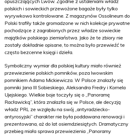
opuszczających Lwów. Zgodnie z ustaleniami władz
polskich i sowieckich przewożone bagaże były tylko
wyrywkowo kontrolowane. Z magazynów Ossolineum do
Polski trafiły także gromadzone w nich kolekcje prywatne
pochodzące z zagrabionych przez władze sowieckie
majątków polskiego ziemiaństwa. Jako że te zbiory nie
zostały dokładnie opisane, to można było przewieźć te
często bezcenne księgi i dzieła.
Symboliczny wymiar dla polskiej kultury miało również
przewiezienie polskich pomników, poza lwowskim
pomnikiem Adama Mickiewicza. W Polsce znalazły się
pomniki Jana III Sobieskiego, Aleksandra Fredry i Kornela
Ujejskiego. Wielkie boje toczyły się o „Panoramę
Racławicką”, która znalazła się w Polsce, ale decyzją
władz PRL ze względu na swój „antyradziecko-
antyrosyjski” charakter nie była poddawana renowacji i
prezentowana, aż do lat osiemdziesiątych. Dramatyczny
przebieg miała sprawa przewiezienia „Panoramy