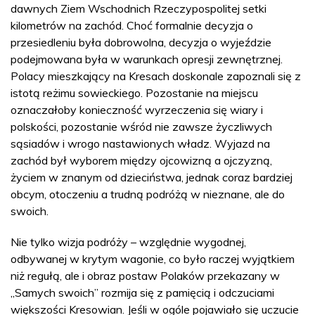
dawnych Ziem Wschodnich Rzeczypospolitej setki
kilometrów na zachód. Choć formalnie decyzja o
przesiedleniu była dobrowolna, decyzja o wyjeździe
podejmowana była w warunkach opresji zewnętrznej.
Polacy mieszkający na Kresach doskonale zapoznali się z
istotą reżimu sowieckiego. Pozostanie na miejscu
oznaczałoby konieczność wyrzeczenia się wiary i
polskości, pozostanie wśród nie zawsze życzliwych
sąsiadów i wrogo nastawionych władz. Wyjazd na
zachód był wyborem między ojcowizną a ojczyzną,
życiem w znanym od dzieciństwa, jednak coraz bardziej
obcym, otoczeniu a trudną podróżą w nieznane, ale do
swoich.
Nie tylko wizja podróży – względnie wygodnej,
odbywanej w krytym wagonie, co było raczej wyjątkiem
niż regułą, ale i obraz postaw Polaków przekazany w
„Samych swoich” rozmija się z pamięcią i odczuciami
większości Kresowian. Jeśli w ogóle pojawiało się uczucie