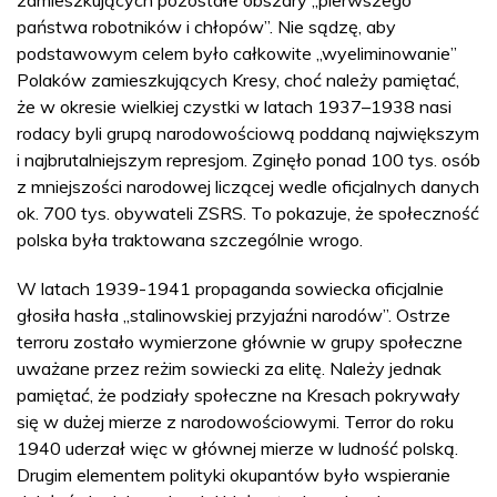
państwa robotników i chłopów”. Nie sądzę, aby
podstawowym celem było całkowite „wyeliminowanie”
Polaków zamieszkujących Kresy, choć należy pamiętać,
że w okresie wielkiej czystki w latach 1937–1938 nasi
rodacy byli grupą narodowościową poddaną największym
i najbrutalniejszym represjom. Zginęło ponad 100 tys. osób
z mniejszości narodowej liczącej wedle oficjalnych danych
ok. 700 tys. obywateli ZSRS. To pokazuje, że społeczność
polska była traktowana szczególnie wrogo.
W latach 1939-1941 propaganda sowiecka oficjalnie
głosiła hasła „stalinowskiej przyjaźni narodów”. Ostrze
terroru zostało wymierzone głównie w grupy społeczne
uważane przez reżim sowiecki za elitę. Należy jednak
pamiętać, że podziały społeczne na Kresach pokrywały
się w dużej mierze z narodowościowymi. Terror do roku
1940 uderzał więc w głównej mierze w ludność polską.
Drugim elementem polityki okupantów było wspieranie