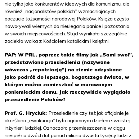
nie tylko jako konkurentów ideowych dla komunizmu, ale
również „nacjonalistów polskich” wzmacniających
poczucie tożsamości narodowej Polaków. Księża często
nawoływali wiernych do nieulegania panice i pozostania
w swoich miejscowościach. Stąd wynikała szczególnie
zaciekła walka z Kościołem katolickim i księżmi.
PAP: W PRL, poprzez takie filmy jak „Sami swoi”,
przedstawiono przesiedlenia (nazywane
wówczas „repatriacją”) na ziemie odzyskane
jako podróż do lepszego, bogatszego świata, w
którym można zamieszkać w murowanym
poniemieckim domu. Jak rzeczywiście wyglądało
przesiedlenie Polaków?
Prof. G. Hryciuk:
Przesiedlenie czy też jak oficjalnie je
określano „ewakuacja” było ogromnym dziełem swoistej
inżynierii ludzkiej. Oznaczało przemieszczenie w ciągu
niespełna dwóch lat ponad miliona dwustu tysięcy ludzi z