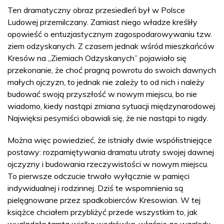
Ten dramatyczny obraz przesiedleń był w Polsce
Ludowej przemilczany. Zamiast niego władze kreśliły
opowieść o entuzjastycznym zagospodarowywaniu tzw.
ziem odzyskanych. Z czasem jednak wśród mieszkańców
Kresów na „Ziemiach Odzyskanych” pojawiało się
przekonanie, że choć pragną powrotu do swoich dawnych
małych ojczyzn, to jednak nie zależy to od nich i należy
budować swoją przyszłość w nowym miejscu, bo nie
wiadomo, kiedy nastąpi zmiana sytuacji międzynarodowej.
Najwięksi pesymiści obawiali się, że nie nastąpi to nigdy.
Można więc powiedzieć, że istniały dwie współistniejące
postawy: rozpamiętywania dramatu utraty swojej dawnej
ojczyzny i budowania rzeczywistości w nowym miejscu.
To pierwsze odczucie trwało wyłącznie w pamięci
indywidualnej i rodzinnej. Dziś te wspomnienia są
pielęgnowane przez spadkobierców Kresowian. W tej
książce chciałem przybliżyć przede wszystkim to, jak
wyglądała tamta wielka wędrówka, właśnie ze względu