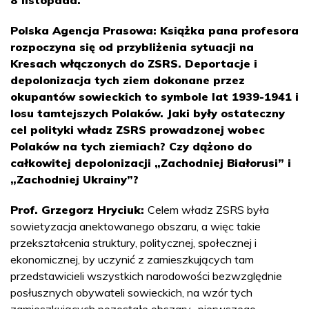
Polska Agencja Prasowa: Książka pana profesora
rozpoczyna się od przybliżenia sytuacji na
Kresach włączonych do ZSRS. Deportacje i
depolonizacja tych ziem dokonane przez
okupantów sowieckich to symbole lat 1939-1941 i
losu tamtejszych Polaków. Jaki były ostateczny
cel polityki władz ZSRS prowadzonej wobec
Polaków na tych ziemiach? Czy dążono do
całkowitej depolonizacji „Zachodniej Białorusi” i
„Zachodniej Ukrainy”?
Prof. Grzegorz Hryciuk:
Celem władz ZSRS była
sowietyzacja anektowanego obszaru, a więc takie
przekształcenia struktury, politycznej, społecznej i
ekonomicznej, by uczynić z zamieszkujących tam
przedstawicieli wszystkich narodowości bezwzględnie
posłusznych obywateli sowieckich, na wzór tych
zamieszkujących pozostałe obszary „pierwszego