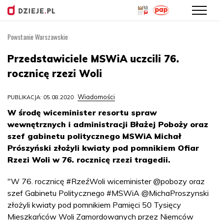
Powstanie Warszawskie
Przejdź
do
Przedstawiciele MSWiA uczcili 76.
treści
rocznicę rzezi Woli
Wiadomości
PUBLIKACJA: 05.08.2020
W środę wiceminister resortu spraw
wewnętrznych i administracji Błażej Poboży oraz
szef gabinetu politycznego MSWiA Michał
Prószyński złożyli kwiaty pod pomnikiem Ofiar
Rzezi Woli w 76. rocznicę rzezi tragedii.
"W 76. rocznicę #RzeźWoli wiceminister @pobozy oraz
szef Gabinetu Politycznego #MSWiA @MichaProszynski
złożyli kwiaty pod pomnikiem Pamięci 50 Tysięcy
Mieszkańców Woli Zamordowanych przez Niemców