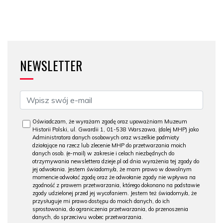
NEWSLETTER
Oświadczam, że wyrażam zgodę oraz upoważniam Muzeum
Historii Polski, ul. Gwardii 1, 01-538 Warszawa, (dalej MHP) jako
Administratora danych osobowych oraz wszelkie podmioty
działające na rzecz lub zlecenie MHP do przetwarzania moich
danych osob. (e-mail) w zakresie i celach niezbędnych do
otrzymywania newslettera dzieje.pl od dnia wyrażenia tej zgody do
jej odwołania. Jestem świadomy/a, że mam prawo w dowolnym
momencie odwołać zgodę oraz że odwołanie zgody nie wpływa na
zgodność z prawem przetwarzania, którego dokonano na podstawie
zgody udzielonej przed jej wycofaniem. Jestem też świadomy/a, że
przysługuje mi prawo dostępu do moich danych, do ich
sprostowania, do ograniczenia przetwarzania, do przenoszenia
danych, do sprzeciwu wobec przetwarzania.