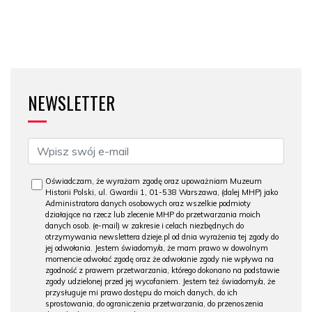
NEWSLETTER
Oświadczam, że wyrażam zgodę oraz upoważniam Muzeum
Historii Polski, ul. Gwardii 1, 01-538 Warszawa, (dalej MHP) jako
Administratora danych osobowych oraz wszelkie podmioty
działające na rzecz lub zlecenie MHP do przetwarzania moich
danych osob. (e-mail) w zakresie i celach niezbędnych do
otrzymywania newslettera dzieje.pl od dnia wyrażenia tej zgody do
jej odwołania. Jestem świadomy/a, że mam prawo w dowolnym
momencie odwołać zgodę oraz że odwołanie zgody nie wpływa na
zgodność z prawem przetwarzania, którego dokonano na podstawie
zgody udzielonej przed jej wycofaniem. Jestem też świadomy/a, że
przysługuje mi prawo dostępu do moich danych, do ich
sprostowania, do ograniczenia przetwarzania, do przenoszenia