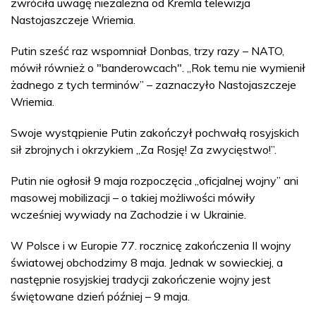
zwróciła uwagę niezależna od Kremla telewizja
Nastojaszczeje Wriemia.
Putin sześć raz wspomniał Donbas, trzy razy – NATO,
mówił również o "banderowcach". „Rok temu nie wymienił
żadnego z tych terminów” – zaznaczyło Nastojaszczeje
Wriemia.
Swoje wystąpienie Putin zakończył pochwałą rosyjskich
sił zbrojnych i okrzykiem „Za Rosję! Za zwycięstwo!”.
Putin nie ogłosił 9 maja rozpoczęcia „oficjalnej wojny” ani
masowej mobilizacji – o takiej możliwości mówiły
wcześniej wywiady na Zachodzie i w Ukrainie.
W Polsce i w Europie 77. rocznicę zakończenia II wojny
światowej obchodzimy 8 maja. Jednak w sowieckiej, a
następnie rosyjskiej tradycji zakończenie wojny jest
świętowane dzień później – 9 maja.