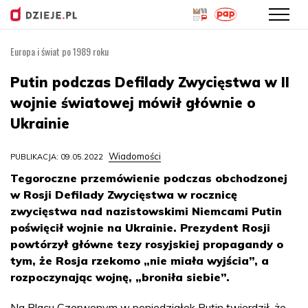
Europa i świat po 1989 roku
Przejdź
do
Putin podczas Defilady Zwycięstwa w II
treści
wojnie światowej mówił głównie o
Ukrainie
Wiadomości
PUBLIKACJA: 09.05.2022
Tegoroczne przemówienie podczas obchodzonej
w Rosji Defilady Zwycięstwa w rocznicę
zwycięstwa nad nazistowskimi Niemcami Putin
poświęcił wojnie na Ukrainie. Prezydent Rosji
powtórzył główne tezy rosyjskiej propagandy o
tym, że Rosja rzekomo „nie miała wyjścia”, a
rozpoczynając wojnę, „broniła siebie”.
Na Placu Czerwonym w poniedziałek Putin twierdził, że