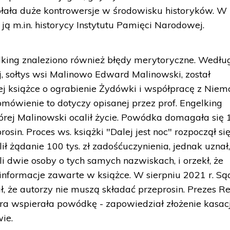
ołała duże kontrowersje w środowisku historyków. W
ją m.in. historycy Instytutu Pamięci Narodowej.
king znaleziono również błędy merytoryczne. Wedłu
yj, sołtys wsi Malinowo Edward Malinowski, został
j książce o ograbienie Żydówki i współpracę z Nie
omówienie to dotyczy opisanej przez prof. Engelking
 której Malinowski ocalił życie. Powódka domagała się
rosin. Proces ws. książki "Dalej jest noc" rozpoczął si
ił żądanie 100 tys. zł zadośćuczynienia, jednak uznał,
li dwie osoby o tych samych nazwiskach, i orzekł, że
nformacje zawarte w książce. W sierpniu 2021 r. Są
 że autorzy nie muszą składać przeprosin. Prezes R
óra wspierała powódkę - zapowiedział złożenie kasacj
ie.