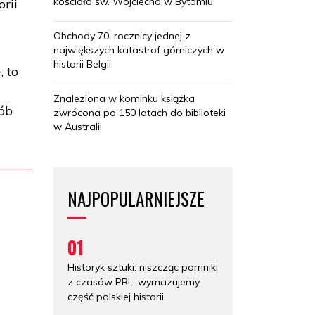
kościoła św. Wojciecha w Bytomiu
rii
Obchody 70. rocznicy jednej z
największych katastrof górniczych w
historii Belgii
, to
Znaleziona w kominku książka
sób
zwrócona po 150 latach do biblioteki
w Australii
NAJPOPULARNIEJSZE
01
Historyk sztuki: niszcząc pomniki
z czasów PRL, wymazujemy
część polskiej historii