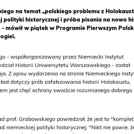
kiego na temat „polskiego problemu z Holokaus
j polityki historycznej i próba pisania na nowo hi
- mówił w piątek w Programie Pierwszym Polsk
ogiel.
go - współorganizowany przez Niemiecki Instytut
ział Historii Uniwersytetu Warszawskiego - został
. Z opisu wydarzenia na stronie Niemieckiego Insty
ład dotyczy prób zafałszowania historii Holokaustu,
m jest chęć ochrony swoiście rozumianego dobrego
d prof. Grabowskiego powiedział, że jest to "komple
d niemieckiej polityki historycznej. "Nikt nie powie, ż