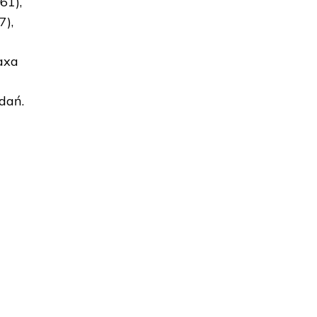
61),
7),
axa
dań.