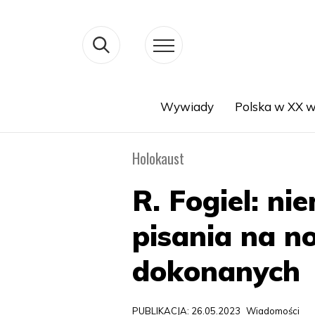
Wywiady
Polska w XX w
Search
Holokaust
R. Fogiel: ni
pisania na n
dokonanych
PUBLIKACJA: 26.05.2023
Wiadomości