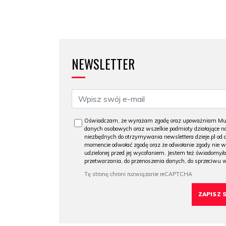
NEWSLETTER
Oświadczam, że wyrażam zgodę oraz upoważniam Muzeu
danych osobowych oraz wszelkie podmioty działające na
niezbędnych do otrzymywania newslettera dzieje.pl od
momencie odwołać zgodę oraz że odwołanie zgody nie 
udzielonej przed jej wycofaniem. Jestem też świadomy/a
przetwarzania, do przenoszenia danych, do sprzeciwu 