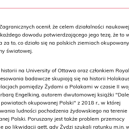
agranicznych ocenił, że celem działalności naukowej
 każdego dowodu potwierdzającego jego tezę, że to 
na za to, co działo się na polskich ziemiach okupowan
ny światowej.
historii na University of Ottawa oraz członkiem Roya
eresowania badawcze skupiają się na historii Holokau
elacjach pomiędzy Żydami a Polakami w czasie II wo
Barbarą Engelking, autorem dwutomowej książki "Dalej
owiatach okupowanej Polski" z 2018 r., w której
rwania ludności pochodzenia żydowskiego na terenie 
j Polski. Poruszany jest także problem przemocy
po likwidacji gett, gdy Żydzi szukali ratunku m.in. 