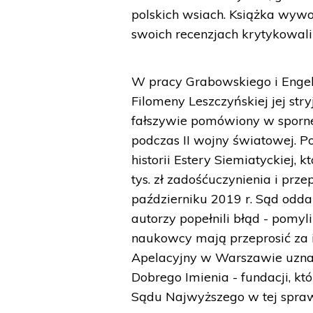
polskich wsiach. Książka wyw
swoich recenzjach krytykowali 
W pracy Grabowskiego i Engel
Filomeny Leszczyńskiej jej str
fałszywie pomówiony w sporne
podczas II wojny światowej. P
historii Estery Siemiatyckiej,
tys. zł zadośćuczynienia i przep
październiku 2019 r. Sąd oddal
autorzy popełnili błąd - pomyli
naukowcy mają przeprosić za i
Apelacyjny w Warszawie uznał,
Dobrego Imienia - fundacji, kt
Sądu Najwyższego w tej spraw