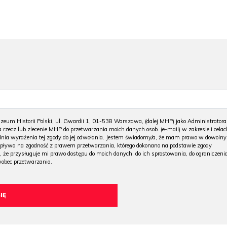
m Historii Polski, ul. Gwardii 1, 01-538 Warszawa, (dalej MHP) jako Administratora
 rzecz lub zlecenie MHP do przetwarzania moich danych osob. (e-mail) w zakresie i celac
 dnia wyrażenia tej zgody do jej odwołania. Jestem świadomy/a, że mam prawo w dowoln
wpływa na zgodność z prawem przetwarzania, którego dokonano na podstawie zgody
, że przysługuje mi prawo dostępu do moich danych, do ich sprostowania, do ograniczeni
wobec przetwarzania.