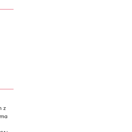
m z
oma