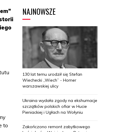
NAJNOWSZE
tem”
storii
iego
tutu
130 lat temu urodził się Stefan
Wiechecki „Wiech” - Homer
warszawskiej ulicy
Ukraina wydała zgody na ekshumacje
szczątków polskich ofiar w Hucie
Pieniackiej i Ugłach na Wołyniu
tny
e to
Zakończono remont zabytkowego