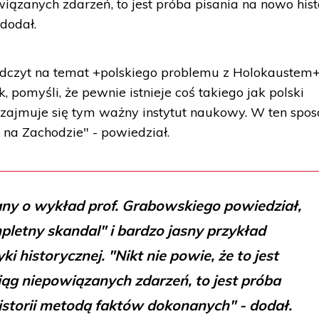
wiązanych zdarzeń, to jest próba pisania na nowo histo
dodał.
i odczyt na temat +polskiego problemu z Holokaustem+
, pomyśli, że pewnie istnieje coś takiego jak polski
 zajmuje się tym ważny instytut naukowy. W ten spo
 na Zachodzie" - powiedział.
any o wykład prof. Grabowskiego powiedział,
mpletny skandal" i bardzo jasny przykład
yki historycznej. "Nikt nie powie, że to jest
iąg niepowiązanych zdarzeń, to jest próba
istorii metodą faktów dokonanych" - dodał.