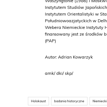
Waszyngtonie (1986) i Moskwie 
Instytutem Studiów Japońskich 
Instytutem Orientalistyki w 
Południowoazjatyckich w Delhi
Webera Niemieckie Instytuty H
finansowany jest ze środków b
(PAP)
Autor: Adrian Kowarzyk
amk/ dki/ skp/
Holokaust
badania historyczne
Niemiecki