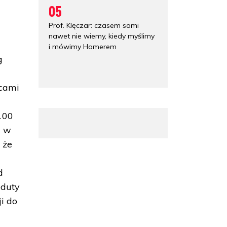
05
Prof. Klęczar: czasem sami
nawet nie wiemy, kiedy myślimy
i mówimy Homerem
g
mcami
 100
ę w
 że
d
eduty
i do