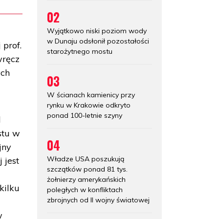
02
Wyjątkowo niski poziom wody
w Dunaju odsłonił pozostałości
 prof.
starożytnego mostu
wręcz
ych
03
W ścianach kamienicy przy
rynku w Krakowie odkryto
ponad 100-letnie szyny
l
stu w
04
jny
Władze USA poszukują
 jest
szczątków ponad 81 tys.
żołnierzy amerykańskich
kilku
poległych w konfliktach
zbrojnych od II wojny światowej
w