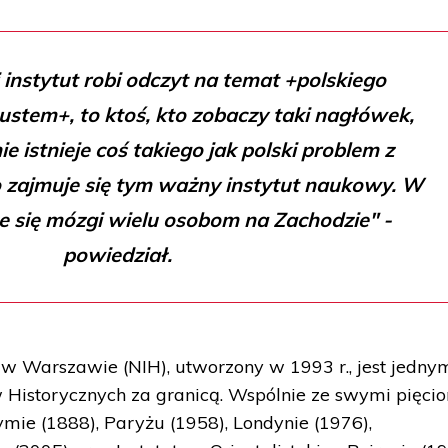
i instytut robi odczyt na temat +polskiego
stem+, to ktoś, kto zobaczy taki nagłówek,
e istnieje coś takiego jak polski problem z
 zajmuje się tym ważny instytut naukowy. W
e się mózgi wielu osobom na Zachodzie" -
powiedział.
y w Warszawie (NIH), utworzony w 1993 r., jest jedny
w Historycznych za granicą. Wspólnie ze swymi pięci
mie (1888), Paryżu (1958), Londynie (1976),