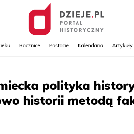
ieku
Rocznice
Postacie
Kalendaria
Artykuły
Przejdź
do
treści
emiecka polityka histo
owo historii metodą f