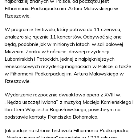
najbardziej znanych w Polsce, od początku jest
Filharmonia Podkarpacka im. Artura Malawskiego w
Rzeszowie.
W programie festiwalu, który potrwa do 11 czerwca,
znalazło się łącznie 11 koncertów. Odbywać się one
będą, podobnie jak w minionych latach, w sali balowej
Muzeum-Zamku w Łańcucie, dawnej rezydencji
Lubomirskich i Potockich, jednej z najpiękniejszych
renesansowych rezydencji magnackich w Polsce, a także
w Filharmonii Podkarpackiej im. Artura Malawskiego w
Rzeszowie.
Wydarzenie rozpocznie dwuaktowa opera z XVIII w.
„Nędza uszczęśliwiona”, z muzyką Macieja Kamieńskiego i
librettem Wojciecha Bogusławskiego, powstałym na
podstawie kantaty Franciszka Bohomolca.
Jak podaje na stronie festiwalu Filharmonia Podkarpacka,
„Nędza uszczęśliwiona” powstała w 1778 roku na