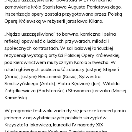
zamówienie króla Stanisława Augusta Poniatowskiego.
Inscenizacja opery została przygotowana przez Polską
Operę Królewską w reżyserii Jarosława Kiliana.
„Nędza uszczęśliwiona” to barwna, komiczna i pełna
refleksji opowieść o ludzkich przywarach, miłości i
społecznych kontrastach. W sali balowej łańcuckiej
rezydencji wystąpią artyści Polskiej Opery Królewskiej,
pod kierownictwem muzycznym Karola Szwecha. W
rolach głównych publiczność zobaczy Justynę Stępień
(Anna), Justynę Reczeniedi (Kasia), Sylwestra
Smulczyńskiego (Antek), Piotra Kędziorę (Jan), Witolda
Żołądkiewicza (Podstarości) i Sławomira Jurczaka (Maciej
Kamieński).
W programie festiwalu znalazły się jeszcze koncerty m.in.
jednego z najwybitniejszych polskich skrzypków
Krzysztofa Jakowicza, laureatki IV nagrody XIX
Międzynarodowego Konkursu Pianistycznego im.