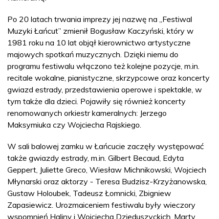
Po 20 latach trwania imprezy jej nazwę na „Festiwal
Muzyki Łańcut” zmienił Bogusław Kaczyński, który w
1981 roku na 10 lat objął kierownictwo artystyczne
majowych spotkań muzycznych. Dzięki niemu do
programu festiwalu włączono też kolejne pozycje, m.in.
recitale wokalne, pianistyczne, skrzypcowe oraz koncerty
gwiazd estrady, przedstawienia operowe i spektakle, w
tym także dla dzieci. Pojawiły się również koncerty
renomowanych orkiestr kameralnych: Jerzego
Maksymiuka czy Wojciecha Rajskiego.
W sali balowej zamku w Łańcucie zaczęły występować
także gwiazdy estrady, m.in. Gilbert Becaud, Edyta
Geppert, Juliette Greco, Wiesław Michnikowski, Wojciech
Młynarski oraz aktorzy - Teresa Budzisz-Krzyżanowska,
Gustaw Holoubek, Tadeusz Łomnicki, Zbigniew
Zapasiewicz. Urozmaiceniem festiwalu były wieczory
wspomnień Haliny i Wojciecha Dzieduszyckich, Marty