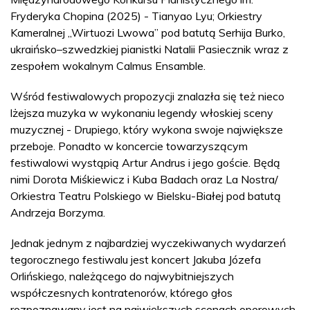
Fryderyka Chopina (2025) - Tianyao Lyu; Orkiestry
Kameralnej „Wirtuozi Lwowa” pod batutą Serhija Burko,
ukraińsko–szwedzkiej pianistki Natalii Pasiecznik wraz z
zespołem wokalnym Calmus Ensamble.
Wśród festiwalowych propozycji znalazła się też nieco
lżejsza muzyka w wykonaniu legendy włoskiej sceny
muzycznej - Drupiego, który wykona swoje największe
przeboje. Ponadto w koncercie towarzyszącym
festiwalowi wystąpią Artur Andrus i jego goście. Będą
nimi Dorota Miśkiewicz i Kuba Badach oraz La Nostra/
Orkiestra Teatru Polskiego w Bielsku-Białej pod batutą
Andrzeja Borzyma.
Jednak jednym z najbardziej wyczekiwanych wydarzeń
tegorocznego festiwalu jest koncert Jakuba Józefa
Orlińskiego, należącego do najwybitniejszych
współczesnych kontratenorów, którego głos
rozpoznawany jest na największych scenach operowych