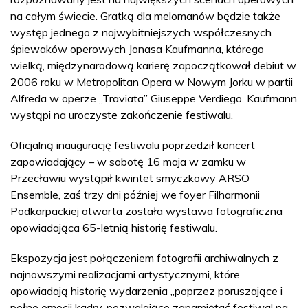
na całym świecie. Gratką dla melomanów będzie także
występ jednego z najwybitniejszych współczesnych
śpiewaków operowych Jonasa Kaufmanna, którego
wielką, międzynarodową karierę zapoczątkował debiut w
2006 roku w Metropolitan Opera w Nowym Jorku w partii
Alfreda w operze „Traviata” Giuseppe Verdiego. Kaufmann
wystąpi na uroczyste zakończenie festiwalu.
Oficjalną inaugurację festiwalu poprzedził koncert
zapowiadający – w sobotę 16 maja w zamku w
Przecławiu wystąpił kwintet smyczkowy ARSO
Ensemble, zaś trzy dni później we foyer Filharmonii
Podkarpackiej otwarta została wystawa fotograficzna
opowiadająca 65-letnią historię festiwalu.
Ekspozycja jest połączeniem fotografii archiwalnych z
najnowszymi realizacjami artystycznymi, które
opowiadają historię wydarzenia „poprzez poruszające i
pełne emocji kadry, pozwalające zapamiętać festiwal na