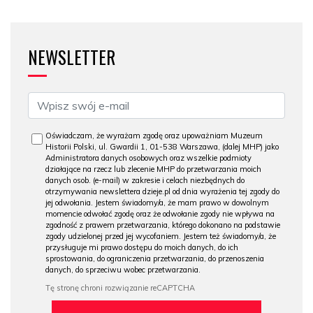
NEWSLETTER
Oświadczam, że wyrażam zgodę oraz upoważniam Muzeum
Historii Polski, ul. Gwardii 1, 01-538 Warszawa, (dalej MHP) jako
Administratora danych osobowych oraz wszelkie podmioty
działające na rzecz lub zlecenie MHP do przetwarzania moich
danych osob. (e-mail) w zakresie i celach niezbędnych do
otrzymywania newslettera dzieje.pl od dnia wyrażenia tej zgody do
jej odwołania. Jestem świadomy/a, że mam prawo w dowolnym
momencie odwołać zgodę oraz że odwołanie zgody nie wpływa na
zgodność z prawem przetwarzania, którego dokonano na podstawie
zgody udzielonej przed jej wycofaniem. Jestem też świadomy/a, że
przysługuje mi prawo dostępu do moich danych, do ich
sprostowania, do ograniczenia przetwarzania, do przenoszenia
danych, do sprzeciwu wobec przetwarzania.