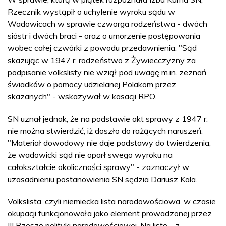
Rzecznik wystąpił o uchylenie wyroku sądu w
Wadowicach w sprawie czworga rodzeństwa - dwóch
sióstr i dwóch braci - oraz o umorzenie postępowania
wobec całej czwórki z powodu przedawnienia. "Sąd
skazując w 1947 r. rodzeństwo z Żywiecczyzny za
podpisanie volkslisty nie wziął pod uwagę m.in. zeznań
świadków o pomocy udzielanej Polakom przez
skazanych" - wskazywał w kasacji RPO.
SN uznał jednak, że na podstawie akt sprawy z 1947 r.
nie można stwierdzić, iż doszło do rażących naruszeń.
"Materiał dowodowy nie daje podstawy do twierdzenia,
że wadowicki sąd nie oparł swego wyroku na
całokształcie okoliczności sprawy" - zaznaczył w
uzasadnieniu postanowienia SN sędzia Dariusz Kala.
Volkslista, czyli niemiecka lista narodowościowa, w czasie
okupacji funkcjonowała jako element prowadzonej przez
III Rzeszę polityki narodowościowej. Na listę - z