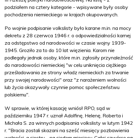
podziałem na cztery kategorie - wpisywane były osoby
pochodzenia niemieckiego w krajach okupowanych.
Po wojnie podpisanie volkslisty było karane m.in. na mocy
dekretu z 28 czerwca 1946 r. o odpowiedzialności karnej
za odstępstwo od narodowości w czasie wojny 1939-
1945. Groziło za to do 10 lat więzienia. Karom nie
podlegały jednak osoby, które m.in. zgłosiły przynależność
do narodowości niemieckiej "w celu uniknięcia ciężkiego
prześladowania ze strony władz niemieckich za trwanie
przy swojej narodowości" oraz "z narażeniem wolności
lub życia okazywały czynnie pomoc społeczeństwu
polskiemu".
W sprawie, w której kasację wniósł RPO, sąd w
październiku 1947 r. uznał Adolfinę, Helenę, Roberta i
Michała S. za winnych podpisania volkslisty w lutym 1942
r. "Bracia zostali skazani na sześć miesięcy pozbawienia
wolności, a siostry - na siedem miesięcy. Całej czwórce na