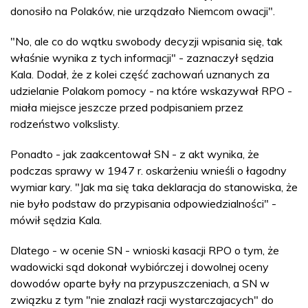
donosiło na Polaków, nie urządzało Niemcom owacji".
"No, ale co do wątku swobody decyzji wpisania się, tak
właśnie wynika z tych informacji" - zaznaczył sędzia
Kala. Dodał, że z kolei część zachowań uznanych za
udzielanie Polakom pomocy - na które wskazywał RPO -
miała miejsce jeszcze przed podpisaniem przez
rodzeństwo volkslisty.
Ponadto - jak zaakcentował SN - z akt wynika, że
podczas sprawy w 1947 r. oskarżeniu wnieśli o łagodny
wymiar kary. "Jak ma się taka deklaracja do stanowiska, że
nie było podstaw do przypisania odpowiedzialności" -
mówił sędzia Kala.
Dlatego - w ocenie SN - wnioski kasacji RPO o tym, że
wadowicki sąd dokonał wybiórczej i dowolnej oceny
dowodów oparte były na przypuszczeniach, a SN w
związku z tym "nie znalazł racji wystarczajacych" do