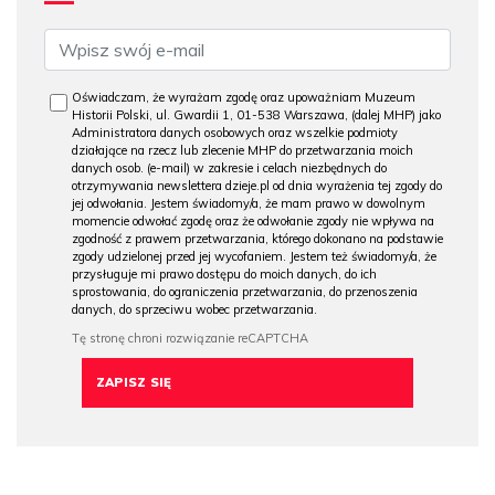
Oświadczam, że wyrażam zgodę oraz upoważniam Muzeum
Historii Polski, ul. Gwardii 1, 01-538 Warszawa, (dalej MHP) jako
Administratora danych osobowych oraz wszelkie podmioty
działające na rzecz lub zlecenie MHP do przetwarzania moich
danych osob. (e-mail) w zakresie i celach niezbędnych do
otrzymywania newslettera dzieje.pl od dnia wyrażenia tej zgody do
jej odwołania. Jestem świadomy/a, że mam prawo w dowolnym
momencie odwołać zgodę oraz że odwołanie zgody nie wpływa na
zgodność z prawem przetwarzania, którego dokonano na podstawie
zgody udzielonej przed jej wycofaniem. Jestem też świadomy/a, że
przysługuje mi prawo dostępu do moich danych, do ich
sprostowania, do ograniczenia przetwarzania, do przenoszenia
danych, do sprzeciwu wobec przetwarzania.