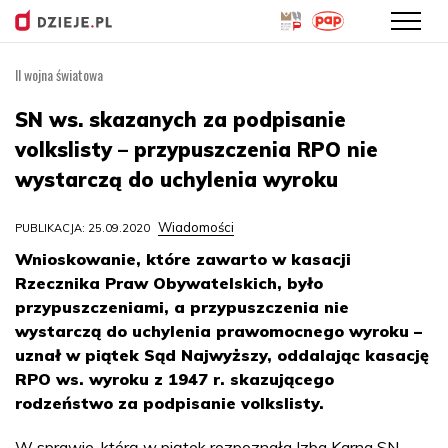
II wojna światowa
Przejdź
do
SN ws. skazanych za podpisanie
treści
volkslisty – przypuszczenia RPO nie
wystarczą do uchylenia wyroku
Wiadomości
PUBLIKACJA: 25.09.2020
Wnioskowanie, które zawarto w kasacji
Rzecznika Praw Obywatelskich, było
przypuszczeniami, a przypuszczenia nie
wystarczą do uchylenia prawomocnego wyroku –
uznał w piątek Sąd Najwyższy, oddalając kasację
RPO ws. wyroku z 1947 r. skazującego
rodzeństwo za podpisanie volkslisty.
W sprawie, którą w piątek rozpoznała Izba Karna SN,