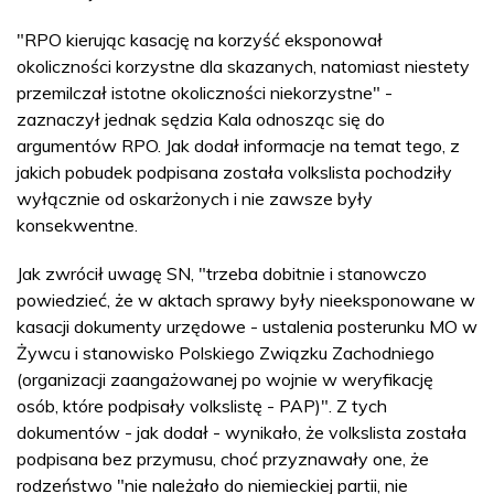
"RPO kierując kasację na korzyść eksponował
okoliczności korzystne dla skazanych, natomiast niestety
przemilczał istotne okoliczności niekorzystne" -
zaznaczył jednak sędzia Kala odnosząc się do
argumentów RPO. Jak dodał informacje na temat tego, z
jakich pobudek podpisana została volkslista pochodziły
wyłącznie od oskarżonych i nie zawsze były
konsekwentne.
Jak zwrócił uwagę SN, "trzeba dobitnie i stanowczo
powiedzieć, że w aktach sprawy były nieeksponowane w
kasacji dokumenty urzędowe - ustalenia posterunku MO w
Żywcu i stanowisko Polskiego Związku Zachodniego
(organizacji zaangażowanej po wojnie w weryfikację
osób, które podpisały volkslistę - PAP)". Z tych
dokumentów - jak dodał - wynikało, że volkslista została
podpisana bez przymusu, choć przyznawały one, że
rodzeństwo "nie należało do niemieckiej partii, nie