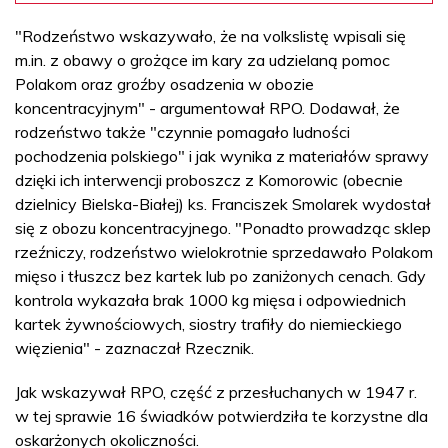
"Rodzeństwo wskazywało, że na volkslistę wpisali się
m.in. z obawy o grożące im kary za udzielaną pomoc
Polakom oraz groźby osadzenia w obozie
koncentracyjnym" - argumentował RPO. Dodawał, że
rodzeństwo także "czynnie pomagało ludności
pochodzenia polskiego" i jak wynika z materiałów sprawy
dzięki ich interwencji proboszcz z Komorowic (obecnie
dzielnicy Bielska-Białej) ks. Franciszek Smolarek wydostał
się z obozu koncentracyjnego. "Ponadto prowadząc sklep
rzeźniczy, rodzeństwo wielokrotnie sprzedawało Polakom
mięso i tłuszcz bez kartek lub po zaniżonych cenach. Gdy
kontrola wykazała brak 1000 kg mięsa i odpowiednich
kartek żywnościowych, siostry trafiły do niemieckiego
więzienia" - zaznaczał Rzecznik.
Jak wskazywał RPO, część z przesłuchanych w 1947 r.
w tej sprawie 16 świadków potwierdziła te korzystne dla
oskarżonych okoliczności.