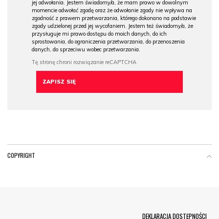
jej odwołania. Jestem świadomy/a, że mam prawo w dowolnym
momencie odwołać zgodę oraz że odwołanie zgody nie wpływa na
zgodność z prawem przetwarzania, którego dokonano na podstawie
zgody udzielonej przed jej wycofaniem. Jestem też świadomy/a, że
przysługuje mi prawo dostępu do moich danych, do ich
sprostowania, do ograniczenia przetwarzania, do przenoszenia
danych, do sprzeciwu wobec przetwarzania.
COPYRIGHT
Menu Footer
DEKLARACJA DOSTĘPNOŚCI