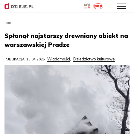
Inne
Przejdź
do
Spłonął najstarszy drewniany obiekt na
treści
warszawskiej Pradze
Wiadomości
Dziedzictwo kulturowe
PUBLIKACJA: 15.04.2025
,