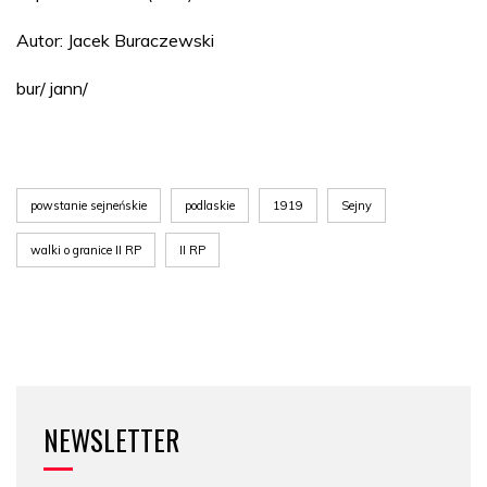
Autor: Jacek Buraczewski
bur/ jann/
powstanie sejneńskie
podlaskie
1919
Sejny
walki o granice II RP
II RP
NEWSLETTER