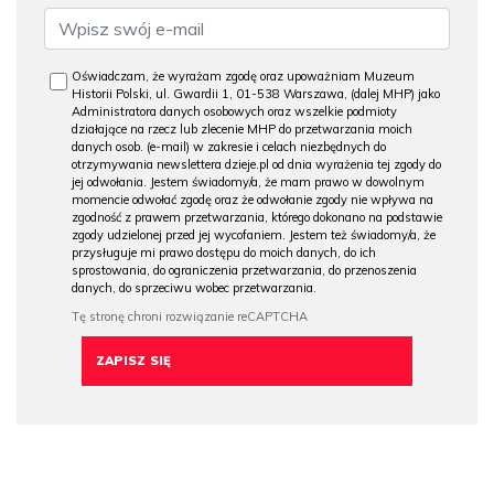
Oświadczam, że wyrażam zgodę oraz upoważniam Muzeum
Historii Polski, ul. Gwardii 1, 01-538 Warszawa, (dalej MHP) jako
Administratora danych osobowych oraz wszelkie podmioty
działające na rzecz lub zlecenie MHP do przetwarzania moich
danych osob. (e-mail) w zakresie i celach niezbędnych do
otrzymywania newslettera dzieje.pl od dnia wyrażenia tej zgody do
jej odwołania. Jestem świadomy/a, że mam prawo w dowolnym
momencie odwołać zgodę oraz że odwołanie zgody nie wpływa na
zgodność z prawem przetwarzania, którego dokonano na podstawie
zgody udzielonej przed jej wycofaniem. Jestem też świadomy/a, że
przysługuje mi prawo dostępu do moich danych, do ich
sprostowania, do ograniczenia przetwarzania, do przenoszenia
danych, do sprzeciwu wobec przetwarzania.