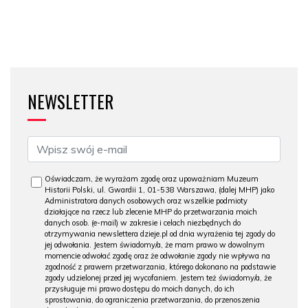
NEWSLETTER
Oświadczam, że wyrażam zgodę oraz upoważniam Muzeum
Historii Polski, ul. Gwardii 1, 01-538 Warszawa, (dalej MHP) jako
Administratora danych osobowych oraz wszelkie podmioty
działające na rzecz lub zlecenie MHP do przetwarzania moich
danych osob. (e-mail) w zakresie i celach niezbędnych do
otrzymywania newslettera dzieje.pl od dnia wyrażenia tej zgody do
jej odwołania. Jestem świadomy/a, że mam prawo w dowolnym
momencie odwołać zgodę oraz że odwołanie zgody nie wpływa na
zgodność z prawem przetwarzania, którego dokonano na podstawie
zgody udzielonej przed jej wycofaniem. Jestem też świadomy/a, że
przysługuje mi prawo dostępu do moich danych, do ich
sprostowania, do ograniczenia przetwarzania, do przenoszenia