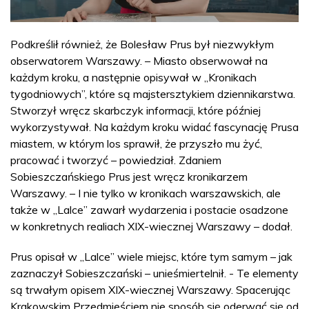
Podkreślił również, że Bolesław Prus był niezwykłym
obserwatorem Warszawy. – Miasto obserwował na
każdym kroku, a następnie opisywał w „Kronikach
tygodniowych”, które są majstersztykiem dziennikarstwa.
Stworzył wręcz skarbczyk informacji, które później
wykorzystywał. Na każdym kroku widać fascynację Prusa
miastem, w którym los sprawił, że przyszło mu żyć,
pracować i tworzyć – powiedział. Zdaniem
Sobieszczańskiego Prus jest wręcz kronikarzem
Warszawy. – I nie tylko w kronikach warszawskich, ale
także w „Lalce” zawarł wydarzenia i postacie osadzone
w konkretnych realiach XIX-wiecznej Warszawy – dodał.
Prus opisał w „Lalce” wiele miejsc, które tym samym – jak
zaznaczył Sobieszczański – unieśmiertelnił. - Te elementy
są trwałym opisem XIX-wiecznej Warszawy. Spacerując
Krakowskim Przedmieściem nie sposób się oderwać się od