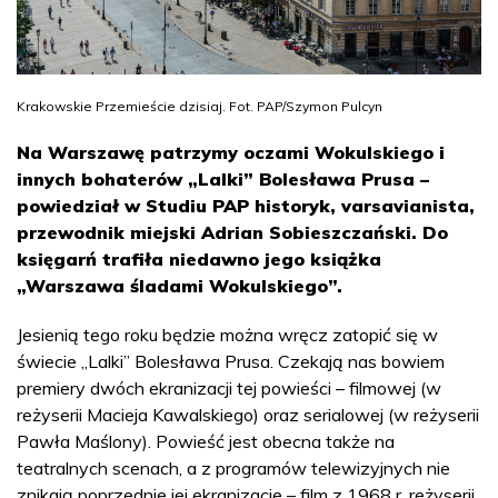
Krakowskie Przemieście dzisiaj. Fot. PAP/Szymon Pulcyn
Na Warszawę patrzymy oczami Wokulskiego i
innych bohaterów „Lalki” Bolesława Prusa –
powiedział w Studiu PAP historyk, varsavianista,
przewodnik miejski Adrian Sobieszczański. Do
księgarń trafiła niedawno jego książka
„Warszawa śladami Wokulskiego”.
Jesienią tego roku będzie można wręcz zatopić się w
świecie „Lalki” Bolesława Prusa. Czekają nas bowiem
premiery dwóch ekranizacji tej powieści – filmowej (w
reżyserii Macieja Kawalskiego) oraz serialowej (w reżyserii
Pawła Maślony). Powieść jest obecna także na
teatralnych scenach, a z programów telewizyjnych nie
znikają poprzednie jej ekranizacje – film z 1968 r. reżyserii