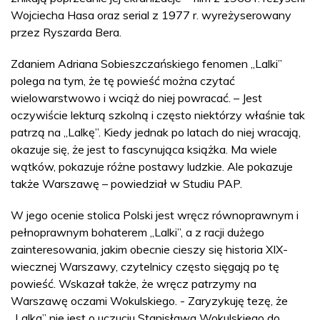
Wojciecha Hasa oraz serial z 1977 r. wyreżyserowany
przez Ryszarda Bera.
Zdaniem Adriana Sobieszczańskiego fenomen „Lalki”
polega na tym, że tę powieść można czytać
wielowarstwowo i wciąż do niej powracać. – Jest
oczywiście lekturą szkolną i często niektórzy właśnie tak
patrzą na „Lalkę”. Kiedy jednak po latach do niej wracają,
okazuje się, że jest to fascynująca książka. Ma wiele
wątków, pokazuje różne postawy ludzkie. Ale pokazuje
także Warszawę – powiedział w Studiu PAP.
W jego ocenie stolica Polski jest wręcz równoprawnym i
pełnoprawnym bohaterem „Lalki”, a z racji dużego
zainteresowania, jakim obecnie cieszy się historia XIX-
wiecznej Warszawy, czytelnicy często sięgają po tę
powieść. Wskazał także, że wręcz patrzymy na
Warszawę oczami Wokulskiego. - Zaryzykuję tezę, że
„Lalka” nie jest o uczuciu Stanisława Wokulskiego do