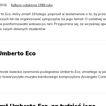
.2016
Kultura i sztuka po 1989 roku
o Eco, który zmarł 19 lutego, poprosił w testamencie o to, by prze
ższych lat nie organizować sympozjów na jego temat. O ostatniej w
za poinformowała wdowa po nim. Przypomina się, że wcześniej ap
do swych dawnych studentów.
Umberto Eco
torek świecka ceremonia pożegnania Umberto Eco, zmarłego w pi
 osób towarzyszyła muzyka barokowego kompozytora Arcangelo Corel
rł Umberto Eco, za tydzień jego