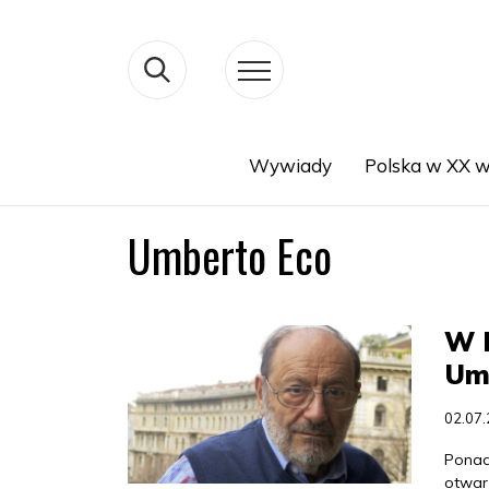
Wywiady
Polska w XX w
Search
Umberto Eco
W B
Um
02.07
Ponad 
otwart