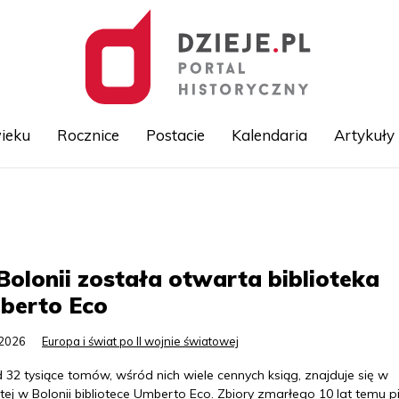
ieku
Rocznice
Postacie
Kalendaria
Artykuły
Przejdź
do
treści
olonii została otwarta biblioteka
berto Eco
.2026
Europa i świat po II wojnie światowej
32 tysiące tomów, wśród nich wiele cennych ksiąg, znajduje się w
ej w Bolonii bibliotece Umberto Eco. Zbiory zmarłego 10 lat temu p