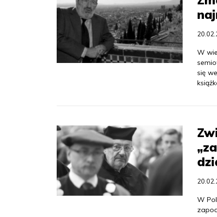
na
20.02
W wiek
semio
się w
książk
Zwi
„za
dzi
20.02
W Pol
zapoc