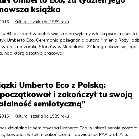
jnowsza książka
.2016
Kultura i sztuka po 1989 roku
u 84 lat zmarł w piątek wieczorem wybitny włoski pisarz i eseista,
tyk Umberto Eco. Ceremonia pożegnania autora "Imienia Róży" od
e wtorek na zamku Sforzów w Mediolanie. 27 lutego ukaże się jego
a, nad którą ostatnio pracował.
ązki Umberto Eco z Polską:
początkował i zakończył tu swoją
ałalność semiotyczną”
.2016
Kultura i sztuka po 1989 roku
sce działalność semiotyczna Umberta Eco w jakimś sensie została
zątkowana i w takim zakończona – powiedział PAP prof. Artur