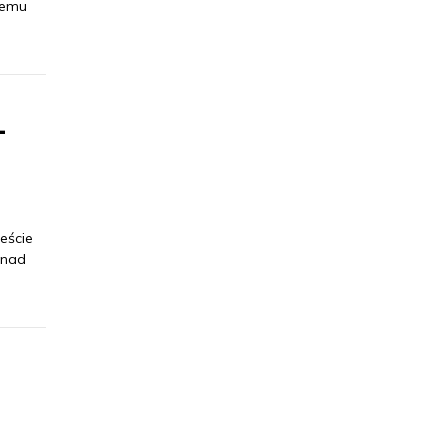
nemu
-
eście
 nad