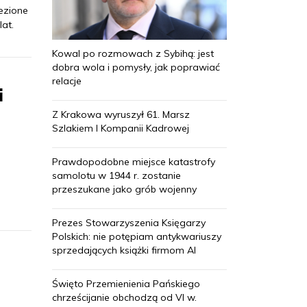
ezione
at.
Kowal po rozmowach z Sybihą: jest
dobra wola i pomysły, jak poprawiać
relacje
i
Z Krakowa wyruszył 61. Marsz
Szlakiem I Kompanii Kadrowej
Prawdopodobne miejsce katastrofy
samolotu w 1944 r. zostanie
przeszukane jako grób wojenny
Prezes Stowarzyszenia Księgarzy
Polskich: nie potępiam antykwariuszy
sprzedających książki firmom AI
Święto Przemienienia Pańskiego
chrześcijanie obchodzą od VI w.