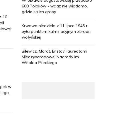
W obławie augustowskiej przepadło
600 Polaków - wciąż nie wiadomo,
gdzie są ich groby
z 10
oli
Krwawa niedziela z 11 lipca 1943 r.
elował
była punktem kulminacyjnym zbrodni
wołyńskiej
Bilewicz, Marat, Eristavi laureatami
Międzynarodowej Nagrody im.
Witolda Pileckiego
ątek w
lego,