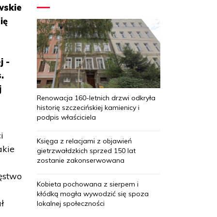
wskie
ię
j -
.
j
Renowacja 160-letnich drzwi odkryła
historię szczecińskiej kamienicy i
podpis właściciela
i
Księga z relacjami z objawień
akie
gietrzwałdzkich sprzed 150 lat
zostanie zakonserwowana
ęstwo
Kobieta pochowana z sierpem i
kłódką mogła wywodzić się spoza
ł
lokalnej społeczności