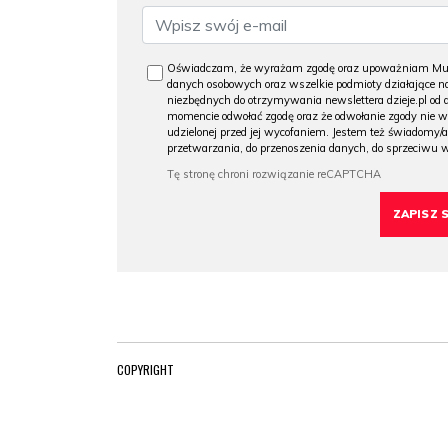
Oświadczam, że wyrażam zgodę oraz upoważniam Muzeu
danych osobowych oraz wszelkie podmioty działające na
niezbędnych do otrzymywania newslettera dzieje.pl od
momencie odwołać zgodę oraz że odwołanie zgody nie 
udzielonej przed jej wycofaniem. Jestem też świadomy/a
przetwarzania, do przenoszenia danych, do sprzeciwu 
COPYRIGHT