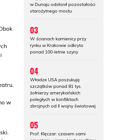
w Dunaju odsłonił pozostałości
starożytnego mostu
03
 Obok
W ścianach kamienicy przy
rynku w Krakowie odkryto
ych
ponad 100-letnie szyny
i
04
Władze USA poszukują
atru.
szczątków ponad 81 tys.
żołnierzy amerykańskich
poległych w konfliktach
no w
zbrojnych od II wojny światowej
05
ski.
Prof. Klęczar: czasem sami