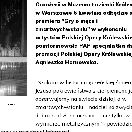
Oranżerii w Muzeum Łazienki Króle
w Warszawie 6 kwietnia odbędzie s
premiera "Gry o męce i
zmartwychwstaniu" w wykonaniu
artystów Polskiej Opery Królewskie
poinformowała PAP specjalistka ds
promocji Polskiej Opery Królewskie
Agnieszka Hornowska.
"Szukam w historii męczeńskiej śmierc
Jezusa pokrewieństwa z cierpieniem, j
obserwujemy na świecie dzisiaj, a w
Kazimierza
zmartwychwstaniu – nadziei na zwyci
dobra nad złem, niekoniecznie tylko w
wymiarze metafizycznym" - powiedzia
wany w przesłanej informacji.