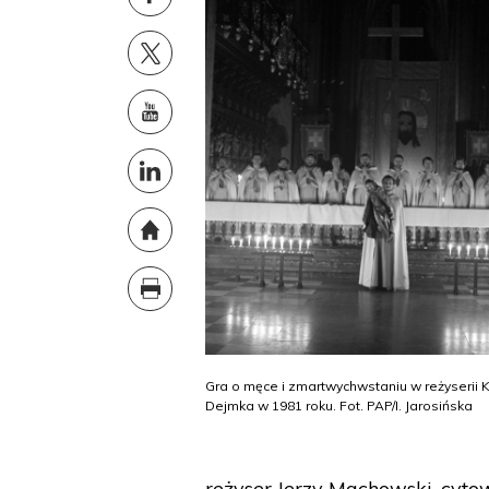
Gra o męce i zmartwychwstaniu w reżyserii 
Dejmka w 1981 roku. Fot. PAP/I. Jarosińska
reżyser Jerzy Machowski, cyto