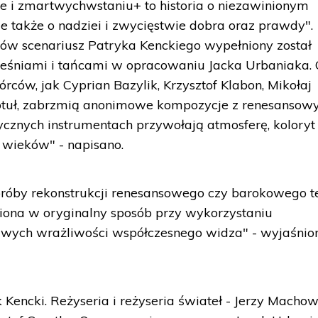
e i zmartwychwstaniu+ to historia o niezawinionym
 ale także o nadziei i zwycięstwie dobra oraz prawdy".
stów scenariusz Patryka Kenckiego wypełniony został
eśniami i tańcami w opracowaniu Jacka Urbaniaka.
ców, jak Cyprian Bazylik, Krzysztof Klabon, Mikołaj
uł, zabrzmią anonimowe kompozycje z renesansow
ycznych instrumentach przywołają atmosferę, koloryt 
 wieków" - napisano.
próby rekonstrukcji renesansowego czy barokowego te
awiona w oryginalny sposób przy wykorzystaniu
iwych wrażliwości współczesnego widza" - wyjaśnio
 Kencki. Reżyseria i reżyseria świateł - Jerzy Machow