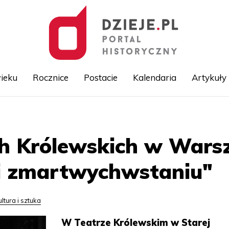
ieku
Rocznice
Postacie
Kalendaria
Artykuły
Przejdź
do
treści
h Królewskich w Wars
 i zmartwychwstaniu"
ultura i sztuka
W Teatrze Królewskim w Starej