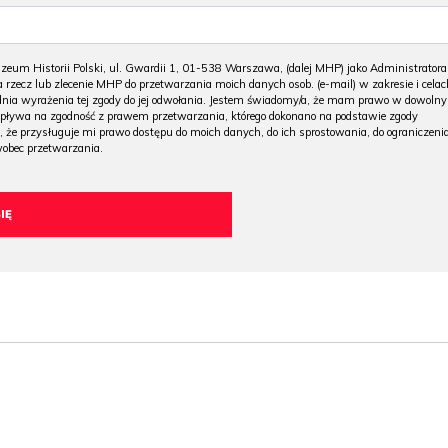
m Historii Polski, ul. Gwardii 1, 01-538 Warszawa, (dalej MHP) jako Administratora
 rzecz lub zlecenie MHP do przetwarzania moich danych osob. (e-mail) w zakresie i celac
 dnia wyrażenia tej zgody do jej odwołania. Jestem świadomy/a, że mam prawo w dowoln
wpływa na zgodność z prawem przetwarzania, którego dokonano na podstawie zgody
, że przysługuje mi prawo dostępu do moich danych, do ich sprostowania, do ograniczeni
wobec przetwarzania.