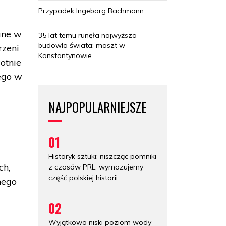
Przypadek Ingeborg Bachmann
ane w
35 lat temu runęła najwyższa
budowla świata: maszt w
rzeni
Konstantynowie
otnie
ego w
NAJPOPULARNIEJSZE
01
Historyk sztuki: niszcząc pomniki
ch,
z czasów PRL, wymazujemy
część polskiej historii
nego
02
Wyjątkowo niski poziom wody