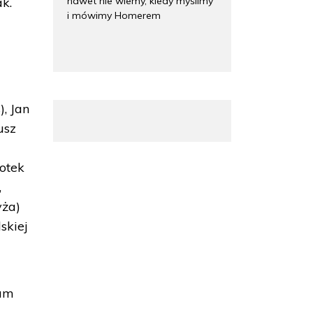
nawet nie wiemy, kiedy myślimy
k.
i mówimy Homerem
), Jan
usz
łotek
,
yża)
skiej
eum