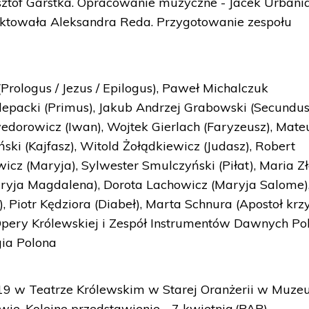
ztof Garstka. Opracowanie muzyczne - Jacek Urbania
jektowała Aleksandra Reda. Przygotowanie zespołu
rologus / Jezus / Epilogus), Paweł Michalczuk
 Klepacki (Primus), Jakub Andrzej Grabowski (Secundus
wedorowicz (Iwan), Wojtek Gierlach (Faryzeusz), Mate
ński (Kajfasz), Witold Żołądkiewicz (Judasz), Robert
wicz (Maryja), Sylwester Smulczyński (Piłat), Maria Z
aryja Magdalena), Dorota Lachowicz (Maryja Salome)
, Piotr Kędziora (Diabeł), Marta Schnura (Apostoł krz
Opery Królewskiej i Zespół Instrumentów Dawnych Pol
gia Polona
. 19 w Teatrze Królewskim w Starej Oranżerii w Muz
ie. Kolejne przedstawienie - 7 kwietnia.(PAP)