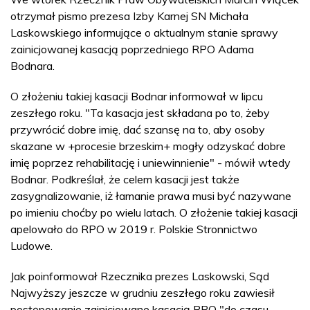
otrzymał pismo prezesa Izby Karnej SN Michała
Laskowskiego informujące o aktualnym stanie sprawy
zainicjowanej kasacją poprzedniego RPO Adama
Bodnara.
O złożeniu takiej kasacji Bodnar informował w lipcu
zeszłego roku. "Ta kasacja jest składana po to, żeby
przywrócić dobre imię, dać szansę na to, aby osoby
skazane w +procesie brzeskim+ mogły odzyskać dobre
imię poprzez rehabilitację i uniewinnienie" - mówił wtedy
Bodnar. Podkreślał, że celem kasacji jest także
zasygnalizowanie, iż łamanie prawa musi być nazywane
po imieniu choćby po wielu latach. O złożenie takiej kasacji
apelowało do RPO w 2019 r. Polskie Stronnictwo
Ludowe.
Jak poinformował Rzecznika prezes Laskowski, Sąd
Najwyższy jeszcze w grudniu zeszłego roku zawiesił
postępowanie zainicjowane kasacją RPO "do czasu