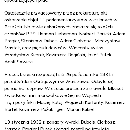
Ostatecznie przygotowany przez prokuraturę akt
oskarżenia objął 11 parlamentarzystów więzionych w
Brześciu. Na ławie oskarżonych znalazło się sześciu
członków PPS: Herman Lieberman, Norbert Barlicki, Adam
Pragier, Stanisław Dubois, Adam Ciołkosz i Mieczysław
Mastek, oraz pięciu ludowców: Wincenty Witos,
Władysław Kiernik, Kazimierz Bagiński, Józef Putek i
Adolf Sawicki.
Proces brzeski rozpoczął się 26 października 1931 r.
przed Sądem Okręgowym w Warszawie. Odbyło się
ponad 50 rozpraw. W czasie procesu zeznawało kilkuset
świadków, m.in. marszałkowie Sejmu Wojciech
Trąmpczyński i Maciej Rataj, Wojciech Korfanty, Kazimierz
Bartel, Kazimierz Pużak i gen. Marian Kukiel.
13 stycznia 1932 r. zapadły wyroki. Dubois, Ciołkosz,
Mastek, Pragier i Putek skazani zostali na trzy lata