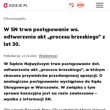
II Rzeczpospolita
Przejdź
do
W SN trwa postępowanie ws.
treści
odtworzenia akt „procesu brzeskiego” z
lat 30.
Wiadomości
PUBLIKACJA: 12.10.2021
W Sądzie Najwyższym trwa postępowanie dot.
odtworzenia akt „procesu brzeskiego”, w którym
skazano przywódców przedwojennej opozycji. O
analogiczne postępowanie wystąpiono do Sądu
Okręgowego w Warszawie. W związku z tym
sprawa kasacyjna jest na razie zawieszona –
wynika z informacji SN.
We wtorek Rzecznik Praw Obywatelskich Marcin Wiącek