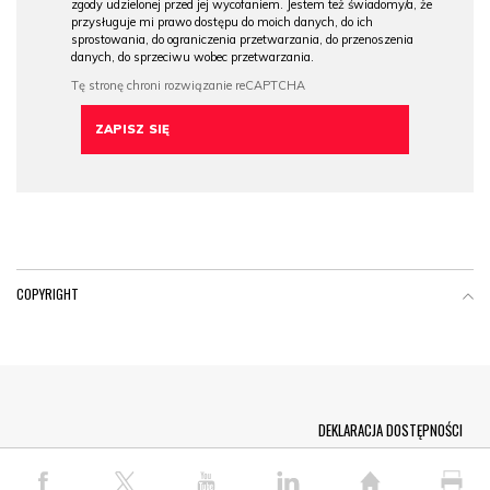
zgody udzielonej przed jej wycofaniem. Jestem też świadomy/a, że
przysługuje mi prawo dostępu do moich danych, do ich
sprostowania, do ograniczenia przetwarzania, do przenoszenia
danych, do sprzeciwu wobec przetwarzania.
COPYRIGHT
Menu Footer
DEKLARACJA DOSTĘPNOŚCI
© COPYRIGHT PAP 2026