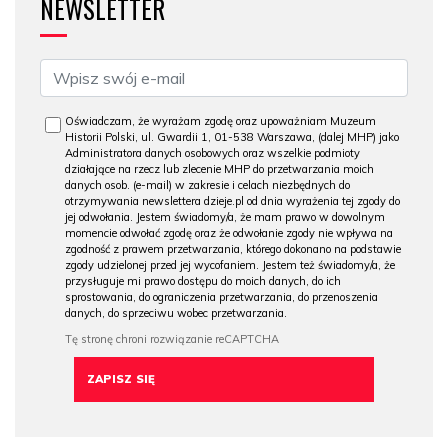
NEWSLETTER
Oświadczam, że wyrażam zgodę oraz upoważniam Muzeum
Historii Polski, ul. Gwardii 1, 01-538 Warszawa, (dalej MHP) jako
Administratora danych osobowych oraz wszelkie podmioty
działające na rzecz lub zlecenie MHP do przetwarzania moich
danych osob. (e-mail) w zakresie i celach niezbędnych do
otrzymywania newslettera dzieje.pl od dnia wyrażenia tej zgody do
jej odwołania. Jestem świadomy/a, że mam prawo w dowolnym
momencie odwołać zgodę oraz że odwołanie zgody nie wpływa na
zgodność z prawem przetwarzania, którego dokonano na podstawie
zgody udzielonej przed jej wycofaniem. Jestem też świadomy/a, że
przysługuje mi prawo dostępu do moich danych, do ich
sprostowania, do ograniczenia przetwarzania, do przenoszenia
danych, do sprzeciwu wobec przetwarzania.