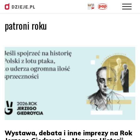
patroni roku
Przejdź
do
treści
Wystawa, debata i inne imprezy na Rok