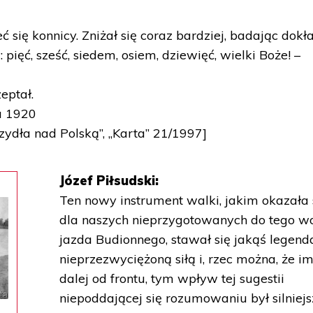
eć się konnicy. Zniżał się coraz bardziej, badając dokł
 pięć, sześć, siedem, osiem, dziewięć, wielki Boże! –
zeptał.
a 1920
zydła nad Polską”, „Karta” 21/1997]
Józef Piłsudski:
Ten nowy instrument walki, jakim okazała 
dla naszych nieprzygotowanych do tego w
jazda Budionnego, stawał się jakąś legend
nieprzezwyciężoną siłą i, rzec można, że i
dalej od frontu, tym wpływ tej sugestii
niepoddającej się rozumowaniu był silniejs