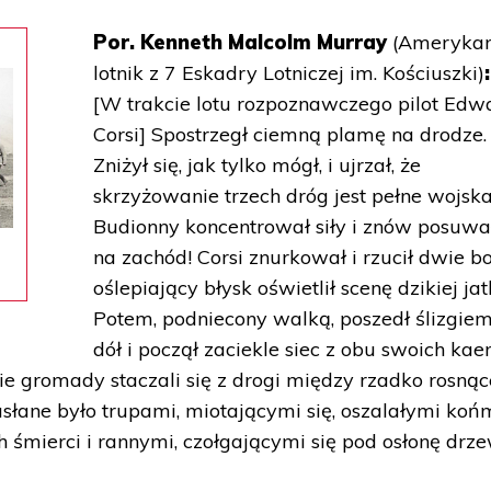
Por. Kenneth Malcolm Murray
(Amerykan
lotnik z 7 Eskadry Lotniczej im. Kościuszki)
:
[W trakcie lotu rozpoznawczego pilot Edw
Corsi] Spostrzegł ciemną plamę na drodze.
Zniżył się, jak tylko mógł, i ujrzał, że
skrzyżowanie trzech dróg jest pełne wojska
Budionny koncentrował siły i znów posuwał
na zachód! Corsi znurkował i rzucił dwie b
oślepiający błysk oświetlił scenę dzikiej jatk
Potem, podniecony walką, poszedł ślizgie
dół i począł zaciekle siec z obu swoich ka
kie gromady staczali się z drogi między rzadko rosnąc
słane było trupami, miotającymi się, oszalałymi końm
śmierci i rannymi, czołgającymi się pod osłonę drze