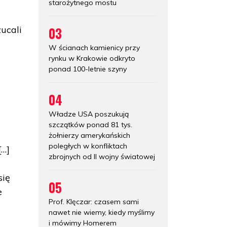
starożytnego mostu
03
zucali
W ścianach kamienicy przy
rynku w Krakowie odkryto
ponad 100-letnie szyny
04
Władze USA poszukują
szczątków ponad 81 tys.
żołnierzy amerykańskich
poległych w konfliktach
[…]
zbrojnych od II wojny światowej
się
05
e
Prof. Klęczar: czasem sami
nawet nie wiemy, kiedy myślimy
i mówimy Homerem