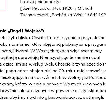
bardziej nieodparty.
[Józef Piłsudski, „Rok 1920” / Michaił
Tuchaczewski, „Pochód za Wisłę”, Łódź 19
mie „Rząd i Wojsko”:
biscytu bliska. Chwila ta rozstrzygnie o przynależno
aby i te ziemie, które objęte są plebiscytem, przygar
mi i szczęśliwymi. W Waszych rękach więc Warmiacy
 agitację uprawiają Niemcy, chcąc te ziemie nadal
dzieci im się wysługiwali. Chcecie przynależeć do Po
niej poda adres obojga płci od 20. roku, miejscowość, 
ieszkających na obczyźnie lub w wolnej już Polsce, 
zkańcy, którzy wiecie o pobycie Waszych krewnych l
bczyźnie, ale urodzonych w powiecie olsztyńskim lu
adres, abyśmy i tych do głosowania zawezwać mogli.