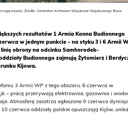
uszczają miasto. Źródło: Centralne Archiwum Wojskowe Wojskowego Biura
iększych rezultatów 1 Armia Konna Budionnego
czerwca w jednym punkcie – na styku 3 i 6 Armii 
 linię obrony na odcinku Samhorodek–
ddziały Budionnego zajmują Żytomierz i Berdyc
erunku Kijowa.
ofaniu 3 Armii WP z tego obszaru. 8 czerwca w
jk – pracę przerywają elektrownia, gazownia i wodoc
aje. Atmosferę zaostrza ogłoszona 9 czerwca dymisj
 10 czerwca oddziały polskie opuszczają Kijów, unik