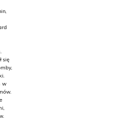
in,
ard
.
 się
omby,
i.
m w
emów.
e
i,
w.