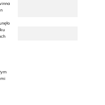
winna
in
runęło
lku
ach
ałym
ami