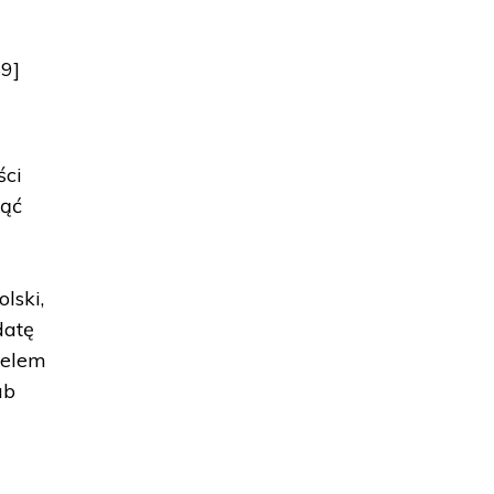
89]
ści
nąć
lski,
datę
celem
ub
b