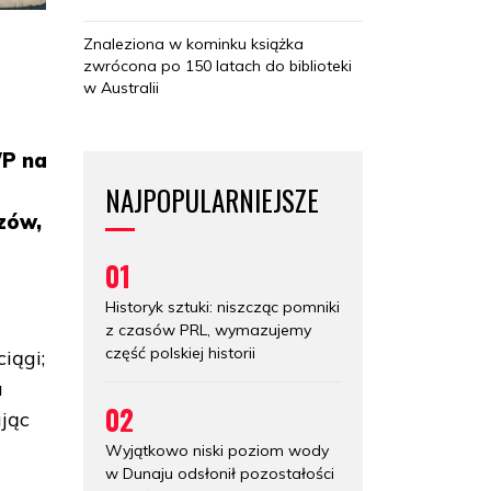
Znaleziona w kominku książka
zwrócona po 150 latach do biblioteki
w Australii
WP na
NAJPOPULARNIEJSZE
zów,
01
Historyk sztuki: niszcząc pomniki
z czasów PRL, wymazujemy
część polskiej historii
iągi;
a
02
ając
Wyjątkowo niski poziom wody
w Dunaju odsłonił pozostałości