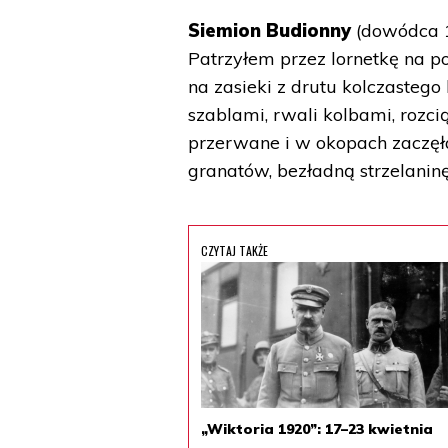
Siemion Budionny
(dowódca 1
Patrzyłem przez lornetkę na pol
na zasieki z drutu kolczastego k
szablami, rwali kolbami, rozci
przerwane i w okopach zaczęła
granatów, bezładną strzelaninę.
CZYTAJ TAKŻE
„Wiktoria 1920”: 17–23 kwietnia