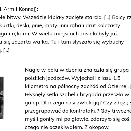
 Armii Konnej)
:
e bitwy. Wszędzie kipiały zacięte starcia. […] Bojcy r
urtki, deski, pnie, maty. Inni rąbali drut kolczasty
ągali rękami. W wielu miejscach zasieki były już
 się zażarta walka. Tu i tam słyszało się wybuchy
 […]
Nagle w polu widzenia znalazła się grupa
polskich jeźdźców. Wyjechali z lasu 1,5
kilometra na północny zachód od Oziernej. 
Błysnęły setki szabel i brygada przeszła w
galop. Dlaczego nasi zwlekają? Czy zdążą 
przegrupować do kontrataku? Gdy trwożn
myśli goniły mi po głowie, zdarzyło się coś,
czego nie oczekiwałem. Z okopów,