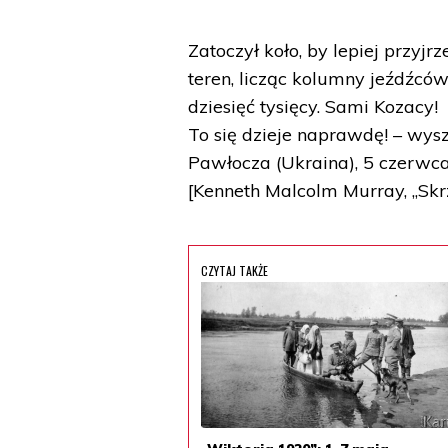
Zatoczył koło, by lepiej przyjrz
teren, licząc kolumny jeźdźców:
dziesięć tysięcy. Sami Kozacy!
To się dzieje naprawdę! – wys
Pawłocza (Ukraina), 5 czerwc
[Kenneth Malcolm Murray, „Skr
CZYTAJ TAKŻE