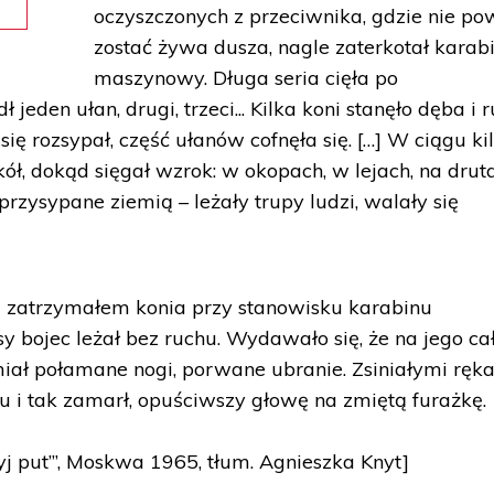
oczyszczonych z przeciwnika, gdzie nie po
zostać żywa dusza, nagle zaterkotał karab
maszynowy. Długa seria cięła po
ł jeden ułan, drugi, trzeci... Kilka koni stanęło dęba i 
ię rozsypał, część ułanów cofnęła się. […] W ciągu ki
ł, dokąd sięgał wzrok: w okopach, w lejach, na drut
rzysypane ziemią – leżały trupy ludzi, walały się
 zatrzymałem konia przy stanowisku karabinu
 bojec leżał bez ruchu. Wydawało się, że na jego c
 miał połamane nogi, porwane ubranie. Zsiniałymi ręk
u i tak zamarł, opuściwszy głowę na zmiętą furażkę.
yj put’”, Moskwa 1965, tłum. Agnieszka Knyt]