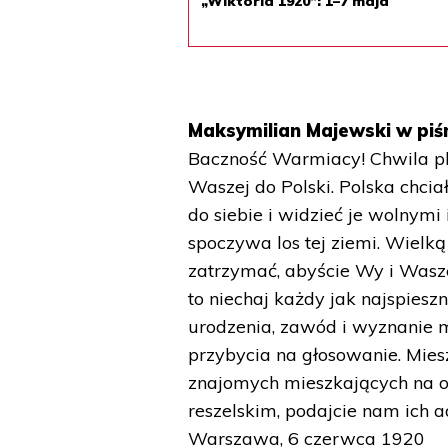
„Wiktoria 1920”: 1–7 maja
Maksymilian Majewski w piś
Baczność Warmiacy! Chwila ple
Waszej do Polski. Polska chciał
do siebie i widzieć je wolny
spoczywa los tej ziemi. Wielką
zatrzymać, abyście Wy i Wasze 
to niechaj każdy jak najspiesz
urodzenia, zawód i wyznanie m
przybycia na głosowanie. Mies
znajomych mieszkających na o
reszelskim, podajcie nam ich 
Warszawa, 6 czerwca 1920