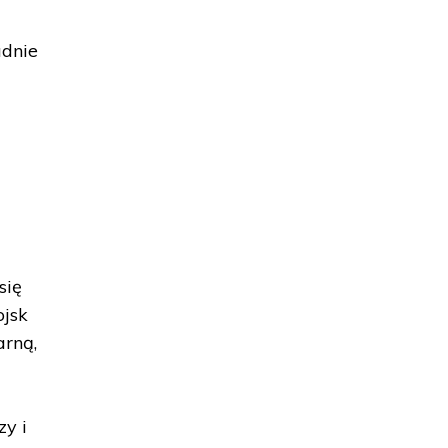
adnie
się
ojsk
arną,
m
zy i