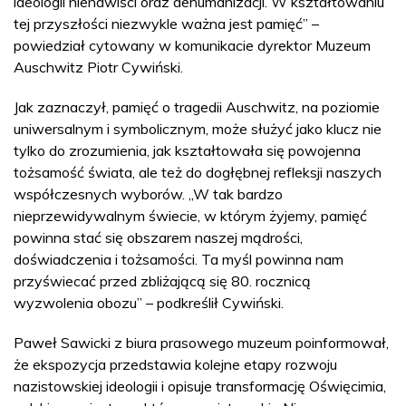
ideologii nienawiści oraz dehumanizacji. W kształtowaniu
tej przyszłości niezwykle ważna jest pamięć” –
powiedział cytowany w komunikacie dyrektor Muzeum
Auschwitz Piotr Cywiński.
Jak zaznaczył, pamięć o tragedii Auschwitz, na poziomie
uniwersalnym i symbolicznym, może służyć jako klucz nie
tylko do zrozumienia, jak kształtowała się powojenna
tożsamość świata, ale też do dogłębnej refleksji naszych
współczesnych wyborów. „W tak bardzo
nieprzewidywalnym świecie, w którym żyjemy, pamięć
powinna stać się obszarem naszej mądrości,
doświadczenia i tożsamości. Ta myśl powinna nam
przyświecać przed zbliżającą się 80. rocznicą
wyzwolenia obozu” – podkreślił Cywiński.
Paweł Sawicki z biura prasowego muzeum poinformował,
że ekspozycja przedstawia kolejne etapy rozwoju
nazistowskiej ideologii i opisuje transformację Oświęcimia,