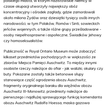
polskiego miasta, w którym nazistowskie Niemcy w
czasie okupacji utworzyły największy obóz
koncentracyjny i ośrodek zagłady, gdzie zamordowali
około miliona Żydów oraz dziesiątki tysięcy osób innych
narodowości, w tym Polaków, Romów i Sinti, sowieckich
jeńców wojennych, a także różne grupy prześladowane -
osoby niepełnosprawne i aspołeczne, Świadków Jehowy
czy homoseksualistów.
Publiczność w Royal Ontario Museum może zobaczyć
kilkaset przedmiotów pochodzących w większości ze
zbiorów Miejsca Pamięci Auschwitz. To między innymi
osobiste rzeczy należące do ofiar - jak walizki, okulary czy
buty. Pokazane zostały także betonowe słupy
stanowiące część ogrodzenia obozu Auschwitz,
fragmenty oryginalnego baraku dla więźniów obozu
Auschwitz III-Monowitz, przedmioty należące do
pierwszego i najdłużej sprawującego funkcję komendanta
obozu Auschwitz Rudolfa Hoessa, maska gazowa