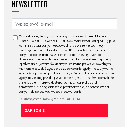
NEWSLETTER
Oświadczam, że wyrażam zgodę oraz upoważniam Muzeum
Historii Polski, ul. Gwardii 1, 01-538 Warszawa, (dalej MHP) jako
Administratora danych osobowych oraz wszelkie podmioty
działające na rzecz lub zlecenie MHP do przetwarzania moich
danych osob. (e-mail) w zakresie i celach niezbędnych do
otrzymywania newslettera dzieje.pl od dnia wyrażenia tej zgody do
jej odwołania. Jestem świadomy/a, że mam prawo w dowolnym
momencie odwołać zgodę oraz że odwołanie zgody nie wpływa na
zgodność z prawem przetwarzania, którego dokonano na podstawie
zgody udzielonej przed jej wycofaniem. Jestem też świadomy/a, że
przysługuje mi prawo dostępu do moich danych, do ich
sprostowania, do ograniczenia przetwarzania, do przenoszenia
danych, do sprzeciwu wobec przetwarzania.