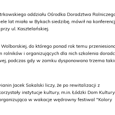
iotrkowskiego oddziału Ośrodka Doradztwa Rolniczeg
wiele lat miała w Bykach siedzibę, mówił na konferencj
rzy ul. Kasztelańskiej.
 Wolborskiej, do którego ponad rok temu przeniesion
rolników i organizujących dla nich szkolenia dorad
owej, podczas gdy w zamku dysponowano trzema tak
anin Jacek Sokalski liczy, że po rewitalizacji z
ystały instytucje kultury, m.in. Łódzki Dom Kultury
 organizująca w wakacje wędrowny festiwal "Kolory