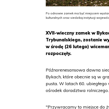
Po odnowie zamek ma być miejscem wystaw 
kulturalnych oraz siedzibą instytucji wojewó
XVII-wieczny zamek w Bykac
Trybunalskiego, zostanie w
w środę (26 lutego) wicemar
rozpoczęły.
Późnorenesansowa dawna sied
Bykach, które obecnie są w gra
pusta. W latach 60. ubiegłego w
ośrodek doradztwa rolniczego.
"Przywracamy to miejsce do ży