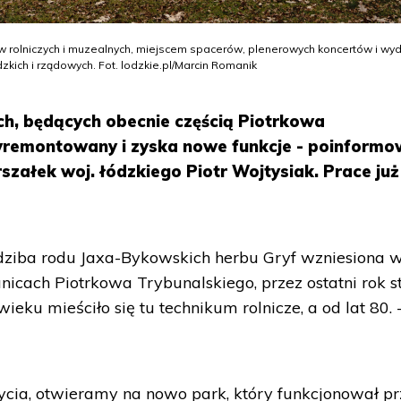
rolniczych i muzealnych, miejscem spacerów, plenerowych koncertów i wy
dzkich i rządowych. Fot. lodzkie.pl/Marcin Romanik
h, będących obecnie częścią Piotrkowa
yremontowany i zyska nowe funkcje - poinformo
szałek woj. łódzkiego Piotr Wojtysiak. Prace już
ziba rodu Jaxa-Bykowskich herbu Gryf wzniesiona 
nicach Piotrkowa Trybunalskiego, przez ostatni rok s
ieku mieściło się tu technikum rolnicze, a od lat 80. 
cia, otwieramy na nowo park, który funkcjonował pr