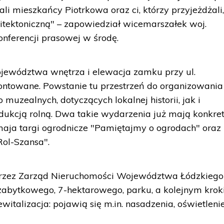
ali mieszkańcy Piotrkowa oraz ci, którzy przyjeżdżali
hitektoniczną" – zapowiedział wicemarszałek woj.
onferencji prasowej w środę.
jewództwa wnętrza i elewacja zamku przy ul.
ontowane. Powstanie tu przestrzeń do organizowania
muzealnych, dotyczących lokalnej historii, jak i
dukcją rolną. Dwa takie wydarzenia już mają konkre
maja targi ogrodnicze "Pamiętajmy o ogrodach" oraz
ol-Szansa".
rzez Zarząd Nieruchomości Województwa Łódzkiego
zabytkowego, 7-hektarowego, parku, a kolejnym kro
witalizacja: pojawią się m.in. nasadzenia, oświetlenie