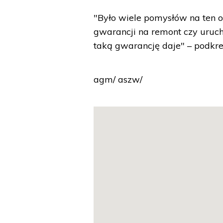
"Było wiele pomysłów na ten ob
gwarancji na remont czy uru
taką gwarancję daje" – podkreś
agm/ aszw/