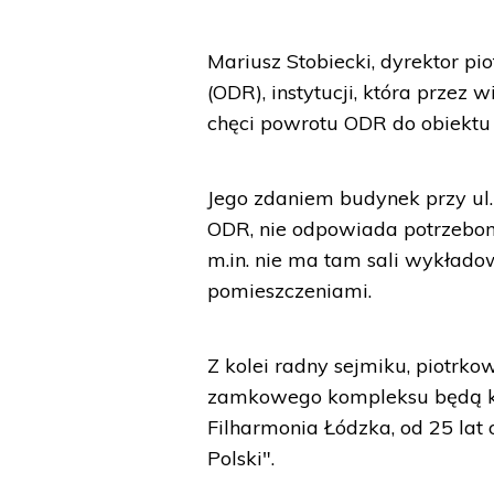
Mariusz Stobiecki, dyrektor p
(ODR), instytucji, która przez 
chęci powrotu ODR do obiektu p
Jego zdaniem budynek przy ul.
ODR, nie odpowiada potrzebom 
m.in. nie ma tam sali wykład
pomieszczeniami.
Z kolei radny sejmiku, piotrkowi
zamkowego kompleksu będą korz
Filharmonia Łódzka, od 25 lat
Polski".