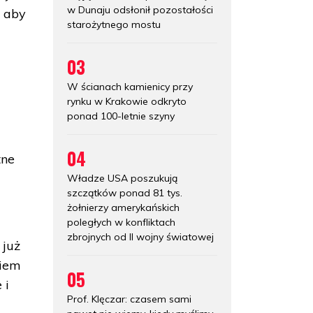
w Dunaju odsłonił pozostałości
, aby
starożytnego mostu
03
W ścianach kamienicy przy
rynku w Krakowie odkryto
ponad 100-letnie szyny
04
tne
Władze USA poszukują
szczątków ponad 81 tys.
żołnierzy amerykańskich
poległych w konfliktach
zbrojnych od II wojny światowej
 już
kiem
05
 i
Prof. Klęczar: czasem sami