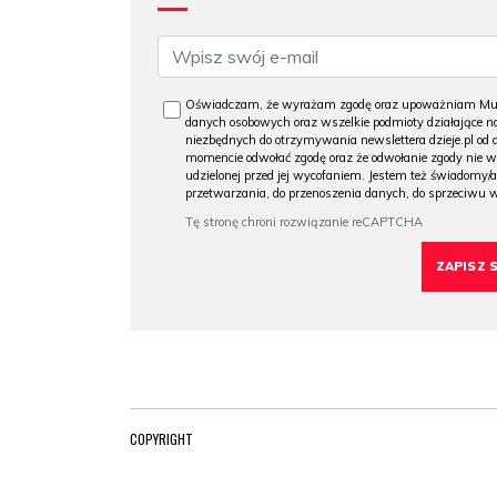
Oświadczam, że wyrażam zgodę oraz upoważniam Muzeu
danych osobowych oraz wszelkie podmioty działające na
niezbędnych do otrzymywania newslettera dzieje.pl od
momencie odwołać zgodę oraz że odwołanie zgody nie 
udzielonej przed jej wycofaniem. Jestem też świadomy/a
przetwarzania, do przenoszenia danych, do sprzeciwu 
COPYRIGHT