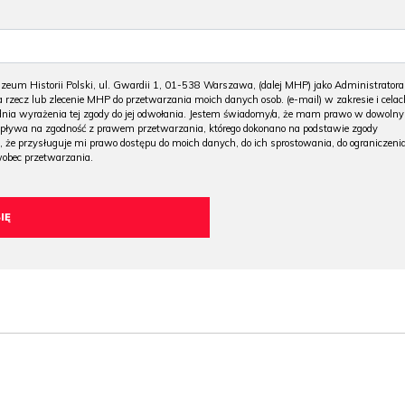
m Historii Polski, ul. Gwardii 1, 01-538 Warszawa, (dalej MHP) jako Administratora
 rzecz lub zlecenie MHP do przetwarzania moich danych osob. (e-mail) w zakresie i celac
 dnia wyrażenia tej zgody do jej odwołania. Jestem świadomy/a, że mam prawo w dowoln
wpływa na zgodność z prawem przetwarzania, którego dokonano na podstawie zgody
, że przysługuje mi prawo dostępu do moich danych, do ich sprostowania, do ograniczeni
wobec przetwarzania.