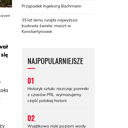
Przypadek Ingeborg Bachmann
darzeń
35 lat temu runęła najwyższa
budowla świata: maszt w
Konstantynowie
wał
 się
NAJPOPULARNIEJSZE
01
w
Historyk sztuki: niszcząc pomniki
tała
z czasów PRL, wymazujemy
-
część polskiej historii
02
zy
Wyjątkowo niski poziom wody