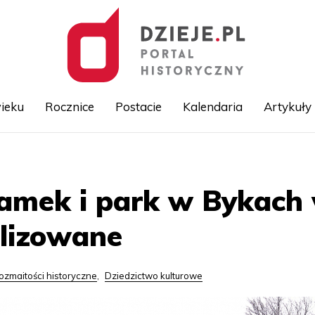
ieku
Rocznice
Postacie
Kalendaria
Artykuły
Przejdź
do
treści
amek i park w Bykach
alizowane
ozmaitości historyczne
,
Dziedzictwo kulturowe