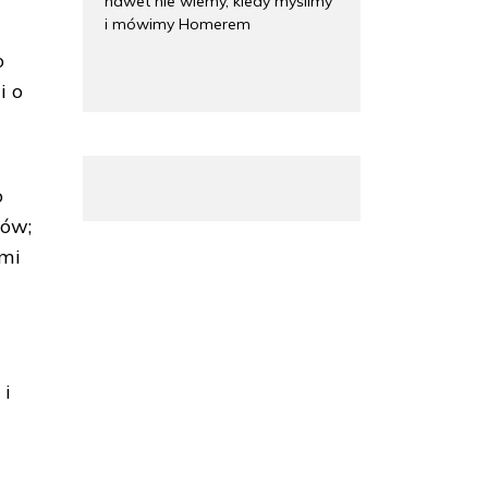
nawet nie wiemy, kiedy myślimy
i mówimy Homerem
o
i o
o
ców;
imi
 i