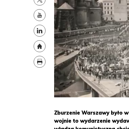
Zburzenie Warszawy było wi
wojnie to wydarzenie wydawa
władza komunistyczna chci