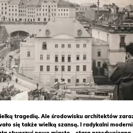
elką tragedią. Ale środowisku architektów zara
ło się także wielką szansą. I radykalni moderniś
ała stworzyć nowe miasto – stara przedwojenna