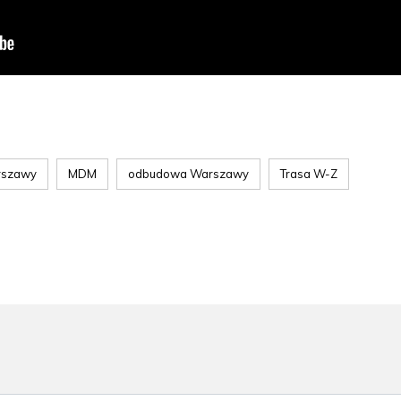
arszawy
MDM
odbudowa Warszawy
Trasa W-Z