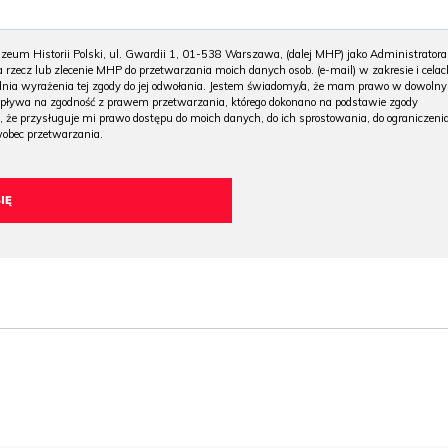
m Historii Polski, ul. Gwardii 1, 01-538 Warszawa, (dalej MHP) jako Administratora
 rzecz lub zlecenie MHP do przetwarzania moich danych osob. (e-mail) w zakresie i celac
 dnia wyrażenia tej zgody do jej odwołania. Jestem świadomy/a, że mam prawo w dowoln
wpływa na zgodność z prawem przetwarzania, którego dokonano na podstawie zgody
, że przysługuje mi prawo dostępu do moich danych, do ich sprostowania, do ograniczeni
wobec przetwarzania.