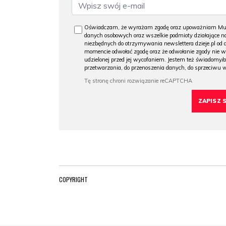
Oświadczam, że wyrażam zgodę oraz upoważniam Muzeu
danych osobowych oraz wszelkie podmioty działające na
niezbędnych do otrzymywania newslettera dzieje.pl od
momencie odwołać zgodę oraz że odwołanie zgody nie 
udzielonej przed jej wycofaniem. Jestem też świadomy/a
przetwarzania, do przenoszenia danych, do sprzeciwu 
COPYRIGHT