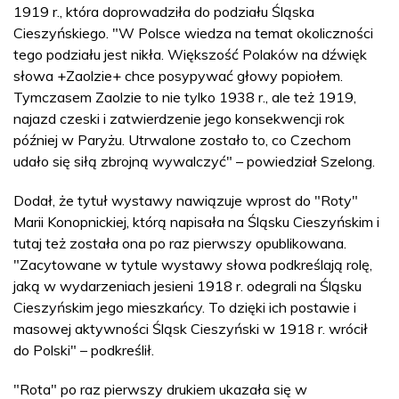
1919 r., która doprowadziła do podziału Śląska
Cieszyńskiego. "W Polsce wiedza na temat okoliczności
tego podziału jest nikła. Większość Polaków na dźwięk
słowa +Zaolzie+ chce posypywać głowy popiołem.
Tymczasem Zaolzie to nie tylko 1938 r., ale też 1919,
najazd czeski i zatwierdzenie jego konsekwencji rok
później w Paryżu. Utrwalone zostało to, co Czechom
udało się siłą zbrojną wywalczyć" – powiedział Szelong.
Dodał, że tytuł wystawy nawiązuje wprost do "Roty"
Marii Konopnickiej, którą napisała na Śląsku Cieszyńskim i
tutaj też została ona po raz pierwszy opublikowana.
"Zacytowane w tytule wystawy słowa podkreślają rolę,
jaką w wydarzeniach jesieni 1918 r. odegrali na Śląsku
Cieszyńskim jego mieszkańcy. To dzięki ich postawie i
masowej aktywności Śląsk Cieszyński w 1918 r. wrócił
do Polski" – podkreślił.
"Rota" po raz pierwszy drukiem ukazała się w