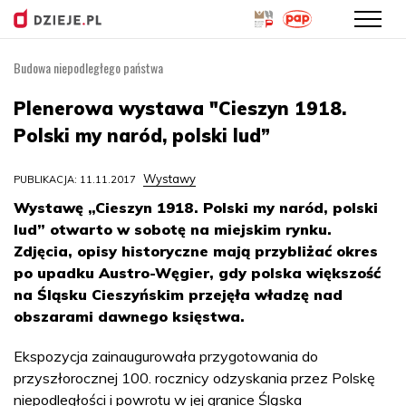
Budowa niepodległego państwa
Przejdź
do
Plenerowa wystawa "Cieszyn 1918.
treści
Polski my naród, polski lud”
Wystawy
PUBLIKACJA: 11.11.2017
Wystawę „Cieszyn 1918. Polski my naród, polski
lud” otwarto w sobotę na miejskim rynku.
Zdjęcia, opisy historyczne mają przybliżać okres
po upadku Austro-Węgier, gdy polska większość
na Śląsku Cieszyńskim przejęła władzę nad
obszarami dawnego księstwa.
Ekspozycja zainaugurowała przygotowania do
przyszłorocznej 100. rocznicy odzyskania przez Polskę
niepodległości i powrotu w jej granice Śląska