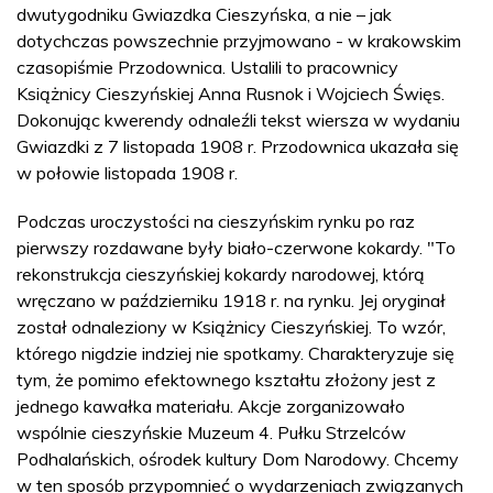
dwutygodniku Gwiazdka Cieszyńska, a nie – jak
dotychczas powszechnie przyjmowano - w krakowskim
czasopiśmie Przodownica. Ustalili to pracownicy
Książnicy Cieszyńskiej Anna Rusnok i Wojciech Święs.
Dokonując kwerendy odnaleźli tekst wiersza w wydaniu
Gwiazdki z 7 listopada 1908 r. Przodownica ukazała się
w połowie listopada 1908 r.
Podczas uroczystości na cieszyńskim rynku po raz
pierwszy rozdawane były biało-czerwone kokardy. "To
rekonstrukcja cieszyńskiej kokardy narodowej, którą
wręczano w październiku 1918 r. na rynku. Jej oryginał
został odnaleziony w Książnicy Cieszyńskiej. To wzór,
którego nigdzie indziej nie spotkamy. Charakteryzuje się
tym, że pomimo efektownego kształtu złożony jest z
jednego kawałka materiału. Akcje zorganizowało
wspólnie cieszyńskie Muzeum 4. Pułku Strzelców
Podhalańskich, ośrodek kultury Dom Narodowy. Chcemy
w ten sposób przypomnieć o wydarzeniach związanych