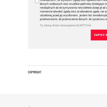
Oświadczam, że wyrażam zgodę oraz upoważniam Muzeu
danych osobowych oraz wszelkie podmioty działające na
niezbędnych do otrzymywania newslettera dzieje.pl od
momencie odwołać zgodę oraz że odwołanie zgody nie 
udzielonej przed jej wycofaniem. Jestem też świadomy/a
przetwarzania, do przenoszenia danych, do sprzeciwu 
COPYRIGHT