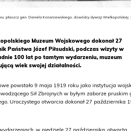
 płaszcz gen. Daniela Konarzewskiego, dowódcy dywizji Wielkopolskiej. 1
lkopolskiego Muzeum Wojskowego dokonał 27
nik Państwa Józef Piłsudski, podczas wizyty w
ładnie 100 lat po tamtym wydarzeniu, muzeum
ącą wiek swojej działalności.
we powstało 9 maja 1919 roku jako instytucja woj
odzącego Sił Zbrojnych w byłym zaborze pruskim 
ego. Uroczystego otwarcia dokonał 27 października 
wydarzeniach, w niedzielę 27 października, otwarta