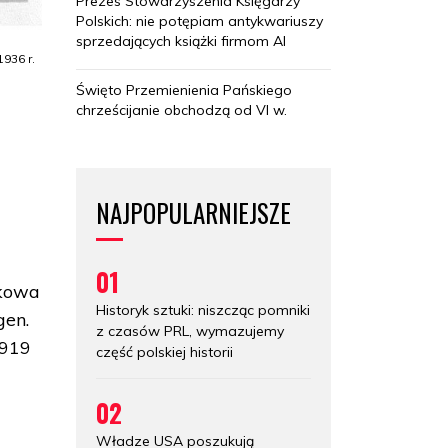
Prezes Stowarzyszenia Księgarzy
Polskich: nie potępiam antykwariuszy
sprzedających książki firmom AI
936 r.
Święto Przemienienia Pańskiego
chrześcijanie obchodzą od VI w.
NAJPOPULARNIEJSZE
01
skowa
Historyk sztuki: niszcząc pomniki
gen.
z czasów PRL, wymazujemy
1919
część polskiej historii
02
Władze USA poszukują