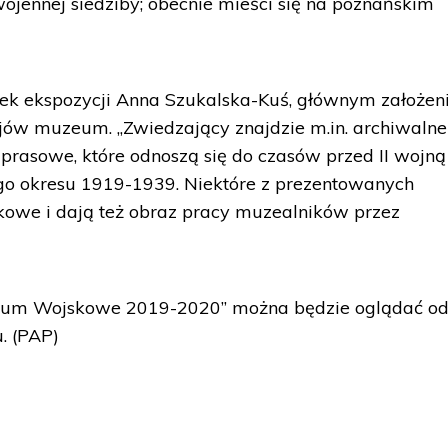
jennej siedziby; obecnie mieści się na poznańskim
orek ekspozycji Anna Szukalska-Kuś, głównym założe
ejów muzeum. „Zwiedzający znajdzie m.in. archiwalne
 prasowe, które odnoszą się do czasów przed II wojną
ego okresu 1919-1939. Niektóre z prezentowanych
kowe i dają też obraz pracy muzealników przez
eum Wojskowe 2019-2020” można będzie oglądać o
. (PAP)