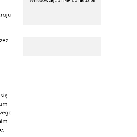
Wniebowzięcia NMP od niedzieli
raju
rzez
się
eum
wego
nim
e.