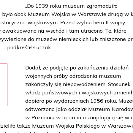
„Do 1939 roku muzeum zgromadziło
ów i było obok Muzeum Wojska w Warszawie drugą w k
u historyczno-wojskowym. Przed wybuchem II wojny
y ewakuowano na wschód i tam utracono. Te, które
 wywiezione do muzeów niemieckich lub zniszczone p
 – podkreślił Łuczak.
Dodał, że podjęte po zakończeniu działań
wojennych próby odrodzenia muzeum
zakończyły się niepowodzeniem. Stosunek
władz państwowych i wojskowych zmienił 
dopiero po wydarzeniach 1956 roku. Muz
odtworzono jako oddział Muzeum Narodo
w Poznaniu w oparciu o znajdującą się w 
udzieliło także Muzeum Wojska Polskiego w Warszawi