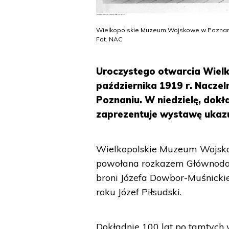
Wielkopolskie Muzeum Wojskowe w Poznaniu:
Fot. NAC
Uroczystego otwarcia Wie
października 1919 r. Naczel
Poznaniu. W niedzielę, dok
zaprezentuje wystawę ukazuj
Wielkopolskie Muzeum Wojsko
powołana rozkazem Głównodow
broni Józefa Dowbor-Muśnicki
roku Józef Piłsudski.
Dokładnie 100 lat po tamtych 