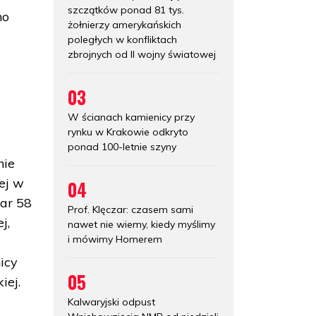
szczątków ponad 81 tys.
no
żołnierzy amerykańskich
poległych w konfliktach
zbrojnych od II wojny światowej
03
W ścianach kamienicy przy
rynku w Krakowie odkryto
ponad 100-letnie szyny
nie
ej w
04
zar 58
Prof. Klęczar: czasem sami
j,
nawet nie wiemy, kiedy myślimy
i mówimy Homerem
icy
05
iej.
Kalwaryjski odpust