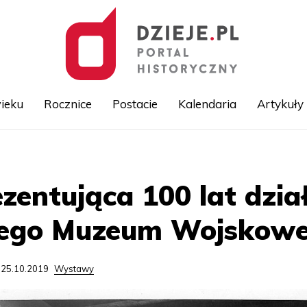
ieku
Rocznice
Postacie
Kalendaria
Artykuły
Przejdź
do
treści
entująca 100 lat dział
iego Muzeum Wojskow
 25.10.2019
Wystawy