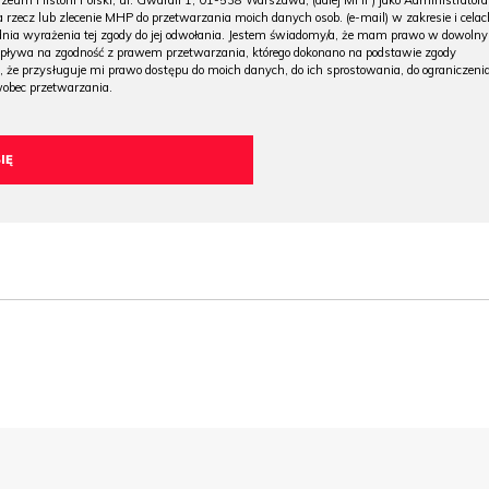
m Historii Polski, ul. Gwardii 1, 01-538 Warszawa, (dalej MHP) jako Administratora
 rzecz lub zlecenie MHP do przetwarzania moich danych osob. (e-mail) w zakresie i celac
 dnia wyrażenia tej zgody do jej odwołania. Jestem świadomy/a, że mam prawo w dowoln
wpływa na zgodność z prawem przetwarzania, którego dokonano na podstawie zgody
, że przysługuje mi prawo dostępu do moich danych, do ich sprostowania, do ograniczeni
wobec przetwarzania.