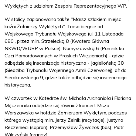
Wyklętych z udziałem Zespołu Reprezentacyjnego WP.
W stolicy zaplanowano także "Marsz szlakiem miejsc
kaźni Żołnierzy Wyklętych". Trasa biegnie od
Wojskowego Trybunału Wojskowego (ul. 11 Listopada
680 , przez m.in. Strzelecką 8 (Kwatera Główna
NKWD/WUBP w Polsce), Namysłowską 6 (Pomnik ku
Czci Pomordowanych w Praskich Więzieniach) - gdzie
odbędzie się inscenizacja historyczna - Jagiellońską 38
(Siedziba Trybunału Wojennego Armii Czerwonej), aż do
Sierakowskiego 9, gdzie także odbędzie się inscenizacja
historyczna.
W czwartek w Katedrze św. Michała Archanioła i Floriana
Męczennika odbędzie się również koncert Msza
Warszawska w hołdzie Żołnierzom Wyklętym, podczas
którego wystąpią m.in. Jerzy Zelnik (recytacje), Justyna
Reczeniedi (sopran), Przemysław Żywczok (bas), Piotr
Wilczyński (organy).