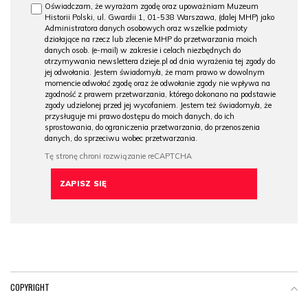
Oświadczam, że wyrażam zgodę oraz upoważniam Muzeum
Historii Polski, ul. Gwardii 1, 01-538 Warszawa, (dalej MHP) jako
Administratora danych osobowych oraz wszelkie podmioty
działające na rzecz lub zlecenie MHP do przetwarzania moich
danych osob. (e-mail) w zakresie i celach niezbędnych do
otrzymywania newslettera dzieje.pl od dnia wyrażenia tej zgody do
jej odwołania. Jestem świadomy/a, że mam prawo w dowolnym
momencie odwołać zgodę oraz że odwołanie zgody nie wpływa na
zgodność z prawem przetwarzania, którego dokonano na podstawie
zgody udzielonej przed jej wycofaniem. Jestem też świadomy/a, że
przysługuje mi prawo dostępu do moich danych, do ich
sprostowania, do ograniczenia przetwarzania, do przenoszenia
danych, do sprzeciwu wobec przetwarzania.
COPYRIGHT