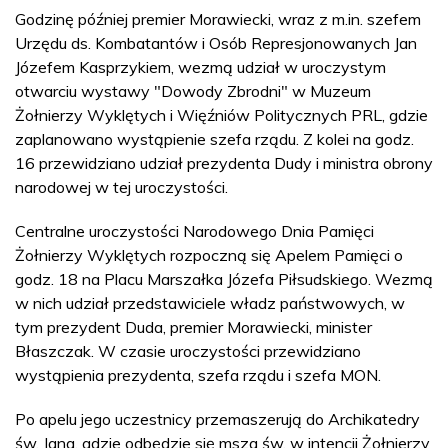
Godzinę później premier Morawiecki, wraz z m.in. szefem
Urzędu ds. Kombatantów i Osób Represjonowanych Jan
Józefem Kasprzykiem, wezmą udział w uroczystym
otwarciu wystawy "Dowody Zbrodni" w Muzeum
Żołnierzy Wyklętych i Więźniów Politycznych PRL, gdzie
zaplanowano wystąpienie szefa rządu. Z kolei na godz.
16 przewidziano udział prezydenta Dudy i ministra obrony
narodowej w tej uroczystości.
Centralne uroczystości Narodowego Dnia Pamięci
Żołnierzy Wyklętych rozpoczną się Apelem Pamięci o
godz. 18 na Placu Marszałka Józefa Piłsudskiego. Wezmą
w nich udział przedstawiciele władz państwowych, w
tym prezydent Duda, premier Morawiecki, minister
Błaszczak. W czasie uroczystości przewidziano
wystąpienia prezydenta, szefa rządu i szefa MON.
Po apelu jego uczestnicy przemaszerują do Archikatedry
św. Jana, gdzie odbędzie się msza św. w intencji Żołnierzy