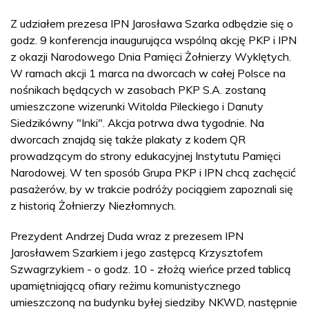
Z udziałem prezesa IPN Jarosława Szarka odbędzie się o
godz. 9 konferencja inaugurująca wspólną akcję PKP i IPN
z okazji Narodowego Dnia Pamięci Żołnierzy Wyklętych.
W ramach akcji 1 marca na dworcach w całej Polsce na
nośnikach będących w zasobach PKP S.A. zostaną
umieszczone wizerunki Witolda Pileckiego i Danuty
Siedzikówny "Inki". Akcja potrwa dwa tygodnie. Na
dworcach znajdą się także plakaty z kodem QR
prowadzącym do strony edukacyjnej Instytutu Pamięci
Narodowej. W ten sposób Grupa PKP i IPN chcą zachęcić
pasażerów, by w trakcie podróży pociągiem zapoznali się
z historią Żołnierzy Niezłomnych.
Prezydent Andrzej Duda wraz z prezesem IPN
Jarosławem Szarkiem i jego zastępcą Krzysztofem
Szwagrzykiem - o godz. 10 - złożą wieńce przed tablicą
upamiętniającą ofiary reżimu komunistycznego
umieszczoną na budynku byłej siedziby NKWD, następnie