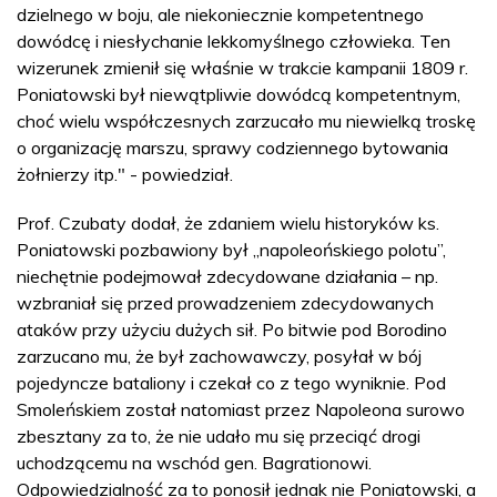
dzielnego w boju, ale niekoniecznie kompetentnego
dowódcę i niesłychanie lekkomyślnego człowieka. Ten
wizerunek zmienił się właśnie w trakcie kampanii 1809 r.
Poniatowski był niewątpliwie dowódcą kompetentnym,
choć wielu współczesnych zarzucało mu niewielką troskę
o organizację marszu, sprawy codziennego bytowania
żołnierzy itp." - powiedział.
Prof. Czubaty dodał, że zdaniem wielu historyków ks.
Poniatowski pozbawiony był „napoleońskiego polotu”,
niechętnie podejmował zdecydowane działania – np.
wzbraniał się przed prowadzeniem zdecydowanych
ataków przy użyciu dużych sił. Po bitwie pod Borodino
zarzucano mu, że był zachowawczy, posyłał w bój
pojedyncze bataliony i czekał co z tego wyniknie. Pod
Smoleńskiem został natomiast przez Napoleona surowo
zbesztany za to, że nie udało mu się przeciąć drogi
uchodzącemu na wschód gen. Bagrationowi.
Odpowiedzialność za to ponosił jednak nie Poniatowski, a