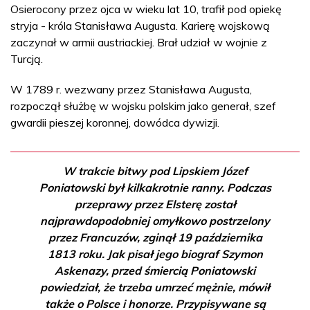
Osierocony przez ojca w wieku lat 10, trafił pod opiekę
stryja - króla Stanisława Augusta. Karierę wojskową
zaczynał w armii austriackiej. Brał udział w wojnie z
Turcją.
W 1789 r. wezwany przez Stanisława Augusta,
rozpoczął służbę w wojsku polskim jako generał, szef
gwardii pieszej koronnej, dowódca dywizji.
W trakcie bitwy pod Lipskiem Józef
Poniatowski był kilkakrotnie ranny. Podczas
przeprawy przez Elsterę został
najprawdopodobniej omyłkowo postrzelony
przez Francuzów, zginął 19 października
1813 roku. Jak pisał jego biograf Szymon
Askenazy, przed śmiercią Poniatowski
powiedział, że trzeba umrzeć mężnie, mówił
także o Polsce i honorze. Przypisywane są