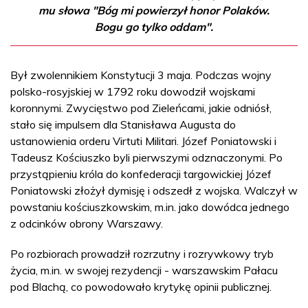
mu słowa "Bóg mi powierzył honor Polaków.
Bogu go tylko oddam".
Był zwolennikiem Konstytucji 3 maja. Podczas wojny
polsko-rosyjskiej w 1792 roku dowodził wojskami
koronnymi. Zwycięstwo pod Zieleńcami, jakie odniósł,
stało się impulsem dla Stanisława Augusta do
ustanowienia orderu Virtuti Militari. Józef Poniatowski i
Tadeusz Kościuszko byli pierwszymi odznaczonymi. Po
przystąpieniu króla do konfederacji targowickiej Józef
Poniatowski złożył dymisję i odszedł z wojska. Walczył w
powstaniu kościuszkowskim, m.in. jako dowódca jednego
z odcinków obrony Warszawy.
Po rozbiorach prowadził rozrzutny i rozrywkowy tryb
życia, m.in. w swojej rezydencji - warszawskim Pałacu
pod Blachą, co powodowało krytykę opinii publicznej.