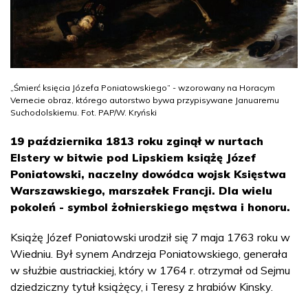
„Śmierć księcia Józefa Poniatowskiego” - wzorowany na Horacym
Vernecie obraz, którego autorstwo bywa przypisywane Januaremu
Suchodolskiemu. Fot. PAP/W. Kryński
19 października 1813 roku zginął w nurtach
Elstery w bitwie pod Lipskiem książę Józef
Poniatowski, naczelny dowódca wojsk Księstwa
Warszawskiego, marszałek Francji. Dla wielu
pokoleń - symbol żołnierskiego męstwa i honoru.
Książę Józef Poniatowski urodził się 7 maja 1763 roku w
Wiedniu. Był synem Andrzeja Poniatowskiego, generała
w służbie austriackiej, który w 1764 r. otrzymał od Sejmu
dziedziczny tytuł książęcy, i Teresy z hrabiów Kinsky.