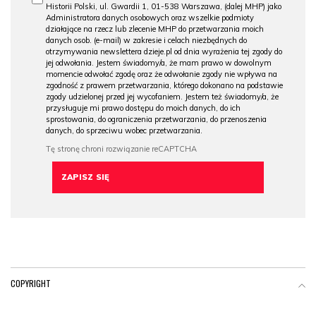
Historii Polski, ul. Gwardii 1, 01-538 Warszawa, (dalej MHP) jako
Administratora danych osobowych oraz wszelkie podmioty
działające na rzecz lub zlecenie MHP do przetwarzania moich
danych osob. (e-mail) w zakresie i celach niezbędnych do
otrzymywania newslettera dzieje.pl od dnia wyrażenia tej zgody do
jej odwołania. Jestem świadomy/a, że mam prawo w dowolnym
momencie odwołać zgodę oraz że odwołanie zgody nie wpływa na
zgodność z prawem przetwarzania, którego dokonano na podstawie
zgody udzielonej przed jej wycofaniem. Jestem też świadomy/a, że
przysługuje mi prawo dostępu do moich danych, do ich
sprostowania, do ograniczenia przetwarzania, do przenoszenia
danych, do sprzeciwu wobec przetwarzania.
COPYRIGHT