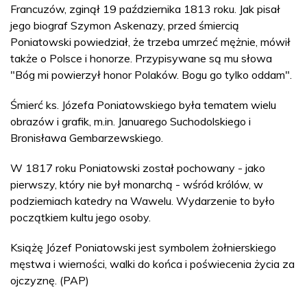
Francuzów, zginął 19 października 1813 roku. Jak pisał
jego biograf Szymon Askenazy, przed śmiercią
Poniatowski powiedział, że trzeba umrzeć mężnie, mówił
także o Polsce i honorze. Przypisywane są mu słowa
"Bóg mi powierzył honor Polaków. Bogu go tylko oddam".
Śmierć ks. Józefa Poniatowskiego była tematem wielu
obrazów i grafik, m.in. Januarego Suchodolskiego i
Bronisława Gembarzewskiego.
W 1817 roku Poniatowski został pochowany - jako
pierwszy, który nie był monarchą - wśród królów, w
podziemiach katedry na Wawelu. Wydarzenie to było
początkiem kultu jego osoby.
Książę Józef Poniatowski jest symbolem żołnierskiego
męstwa i wierności, walki do końca i poświecenia życia za
ojczyznę. (PAP)