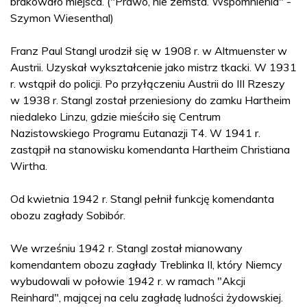
brakowało miejsca. ("Prawo, nie zemsta. Wspomnienia" -
Szymon Wiesenthal)
Franz Paul Stangl urodził się w 1908 r. w Altmuenster w
Austrii. Uzyskał wykształcenie jako mistrz tkacki. W 1931
r. wstąpił do policji. Po przyłączeniu Austrii do III Rzeszy
w 1938 r. Stangl został przeniesiony do zamku Hartheim
niedaleko Linzu, gdzie mieściło się Centrum
Nazistowskiego Programu Eutanazji T4. W 1941 r.
zastąpił na stanowisku komendanta Hartheim Christiana
Wirtha.
Od kwietnia 1942 r. Stangl pełnił funkcję komendanta
obozu zagłady Sobibór.
We wrześniu 1942 r. Stangl został mianowany
komendantem obozu zagłady Treblinka II, który Niemcy
wybudowali w połowie 1942 r. w ramach "Akcji
Reinhard", mającej na celu zagładę ludności żydowskiej.