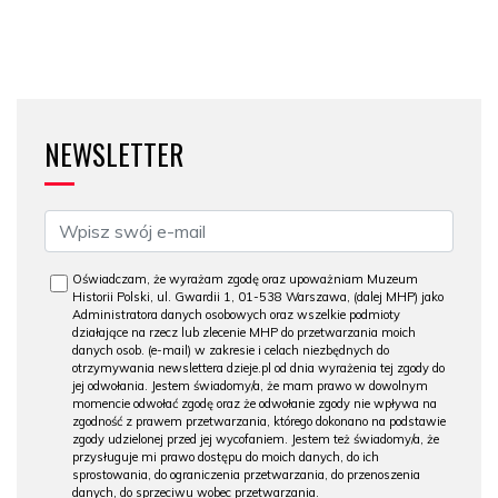
NEWSLETTER
Oświadczam, że wyrażam zgodę oraz upoważniam Muzeum
Historii Polski, ul. Gwardii 1, 01-538 Warszawa, (dalej MHP) jako
Administratora danych osobowych oraz wszelkie podmioty
działające na rzecz lub zlecenie MHP do przetwarzania moich
danych osob. (e-mail) w zakresie i celach niezbędnych do
otrzymywania newslettera dzieje.pl od dnia wyrażenia tej zgody do
jej odwołania. Jestem świadomy/a, że mam prawo w dowolnym
momencie odwołać zgodę oraz że odwołanie zgody nie wpływa na
zgodność z prawem przetwarzania, którego dokonano na podstawie
zgody udzielonej przed jej wycofaniem. Jestem też świadomy/a, że
przysługuje mi prawo dostępu do moich danych, do ich
sprostowania, do ograniczenia przetwarzania, do przenoszenia
danych, do sprzeciwu wobec przetwarzania.