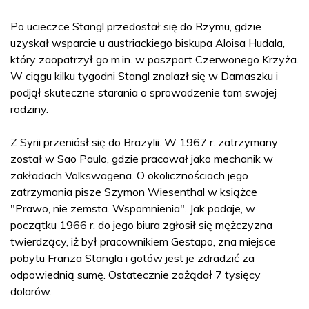
Po ucieczce Stangl przedostał się do Rzymu, gdzie
uzyskał wsparcie u austriackiego biskupa Aloisa Hudala,
który zaopatrzył go m.in. w paszport Czerwonego Krzyża.
W ciągu kilku tygodni Stangl znalazł się w Damaszku i
podjął skuteczne starania o sprowadzenie tam swojej
rodziny.
Z Syrii przeniósł się do Brazylii. W 1967 r. zatrzymany
został w Sao Paulo, gdzie pracował jako mechanik w
zakładach Volkswagena. O okolicznościach jego
zatrzymania pisze Szymon Wiesenthal w książce
"Prawo, nie zemsta. Wspomnienia". Jak podaje, w
początku 1966 r. do jego biura zgłosił się mężczyzna
twierdzący, iż był pracownikiem Gestapo, zna miejsce
pobytu Franza Stangla i gotów jest je zdradzić za
odpowiednią sumę. Ostatecznie zażądał 7 tysięcy
dolarów.