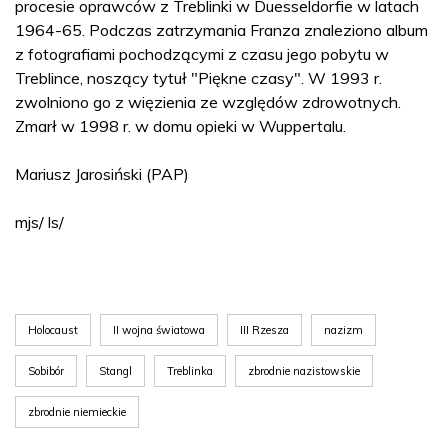
procesie oprawców z Treblinki w Duesseldorfie w latach
1964-65. Podczas zatrzymania Franza znaleziono album
z fotografiami pochodzącymi z czasu jego pobytu w
Treblince, noszący tytuł "Piękne czasy". W 1993 r.
zwolniono go z więzienia ze względów zdrowotnych.
Zmarł w 1998 r. w domu opieki w Wuppertalu.
Mariusz Jarosiński (PAP)
mjs/ ls/
Holocaust
II wojna światowa
III Rzesza
nazizm
Sobibór
Stangl
Treblinka
zbrodnie nazistowskie
zbrodnie niemieckie