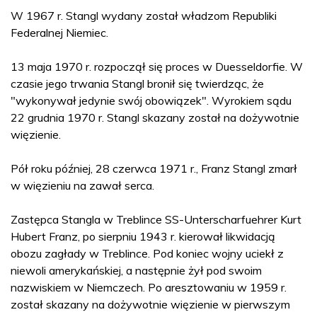
W 1967 r. Stangl wydany został władzom Republiki
Federalnej Niemiec.
13 maja 1970 r. rozpoczął się proces w Duesseldorfie. W
czasie jego trwania Stangl bronił się twierdząc, że
"wykonywał jedynie swój obowiązek". Wyrokiem sądu
22 grudnia 1970 r. Stangl skazany został na dożywotnie
więzienie.
Pół roku później, 28 czerwca 1971 r., Franz Stangl zmarł
w więzieniu na zawał serca.
Zastępca Stangla w Treblince SS-Unterscharfuehrer Kurt
Hubert Franz, po sierpniu 1943 r. kierował likwidacją
obozu zagłady w Treblince. Pod koniec wojny uciekł z
niewoli amerykańskiej, a następnie żył pod swoim
nazwiskiem w Niemczech. Po aresztowaniu w 1959 r.
został skazany na dożywotnie więzienie w pierwszym