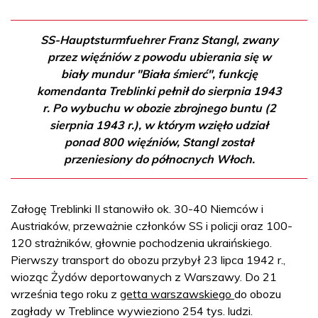
SS-Hauptsturmfuehrer Franz Stangl, zwany
przez więźniów z powodu ubierania się w
biały mundur "Biała śmierć", funkcję
komendanta Treblinki pełnił do sierpnia 1943
r. Po wybuchu w obozie zbrojnego buntu (2
sierpnia 1943 r.), w którym wzięło udział
ponad 800 więźniów, Stangl został
przeniesiony do północnych Włoch.
Załogę Treblinki II stanowiło ok. 30-40 Niemców i
Austriaków, przeważnie członków SS i policji oraz 100-
120 strażników, głownie pochodzenia ukraińskiego.
Pierwszy transport do obozu przybył 23 lipca 1942 r.,
wioząc Żydów deportowanych z Warszawy. Do 21
września tego roku z
getta warszawskiego
do obozu
zagłady w Treblince wywieziono 254 tys. ludzi.