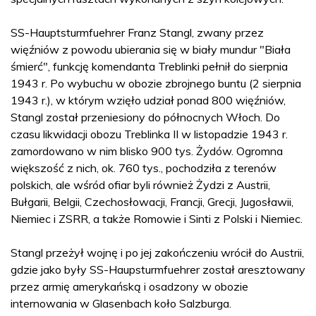
SS-Hauptsturmfuehrer Franz Stangl, zwany przez
więźniów z powodu ubierania się w biały mundur "Biała
śmierć", funkcję komendanta Treblinki pełnił do sierpnia
1943 r. Po wybuchu w obozie zbrojnego buntu (2 sierpnia
1943 r.), w którym wzięło udział ponad 800 więźniów,
Stangl został przeniesiony do północnych Włoch. Do
czasu likwidacji obozu Treblinka II w listopadzie 1943 r.
zamordowano w nim blisko 900 tys. Żydów. Ogromna
większość z nich, ok. 760 tys., pochodziła z terenów
polskich, ale wśród ofiar byli również Żydzi z Austrii,
Bułgarii, Belgii, Czechosłowacji, Francji, Grecji, Jugosławii,
Niemiec i ZSRR, a także Romowie i Sinti z Polski i Niemiec.
Stangl przeżył wojnę i po jej zakończeniu wrócił do Austrii,
gdzie jako były SS-Haupsturmfuehrer został aresztowany
przez armię amerykańską i osadzony w obozie
internowania w Glasenbach koło Salzburga.