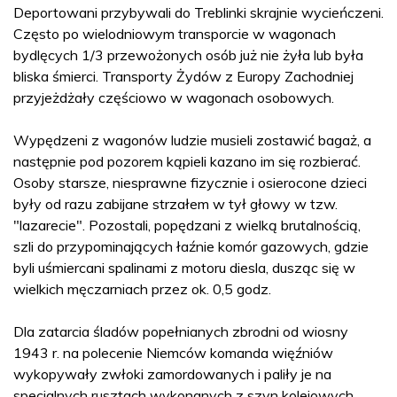
Deportowani przybywali do Treblinki skrajnie wycieńczeni.
Często po wielodniowym transporcie w wagonach
bydlęcych 1/3 przewożonych osób już nie żyła lub była
bliska śmierci. Transporty Żydów z Europy Zachodniej
przyjeżdżały częściowo w wagonach osobowych.
Wypędzeni z wagonów ludzie musieli zostawić bagaż, a
następnie pod pozorem kąpieli kazano im się rozbierać.
Osoby starsze, niesprawne fizycznie i osierocone dzieci
były od razu zabijane strzałem w tył głowy w tzw.
"lazarecie". Pozostali, popędzani z wielką brutalnością,
szli do przypominających łaźnie komór gazowych, gdzie
byli uśmiercani spalinami z motoru diesla, dusząc się w
wielkich męczarniach przez ok. 0,5 godz.
Dla zatarcia śladów popełnianych zbrodni od wiosny
1943 r. na polecenie Niemców komanda więźniów
wykopywały zwłoki zamordowanych i paliły je na
specjalnych rusztach wykonanych z szyn kolejowych.