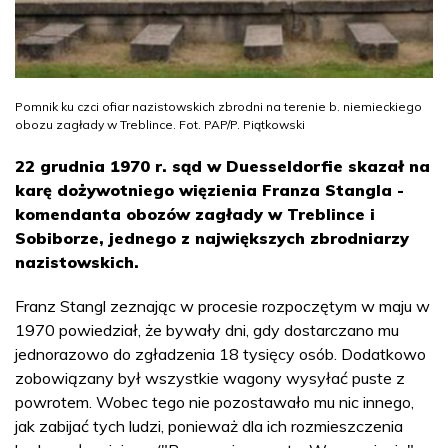
Pomnik ku czci ofiar nazistowskich zbrodni na terenie b. niemieckiego
obozu zagłady w Treblince. Fot. PAP/P. Piątkowski
22 grudnia 1970 r. sąd w Duesseldorfie skazał na
karę dożywotniego więzienia Franza Stangla -
komendanta obozów zagłady w Treblince i
Sobiborze, jednego z największych zbrodniarzy
nazistowskich.
Franz Stangl zeznając w procesie rozpoczętym w maju w
1970 powiedział, że bywały dni, gdy dostarczano mu
jednorazowo do zgładzenia 18 tysięcy osób. Dodatkowo
zobowiązany był wszystkie wagony wysyłać puste z
powrotem. Wobec tego nie pozostawało mu nic innego,
jak zabijać tych ludzi, ponieważ dla ich rozmieszczenia