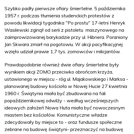
Szybko padły pierwsze ofiary śmiertelne. 5 października
1957 r. podczas tłumienia studenckich protestów z
powodu likwidacji tygodnika "Po prostu" 17-letni Henryk
Wasilewski zginął od serii z pistoletu maszynowego na
zaimprowizowanej barykadzie przy ul. Hibnera. Poraniony
Jan Skwara zmarł na pogotowiu. W akcji pacyfikacyjnej
wzięło udział prawie 1,7 tys. zomowców i milicjantów.
Prawdopodobnie również dwie ofiary śmiertelne były
wynikiem akcji ZOMO przeciwko obrońcom krzyża,
ustawionego w miejscu - róg ul. Majakowskiego i Marksa -
planowanej budowy kościoła w Nowej Hucie 27 kwietnia
1960 r. Świątynia miała być zbudowana na fali
popaździernikowej odwilży - według wcześniejszych
ideowych założeń Nowa Huta miała być nowoczesnym
miastem bez kościołów. Komunistyczne władze
zdecydowały by miejsce to - oraz fundusze społeczne
zebrane na budowę świątyni- przeznaczyć na budowę