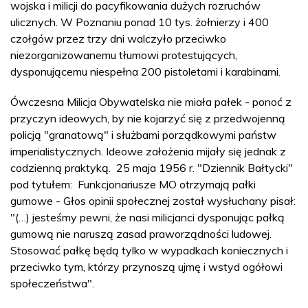
wojska i milicji do pacyfikowania dużych rozruchów
ulicznych. W Poznaniu ponad 10 tys. żołnierzy i 400
czołgów przez trzy dni walczyło przeciwko
niezorganizowanemu tłumowi protestujących,
dysponującemu niespełna 200 pistoletami i karabinami.
Ówczesna Milicja Obywatelska nie miała pałek - ponoć z
przyczyn ideowych, by nie kojarzyć się z przedwojenną
policją "granatową" i służbami porządkowymi państw
imperialistycznych. Ideowe założenia mijały się jednak z
codzienną praktyką. 25 maja 1956 r. "Dziennik Bałtycki"
pod tytułem: Funkcjonariusze MO otrzymają pałki
gumowe - Głos opinii społecznej został wysłuchany pisał:
"(…) jesteśmy pewni, że nasi milicjanci dysponując pałką
gumową nie naruszą zasad praworządności ludowej.
Stosować pałkę będą tylko w wypadkach koniecznych i
przeciwko tym, którzy przynoszą ujmę i wstyd ogółowi
społeczeństwa".