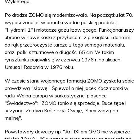
Wyklętego.
Po drodze ZOMO się modernizowało. Na początku lat 70.
wyposażono je w armatki wodne polskiej produkcji
"Hydromil 1" i miotacze gazu łzawiącego. Funkcjonariuszy
ubrano w nowe kaski z przyłbicami z plexiglasu i dano im
do rąk przezroczyste tarcze z tego samego materiału,
oraz pałki szturmowe o długości 65 cm. W takim
rynsztunku pojawili się w czerwcu 1976 r. na ulicach
Ursusa i Radomia w 1976 roku.
W czasie stanu wojennego formacja ZOMO zyskała sobie
prawdziwą "sławę". Śpiewał o niej Jacek Kaczmarski w
radiu Wolna Europa w sarkastycznej piosence
"Świadectwo": "ZOMO tanio się sprzedaje, Buce tępe i
uczynne, Za dwa Króle czyli Cwaję, Sami wiozą na
melinę".
Powstawały dowcipy np: "Ani IXI ani OMO nie wypierze