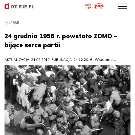
Rok 1956
Przejdź
do
24 grudnia 1956 r. powstało ZOMO –
treści
bijące serce partii
Wiadomości
AKTUALIZACJA: 24.02.2019, PUBLIKACJA: 24.12.2016