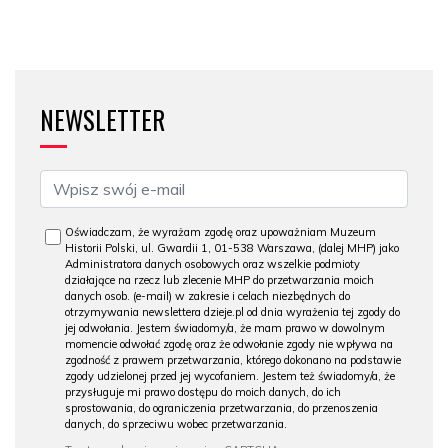
NEWSLETTER
Oświadczam, że wyrażam zgodę oraz upoważniam Muzeum
Historii Polski, ul. Gwardii 1, 01-538 Warszawa, (dalej MHP) jako
Administratora danych osobowych oraz wszelkie podmioty
działające na rzecz lub zlecenie MHP do przetwarzania moich
danych osob. (e-mail) w zakresie i celach niezbędnych do
otrzymywania newslettera dzieje.pl od dnia wyrażenia tej zgody do
jej odwołania. Jestem świadomy/a, że mam prawo w dowolnym
momencie odwołać zgodę oraz że odwołanie zgody nie wpływa na
zgodność z prawem przetwarzania, którego dokonano na podstawie
zgody udzielonej przed jej wycofaniem. Jestem też świadomy/a, że
przysługuje mi prawo dostępu do moich danych, do ich
sprostowania, do ograniczenia przetwarzania, do przenoszenia
danych, do sprzeciwu wobec przetwarzania.