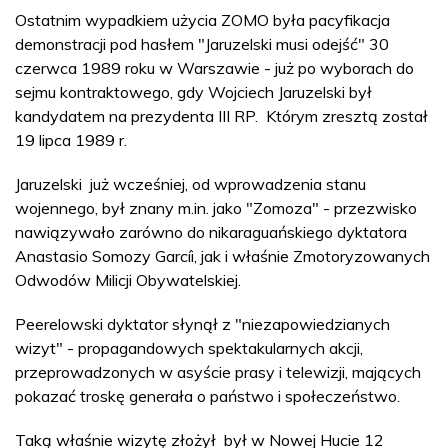
Ostatnim wypadkiem użycia ZOMO była pacyfikacja
demonstracji pod hasłem "Jaruzelski musi odejść" 30
czerwca 1989 roku w Warszawie - już po wyborach do
sejmu kontraktowego, gdy Wojciech Jaruzelski był
kandydatem na prezydenta III RP. Którym zresztą został
19 lipca 1989 r.
Jaruzelski już wcześniej, od wprowadzenia stanu
wojennego, był znany m.in. jako "Zomoza" - przezwisko
nawiązywało zarówno do nikaraguańskiego dyktatora
Anastasio Somozy Garcíi, jak i właśnie Zmotoryzowanych
Odwodów Milicji Obywatelskiej.
Peerelowski dyktator słynął z "niezapowiedzianych
wizyt" - propagandowych spektakularnych akcji,
przeprowadzonych w asyście prasy i telewizji, mających
pokazać troskę generała o państwo i społeczeństwo.
Taką właśnie wizytę złożył był w Nowej Hucie 12