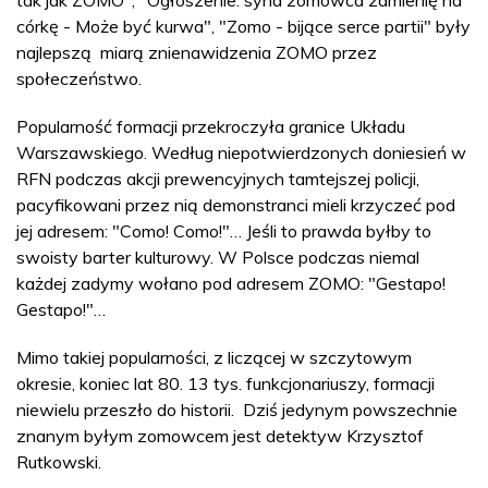
tak jak ZOMO", "Ogłoszenie: syna zomowca zamienię na
córkę - Może być kurwa", "Zomo - bijące serce partii" były
najlepszą miarą znienawidzenia ZOMO przez
społeczeństwo.
Popularność formacji przekroczyła granice Układu
Warszawskiego. Według niepotwierdzonych doniesień w
RFN podczas akcji prewencyjnych tamtejszej policji,
pacyfikowani przez nią demonstranci mieli krzyczeć pod
jej adresem: "Como! Como!"… Jeśli to prawda byłby to
swoisty barter kulturowy. W Polsce podczas niemal
każdej zadymy wołano pod adresem ZOMO: "Gestapo!
Gestapo!"…
Mimo takiej popularności, z liczącej w szczytowym
okresie, koniec lat 80. 13 tys. funkcjonariuszy, formacji
niewielu przeszło do historii. Dziś jedynym powszechnie
znanym byłym zomowcem jest detektyw Krzysztof
Rutkowski.