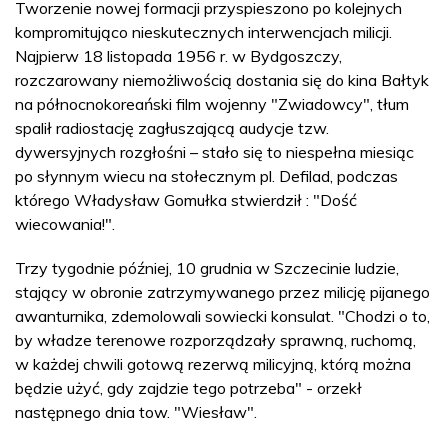
Tworzenie nowej formacji przyspieszono po kolejnych
kompromitująco nieskutecznych interwencjach milicji.
Najpierw 18 listopada 1956 r. w Bydgoszczy,
rozczarowany niemożliwością dostania się do kina Bałtyk
na północnokoreański film wojenny "Zwiadowcy", tłum
spalił radiostację zagłuszającą audycje tzw.
dywersyjnych rozgłośni – stało się to niespełna miesiąc
po słynnym wiecu na stołecznym pl. Defilad, podczas
którego Władysław Gomułka stwierdził : "Dość
wiecowania!".
Trzy tygodnie później, 10 grudnia w Szczecinie ludzie,
stający w obronie zatrzymywanego przez milicję pijanego
awanturnika, zdemolowali sowiecki konsulat. "Chodzi o to,
by władze terenowe rozporządzały sprawną, ruchomą,
w każdej chwili gotową rezerwą milicyjną, którą można
będzie użyć, gdy zajdzie tego potrzeba" - orzekł
następnego dnia tow. "Wiesław".