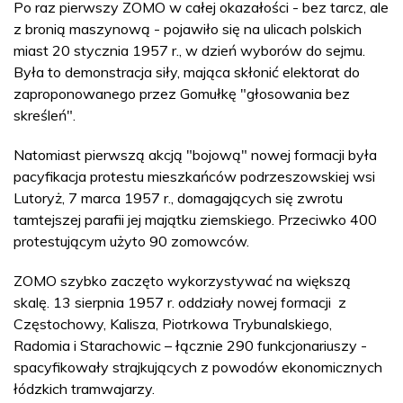
Po raz pierwszy ZOMO w całej okazałości - bez tarcz, ale
z bronią maszynową - pojawiło się na ulicach polskich
miast 20 stycznia 1957 r., w dzień wyborów do sejmu.
Była to demonstracja siły, mająca skłonić elektorat do
zaproponowanego przez Gomułkę "głosowania bez
skreśleń".
Natomiast pierwszą akcją "bojową" nowej formacji była
pacyfikacja protestu mieszkańców podrzeszowskiej wsi
Lutoryż, 7 marca 1957 r., domagających się zwrotu
tamtejszej parafii jej majątku ziemskiego. Przeciwko 400
protestującym użyto 90 zomowców.
ZOMO szybko zaczęto wykorzystywać na większą
skalę. 13 sierpnia 1957 r. oddziały nowej formacji z
Częstochowy, Kalisza, Piotrkowa Trybunalskiego,
Radomia i Starachowic – łącznie 290 funkcjonariuszy -
spacyfikowały strajkujących z powodów ekonomicznych
łódzkich tramwajarzy.