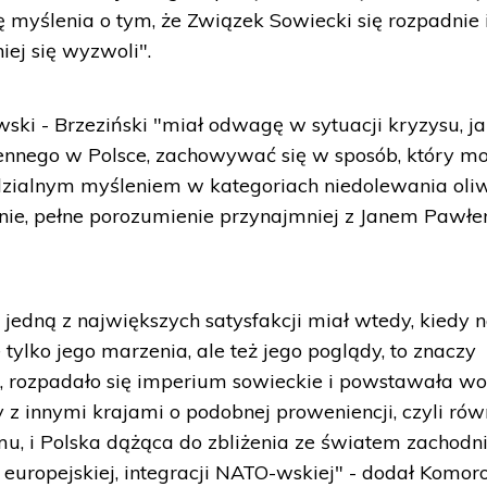
 myślenia o tym, że Związek Sowiecki się rozpadnie i
iej się wyzwoli".
ki - Brzeziński "miał odwagę w sytuacji kryzysu, j
nnego w Polsce, zachowywać się w sposób, który m
zialnym myśleniem w kategoriach niedolewania oli
anie, pełne porozumienie przynajmniej z Janem Pawłe
 jedną z największych satysfakcji miał wtedy, kiedy 
 tylko jego marzenia, ale też jego poglądy, to znaczy
, rozpadało się imperium sowieckie i powstawała wo
 z innymi krajami o podobnej proweniencji, czyli rów
u, i Polska dążąca do zbliżenia ze światem zachodn
i europejskiej, integracji NATO-wskiej" - dodał Komor