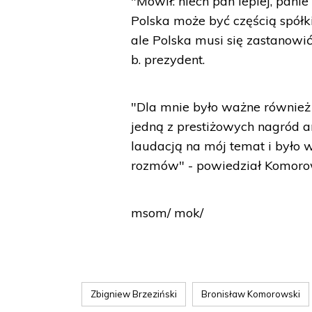
"Mówił: niech pan lepiej, pani
Polska może być częścią spółk
ale Polska musi się zastanowi
b. prezydent.
"Dla mnie było ważne również t
jedną z prestiżowych nagród a
laudacją na mój temat i było 
rozmów" - powiedział Komorow
msom/ mok/
Zbigniew Brzeziński
Bronisław Komorowski