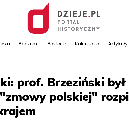
ieku
Rocznice
Postacie
Kalendaria
Artykuły
Przejdź
do
treści
: prof. Brzeziński był
 "zmowy polskiej" rozpi
krajem