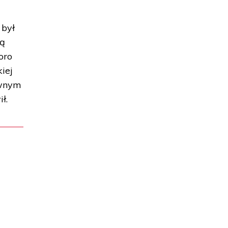
 był
ną
oro
iej
ewnym
ł.