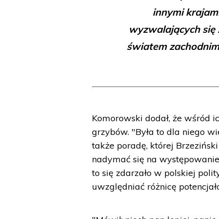
innymi krajami
wyzwalających się 
światem zachodnim, 
Komorowski dodał, że wśród ich
grzybów. "Była to dla niego w
także poradę, której Brzezińsk
nadymać się na występowanie 
to się zdarzało w polskiej poli
uwzględniać różnicę potencjał