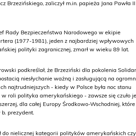
ócz Brzezińskiego, zaliczył m.in. papieża Jana Pawła II
 szef Rady Bezpieczeństwa Narodowego w ekipie
tera (1977-1981), jeden z najbardziej wpływowych
skiej polityki zagranicznej, zmarł w wieku 89 lat.
ski podkreślał, że Brzeziński dla pokolenia Solidar
"postacią niesłychanie ważną i zasługującą na ogrom
h najtrudniejszych - kiedy w Polsce była noc stanu
 roli polityka amerykańskiego - zawsze się czuło j
ż szerzej, dla całej Europy Środkowo-Wschodniej, które
 b. prezydent.
 do nielicznej kategorii polityków amerykańskich cz