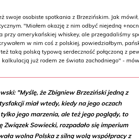
ż swoje osobiste spotkania z Brzezińskim. Jak mówił,
ycznym. "Miałem okazję z nim odbyć niejedną +noc
przy amerykańskiej whiskey, ale przegadaliśmy sp
rywałem w nim coś z polskiej, powiedziałbym, pańsk
e też taką polską typową serdeczność połączoną z p
kalkulacją już rodem ze świata zachodniego" - mówi
ki: "Myślę, że Zbigniew Brzeziński jedną z
ysfakcji miał wtedy, kiedy na jego oczach
 tylko jego marzenia, ale też jego poglądy, to
ę Związek Sowiecki, rozpadało się imperium
wała wolna Polska z silną wolą współpracy z