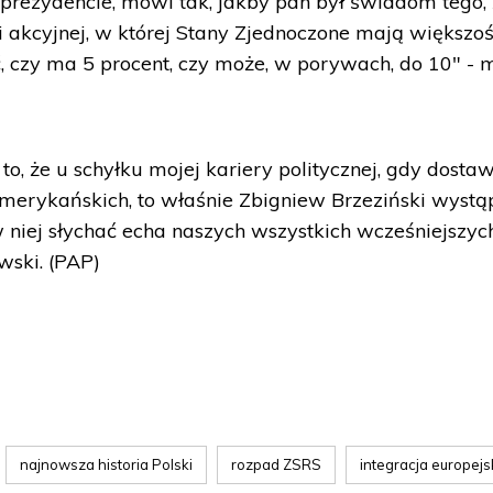
e prezydencie, mówi tak, jakby pan był świadom tego,
i akcyjnej, w której Stany Zjednoczone mają większoś
ć, czy ma 5 procent, czy może, w porywach, do 10" - 
o, że u schyłku mojej kariery politycznej, gdy dost
merykańskich, to właśnie Zbigniew Brzeziński wystąp
w niej słychać echa naszych wszystkich wcześniejszyc
ski. (PAP)
najnowsza historia Polski
rozpad ZSRS
integracja europej