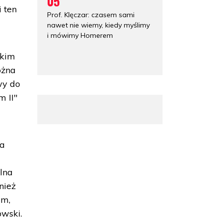
05
 ten
Prof. Klęczar: czasem sami
nawet nie wiemy, kiedy myślimy
i mówimy Homerem
akim
ożna
wy do
m II"
na
lna
nież
im,
owski.