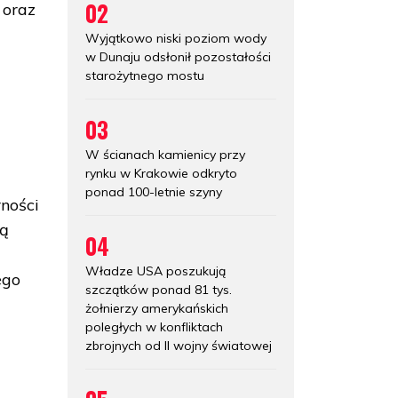
02
 oraz
Wyjątkowo niski poziom wody
w Dunaju odsłonił pozostałości
starożytnego mostu
03
W ścianach kamienicy przy
rynku w Krakowie odkryto
ponad 100-letnie szyny
ności
ną
04
Władze USA poszukują
ego
szczątków ponad 81 tys.
żołnierzy amerykańskich
poległych w konfliktach
zbrojnych od II wojny światowej
y