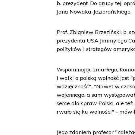
b. prezydent. Do grupy tej, opr
Jana Nowaka-Jeziorańskiego.
Prof. Zbigniew Brzeziński, b.
prezydenta USA Jimmy'ego Car
polityków i strategów amerykań
Wspominając zmarłego, Komorow
i walki o polską wolność jest 
wdzięczność". "Nawet w czasac
wojennego, a sam występował w
serce dla spraw Polski, ale te
rwało się ku wolności" - mówił
Jego zdaniem profesor "należał