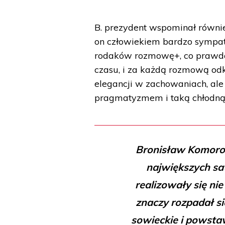
B. prezydent wspominał równie
on człowiekiem bardzo sympat
rodaków rozmowę+, co prawda 
czasu, i za każdą rozmową odk
elegancji w zachowaniach, al
pragmatyzmem i taką chłodną 
Bronisław Komorows
największych sat
realizowały się nie
znaczy rozpadał si
sowieckie i powsta