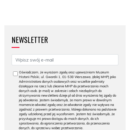
NEWSLETTER
Oświadczam, że wyrażam zgodę oraz upoważniam Muzeum
Historii Polski, ul. Gwardii 1, 01-538 Warszawa, (dalej MHP) jako
Administratora danych osobowych oraz wszelkie podmioty
działające na rzecz lub zlecenie MHP do przetwarzania moich
danych osob. (e-mail) w zakresie i celach niezbędnych do
otrzymywania newslettera dzieje.pl od dnia wyrażenia tej zgody do
jej odwołania. Jestem świadomy/a, że mam prawo w dowolnym
momencie odwołać zgodę oraz że odwołanie zgody nie wpływa na
zgodność z prawem przetwarzania, którego dokonano na podstawie
zgody udzielonej przed jej wycofaniem. Jestem też świadomy/a, że
przysługuje mi prawo dostępu do moich danych, do ich
sprostowania, do ograniczenia przetwarzania, do przenoszenia
danych, do sprzeciwu wobec przetwarzania.