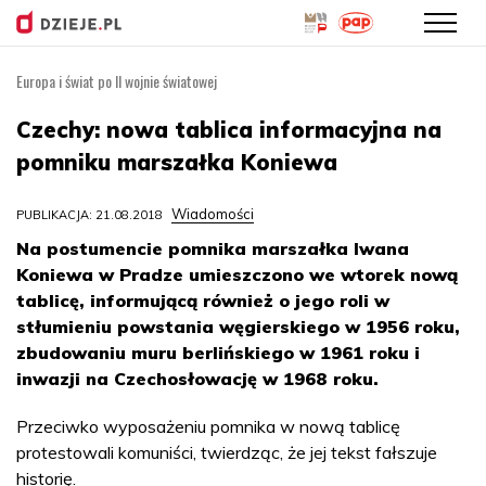
Europa i świat po II wojnie światowej
Przejdź
do
Czechy: nowa tablica informacyjna na
treści
pomniku marszałka Koniewa
Wiadomości
PUBLIKACJA: 21.08.2018
Na postumencie pomnika marszałka Iwana
Koniewa w Pradze umieszczono we wtorek nową
tablicę, informującą również o jego roli w
stłumieniu powstania węgierskiego w 1956 roku,
zbudowaniu muru berlińskiego w 1961 roku i
inwazji na Czechosłowację w 1968 roku.
Przeciwko wyposażeniu pomnika w nową tablicę
protestowali komuniści, twierdząc, że jej tekst fałszuje
historię.