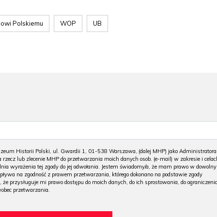
dowi Polskiemu
WOP
UB
m Historii Polski, ul. Gwardii 1, 01-538 Warszawa, (dalej MHP) jako Administratora
 rzecz lub zlecenie MHP do przetwarzania moich danych osob. (e-mail) w zakresie i celac
 dnia wyrażenia tej zgody do jej odwołania. Jestem świadomy/a, że mam prawo w dowoln
wpływa na zgodność z prawem przetwarzania, którego dokonano na podstawie zgody
, że przysługuje mi prawo dostępu do moich danych, do ich sprostowania, do ograniczeni
wobec przetwarzania.