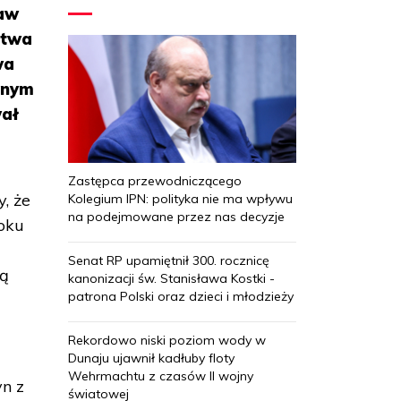
raw
stwa
wa
dnym
wał
Zastępca przewodniczącego
, że
Kolegium IPN: polityka nie ma wpływu
na podejmowane przez nas decyzje
toku
Senat RP upamiętnił 300. rocznicę
wą
kanonizacji św. Stanisława Kostki -
patrona Polski oraz dzieci i młodzieży
Rekordowo niski poziom wody w
Dunaju ujawnił kadłuby floty
Wehrmachtu z czasów II wojny
n z
światowej