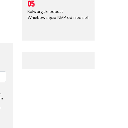
05
Kalwaryjski odpust
Wniebowzięcia NMP od niedzieli
h
ym
a