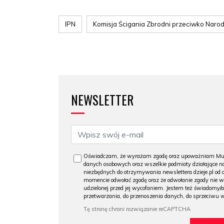
IPN
Komisja Ścigania Zbrodni przeciwko Naro
NEWSLETTER
Oświadczam, że wyrażam zgodę oraz upoważniam Muzeu
danych osobowych oraz wszelkie podmioty działające na
niezbędnych do otrzymywania newslettera dzieje.pl od
momencie odwołać zgodę oraz że odwołanie zgody nie 
udzielonej przed jej wycofaniem. Jestem też świadomy/a
przetwarzania, do przenoszenia danych, do sprzeciwu 