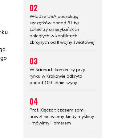
02
Władze USA poszukują
szczątków ponad 81 tys.
żołnierzy amerykańskich
nku
poległych w konfliktach
zbrojnych od II wojny światowej
go,
ego
03
W ścianach kamienicy przy
rynku w Krakowie odkryto
ponad 100-letnie szyny
04
Prof. Klęczar: czasem sami
nawet nie wiemy, kiedy myślimy
i mówimy Homerem