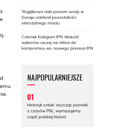
ra
Wyjątkowo niski poziom wody w
Dunaju odsłonił pozostałości
te
starożytnego mostu
j.
Członek Kolegium IPN: bliskość
wyborów raczej nie skłoni do
kompromisu ws. nowego prezesa IPN
NAJPOPULARNIEJSZE
ał
kiemu
ie.
01
Historyk sztuki: niszcząc pomniki
z czasów PRL, wymazujemy
część polskiej historii