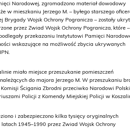
Pamięci Narodowej, zgromadzono materiał dowodowy
że w mieszkaniu Jerzego M. – byłego starszego ofice
ej Brygady Wojsk Ochrony Pogranicza – zostały ukry
one przez Zwiad Wojsk Ochrony Pogranicza, które –
podlegały przekazaniu Instytutowi Pamięci Narodowe
ności wskazujące na możliwość zbycia ukrywanych
IPN.
alinie miało miejsce przeszukanie pomieszczeń
 należących do majora Jerzego M. W przeszukaniu br
j Komisji Ścigania Zbrodni przeciwko Narodowi Pols
iuszami Policji z Komendy Miejskiej Policji w Koszalin
ziono i zabezpieczono kilka tysięcy oryginalnych
latach 1945–1990 przez Zwiad Wojsk Ochrony