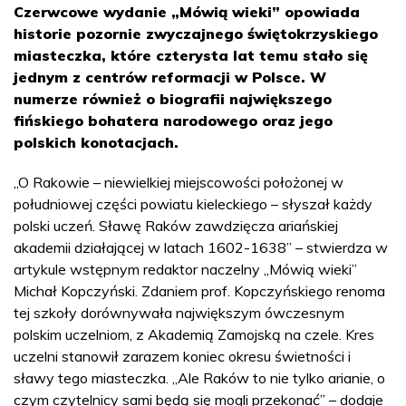
Czerwcowe wydanie „Mówią wieki” opowiada
historie pozornie zwyczajnego świętokrzyskiego
miasteczka, które czterysta lat temu stało się
jednym z centrów reformacji w Polsce. W
numerze również o biografii największego
fińskiego bohatera narodowego oraz jego
polskich konotacjach.
„O Rakowie – niewielkiej miejscowości położonej w
południowej części powiatu kieleckiego – słyszał każdy
polski uczeń. Sławę Raków zawdzięcza ariańskiej
akademii działającej w latach 1602-1638” – stwierdza w
artykule wstępnym redaktor naczelny „Mówią wieki”
Michał Kopczyński. Zdaniem prof. Kopczyńskiego renoma
tej szkoły dorównywała największym ówczesnym
polskim uczelniom, z Akademią Zamojską na czele. Kres
uczelni stanowił zarazem koniec okresu świetności i
sławy tego miasteczka. „Ale Raków to nie tylko arianie, o
czym czytelnicy sami będą się mogli przekonać” – dodaje