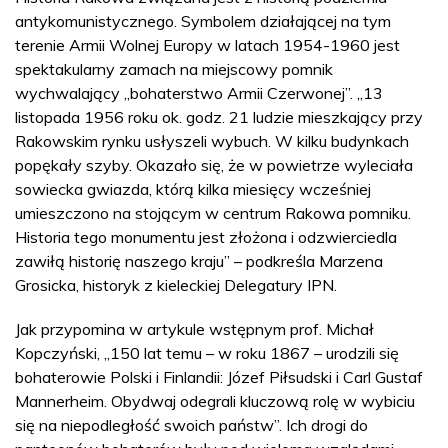
antykomunistycznego. Symbolem działającej na tym
terenie Armii Wolnej Europy w latach 1954-1960 jest
spektakularny zamach na miejscowy pomnik
wychwalający „bohaterstwo Armii Czerwonej”. „13
listopada 1956 roku ok. godz. 21 ludzie mieszkający przy
Rakowskim rynku usłyszeli wybuch. W kilku budynkach
popękały szyby. Okazało się, że w powietrze wyleciała
sowiecka gwiazda, którą kilka miesięcy wcześniej
umieszczono na stojącym w centrum Rakowa pomniku.
Historia tego monumentu jest złożona i odzwierciedla
zawiłą historię naszego kraju” – podkreśla Marzena
Grosicka, historyk z kieleckiej Delegatury IPN.
Jak przypomina w artykule wstępnym prof. Michał
Kopczyński, „150 lat temu – w roku 1867 – urodzili się
bohaterowie Polski i Finlandii: Józef Piłsudski i Carl Gustaf
Mannerheim. Obydwaj odegrali kluczową rolę w wybiciu
się na niepodległość swoich państw”. Ich drogi do