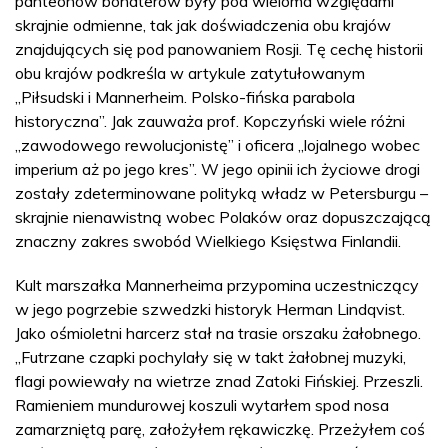
panteonów bohaterów były pod wieloma względami
skrajnie odmienne, tak jak doświadczenia obu krajów
znajdujących się pod panowaniem Rosji. Tę cechę historii
obu krajów podkreśla w artykule zatytułowanym
„Piłsudski i Mannerheim. Polsko-fińska parabola
historyczna”. Jak zauważa prof. Kopczyński wiele różni
„zawodowego rewolucjonistę” i oficera „lojalnego wobec
imperium aż po jego kres”. W jego opinii ich życiowe drogi
zostały zdeterminowane polityką władz w Petersburgu –
skrajnie nienawistną wobec Polaków oraz dopuszczającą
znaczny zakres swobód Wielkiego Księstwa Finlandii.
Kult marszałka Mannerheima przypomina uczestniczący
w jego pogrzebie szwedzki historyk Herman Lindqvist.
Jako ośmioletni harcerz stał na trasie orszaku żałobnego.
„Futrzane czapki pochylały się w takt żałobnej muzyki,
flagi powiewały na wietrze znad Zatoki Fińskiej. Przeszli.
Ramieniem mundurowej koszuli wytarłem spod nosa
zamarzniętą parę, założyłem rękawiczkę. Przeżyłem coś