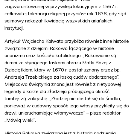
zagwarantowanej w przywileju lokacyjnym z 1567 r.
całkowitej tolerancji religijnej przyniósł rok 1638, gdy sąd
sejmowy nakazał likwidację wszystkich ariańskich
instytucji.
Artykuł Wojciecha Kalwata przybliża również inne historie
związane z dziejami Rakowa łączącego w historie
arianizmu oraz kościoła katolickiego. „Rakowianie są
dumni ze słynącego łaskami obrazu Matki Bożej z
Dzieciątkiem, który w 1670 r. został uznany przez bp.
Andrzeja Trzebickiego za łaską cudów obdarzonego”.
Miejscowa świątynia znana jest również z nietypowej
legendy o karze dla złodzieja próbującego okraść
tamtejszą zakrystię. „Złodziej nie dostał się do środka,
ponieważ w cudowny sposób jego włosy przykleiły się do
drzwi, unieruchamiając włamywacza” – pisze redaktor
„Mówią wieki”.
Historia Rakowa związana jest z historią podziemia