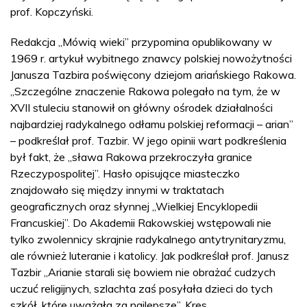
prof. Kopczyński.
Redakcja „Mówią wieki” przypomina opublikowany w
1969 r. artykuł wybitnego znawcy polskiej nowożytności
Janusza Tazbira poświęcony dziejom ariańskiego Rakowa.
„Szczególne znaczenie Rakowa polegało na tym, że w
XVII stuleciu stanowił on główny ośrodek działalności
najbardziej radykalnego odłamu polskiej reformacji – arian”
– podkreślał prof. Tazbir. W jego opinii wart podkreślenia
był fakt, że „sława Rakowa przekroczyła granice
Rzeczypospolitej”. Hasło opisujące miasteczko
znajdowało się między innymi w traktatach
geograficznych oraz słynnej „Wielkiej Encyklopedii
Francuskiej”. Do Akademii Rakowskiej wstępowali nie
tylko zwolennicy skrajnie radykalnego antytrynitaryzmu,
ale również luteranie i katolicy. Jak podkreślał prof. Janusz
Tazbir „Arianie starali się bowiem nie obrażać cudzych
uczuć religijnych, szlachta zaś posyłała dzieci do tych
szkół, które uważała za najlepsze”. Kres