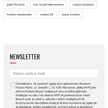
Józef Piłsudski
Carl Gustaf Mannerheim
I wojna światowa
historia wojskowości
wybory 89
wojna zimowa
NEWSLETTER
Oświadczam, że wyrażam zgodę oraz upoważniam Muzeum
Historii Polski, ul. Gwardii 1, 01-538 Warszawa, (dalej MHP) jako
Administratora danych osobowych oraz wszelkie podmioty
działające na rzecz lub zlecenie MHP do przetwarzania moich
danych osob. (e-mail) w zakresie i celach niezbędnych do
otrzymywania newslettera dzieje.pl od dnia wyrażenia tej zgody do
jej odwołania. Jestem świadomy/a, że mam prawo w dowolnym